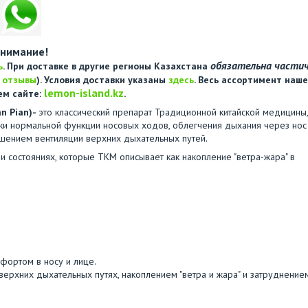
нимание!
обязательна части
ь
. При доставке в другие регионы Казахстана
е
отзывы
). Условия доставки указаны
здесь
. Весь ассортимент наше
lemon-island.kz
ем сайте:
.
n Pian)-
это классический препарат Традиционной китайской медицины,
и нормальной функции носовых ходов, облегчения дыхания через нос
ушением вентиляции верхних дыхательных путей.
и состояниях, которые ТКМ описывает как накопление "ветра-жара" в
фортом в носу и лице.
ерхних дыхательных путях, накоплением "ветра и жара" и затруднение