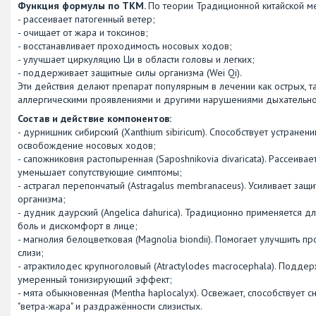
Функция формулы по ТКМ.
По теории Традиционной китайской ме
- рассеивает патогенный ветер;
- очищает от жара и токсинов;
- восстанавливает проходимость носовых ходов;
- улучшает циркуляцию Ци в области головы и легких;
- поддерживает защитные силы организма (Wei Qi).
Эти действия делают препарат популярным в лечении как острых, та
аллергическими проявлениями и другими нарушениями дыхательно
Состав и действие компонентов:
- дурнишник сибирский (Xanthium sibiricum). Способствует устранен
освобождение носовых ходов;
- сапожниковия растопыренная (Saposhnikovia divaricata). Рассеива
уменьшает сопутствующие симптомы;
- астрагал перепончатый (Astragalus membranaceus). Усиливает защ
организма;
- дудник даурский (Angelica dahurica). Традиционно применяется д
боль и дискомфорт в лице;
- магнолия белоцветковая (Magnolia biondii). Помогает улучшить 
слизи;
- атрактилодес крупноголовый (Atractylodes macrocephala). Подд
умеренный тонизирующий эффект;
- мята обыкновенная (Mentha haplocalyx). Освежает, способствует
"ветра-жара" и раздражённости слизистых.