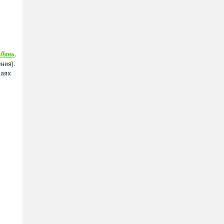
 Лянь
.
ния).
чаях