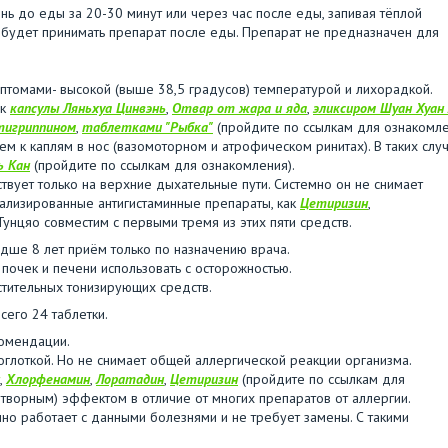
ень до еды за 20-30 минут или через час после еды, запивая тёплой
 будет принимать препарат после еды. Препарат не предназначен для
томами- высокой (выше 38,5 градусов) температурой и лихорадкой.
ак
капсулы Ляньхуа Цинвэнь
,
Отвар от жара и яда
,
эликсиром Шуан Хуан
тигриппином
,
таблетками "Рыбка"
(пройдите по ссылкам для ознакомле
ем к каплям в нос (вазомоторном и атрофическом ринитах). В таких слу
ь Кан
(пройдите по ссылкам для ознакомления).
вует только на верхние дыхательные пути. Системно он не снимает
ализированные антигистаминные препараты, как
Цетиризин
,
Тунцяо совместим с первыми тремя из этих пяти средств.
ше 8 лет приём только по назначению врача.
почек и печени использовать с осторожностью.
тительных тонизирующих средств.
сего 24 таблетки.
комендации.
соглоткой. Но не снимает общей аллергической реакции организма.
,
Хлорфенамин
,
Лоратадин
,
Цетиризин
(пройдите по ссылкам для
отворным) эффектом в отличие от многих препаратов от аллергии.
ично работает с данными болезнями и не требует замены. С такими