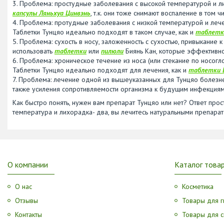
3. Проблема: простудные заболевания с высокой температурой и л
капсулы Ляньхуа Цинвэнь
, т.к. они тоже снимают воспаление в том 
4. Проблема: протудные заболевания с низкой температурой и ле
Таблетки Тунцяо идеально подходят в таком случае, как и
таблетк
5. Проблема: сухость в носу, заложенность с сухостью, привыкание 
использовать
таблетки
или
пилюли
Биянь Кан, которые эффективно
6. Проблема: хроническое течение из носа (или стекание по носог
Таблетки Тунцяо идеально подходят для лечения, как и
таблетки 
7. Проблема: лечение одной из вышеуказанных для Тунцяо болезней
также усиления сопротивляемости организма к будущим инфекциям
Как быстро понять, нужен вам препарат Тунцяо или нет? Ответ просто
температура и лихорадка- два, вы лечитесь натуральными препарат
О компании
Каталог това
О нас
Косметика
Отзывы
Товары для г
Контакты
Товары для с