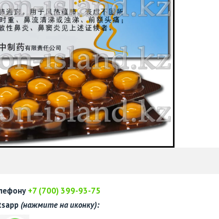
елефону
+7 (700) 399-93-75
tsapp
(нажмите на иконку):