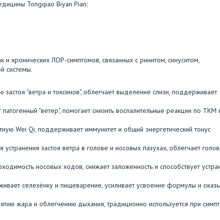
дицины Tongqiao Biyan Pian:
к и хронических ЛОР-симптомов, связанных с ринитом, синуситом,
й системы.
ию застоя "ветра и токсинов", облегчает выделение слизи, поддерживает
ет патогенный "ветер", помогает снизить воспалительные реакции по ТКМ 
итную Wei Qi, поддерживает иммунитет и общий энергетический тонус
ля устранения застоя ветра в голове и носовых пазухах, облегчает голо
проходимость носовых ходов, снижает заложенность и способствует устр
ерживает селезёнку и пищеварение, усиливает усвоение формулы и оказ
 снятию жара и облегчению дыхания, традиционно используется при симп