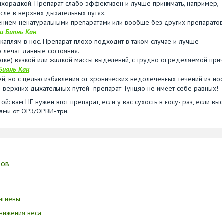
ихорадкой. Препарат слабо эффективен и лучше принимать, например,
числе в верхних дыхательных путях.
чением ненатуральными препаратами или вообще без других препаратов
и Биянь Кан
.
к каплям в нос. Препарат плохо подходит в таком случае и лучше
 лечат данные состояния.
лотке) вязкой или жидкой массы выделений, с трудно определяемой при
Биянь Кан
.
, но с целью избавления от хронических недолеченных течений из нос
 верхних дыхательных путей- препарат Тунцяо не имеет себе равных!
й: вам НЕ нужен этот препарат, если у вас сухость в носу- раз, если вы
ами от ОРЗ/ОРВИ- три.
ров
игиены
нижения веса