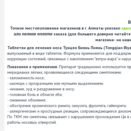
В
Точное местоположение магазинов в г. Алматы указано
здес
или полная оплата
заказа (для большего доверия читайт
магазина- на наш
Таблетки для лечения носа Тунцяо Биянь Пиянь (Tongqiao Biya
выпускаемый в виде таблеток. Формула применяется для поддержк
коррекции состояний, связанных с накоплением "ветра-жара" и нар
Показания к применению.
Препарат традиционно используется пр
меридианах лёгких, проявляющееся следующими симптомами:
- заложенность носа;
- насморк с прозрачными или мутными выделениями;
- чихание, зуд и раздражение в носу;
- головная боль в области лба;
- снижение обоняния;
- обострения хронического ринита, синусита, фронтита, гайморита;
- аллергические и простудные реакции, сопровождающиеся диском
По ТКМ эти симптомы связывают с нарушением прохождения Ци в в
работы носовых отверстий.