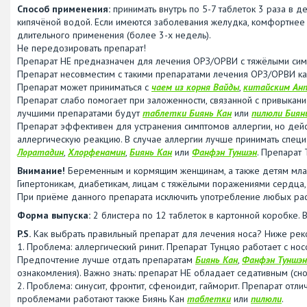
Способ применения:
принимать внутрь по 5-7 таблеток 3 раза в д
кипячёной водой. Если имеются заболевания желудка, комфортнее
длительного применения (более 3-х недель).
Не передозировать препарат!
Препарат НЕ предназначен для лечения ОРЗ/ОРВИ с тяжёлыми симп
Препарат несовместим с такими препаратами лечения ОРЗ/ОРВИ к
Препарат может приниматься с
чаем из корня Вайды
,
китайским Ан
Препарат слабо помогает при заложенности, связанной с привыкани
лучшими препаратами будут
таблетки Биянь Кан
или
пилюли Биян
Препарат эффективен для устранения симптомов аллергии, но дейст
аллергическую реакцию. В случае аллергии лучше принимать специ
Лоратадин
,
Хлорфенамин
,
Биянь Кан
или
Фанфэн Туншэн
. Препарат 
Внимание!
Беременным и кормящим женщинам, а также детям млад
Гипертоникам, диабетикам, лицам с тяжёлыми поражениями сердца, 
При приёме данного препарата исключить употребление любых рас
Форма выпуска:
2 блистера по 12 таблеток в картонной коробке. В
P.S.
Как выбрать правильный препарат для лечения носа? Ниже ре
1. Проблема: аллергический ринит. Препарат Тунцяо работает с но
Предпочтение лучше отдать препаратам
Биянь Кан
,
Фанфэн Туншэн
ознакомления). Важно знать: препарат НЕ обладает седативным (сн
2. Проблема: синусит, фронтит, сфеноидит, гайморит. Препарат отл
проблемами работают также Биянь Кан
таблетки
или
пилюли
.