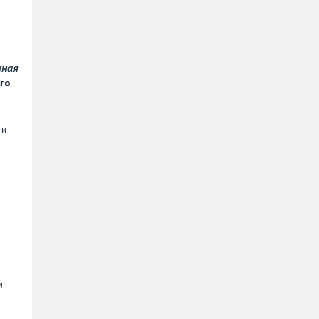
чная
го
 и
м