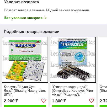
Условия возврата
Возврат товара в течение 14 дней за счет покупателя
Все условия возврата
Подобные товары компании
Капсулы "Шуан Хуан
"Отвар от жара и яда"
Отва
Лянь" (Shuang Huang Lian,
(Qingrejiedu Koufuye, "Чин
(Shu
ШХЛ)
же ду", "Жар-яд").
2 200
1 800
2 7
₸
₸