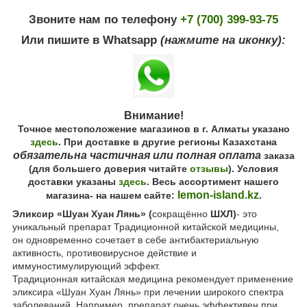
Звоните нам по телефону
+7 (700) 399-93-75
Или пишите в Whatsapp
(нажмите на иконку):
Внимание!
Точное местоположение магазинов в г. Алматы указано
здесь
. При доставке в другие регионы Казахстана
обязательна частичная или полная оплата
заказа
(для большего доверия читайте
отзывы
). Условия
доставки указаны
здесь
. Весь ассортимент нашего
lemon-island.kz
магазина- на нашем сайте:
.
Эликсир «Шуан Хуан Лянь» (
сокращённо
ШХЛ)
- это
уникальный препарат Традиционной китайской медицины,
он одновременно сочетает в себе антибактериальную
активность, противовирусное действие и
иммуностимулирующий эффект.
Традиционная китайская медицина рекомендует применение
эликсира «Шуан Хуан Лянь» при лечении широкого спектра
заболеваний. Например, препарат очень эффективен при