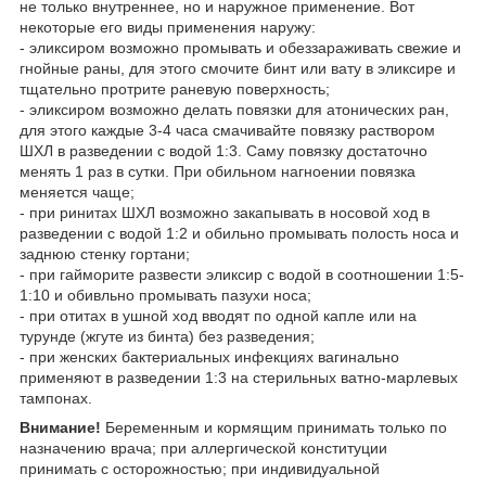
не только внутреннее, но и наружное применение. Вот
некоторые его виды применения наружу:
- эликсиром возможно промывать и обеззараживать свежие и
гнойные раны, для этого смочите бинт или вату в эликсире и
тщательно протрите раневую поверхность;
- эликсиром возможно делать повязки для атонических ран,
для этого каждые 3-4 часа смачивайте повязку раствором
ШХЛ в разведении с водой 1:3. Саму повязку достаточно
менять 1 раз в сутки. При обильном нагноении повязка
меняется чаще;
- при ринитах ШХЛ возможно закапывать в носовой ход в
разведении с водой 1:2 и обильно промывать полость носа и
заднюю стенку гортани;
- при гайморите развести эликсир с водой в соотношении 1:5-
1:10 и обивльно промывать пазухи носа;
- при отитах в ушной ход вводят по одной капле или на
турунде (жгуте из бинта) без разведения;
- при женских бактериальных инфекциях вагинально
применяют в разведении 1:3 на стерильных ватно-марлевых
тампонах.
Внимание!
Беременным и кормящим принимать только по
назначению врача; при аллергической конституции
принимать с осторожностью; при индивидуальной