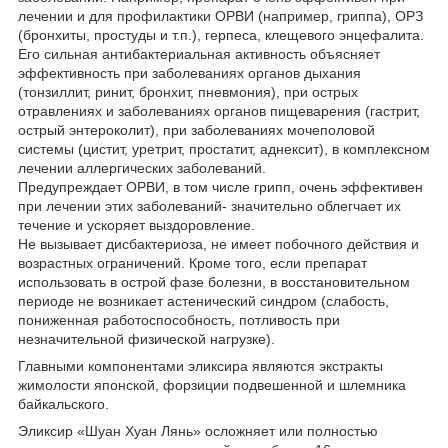
лечении и для профилактики ОРВИ (например, гриппа), ОРЗ
(бронхиты, простуды и т.п.), герпеса, клещевого энцефалита.
Его сильная антибактериальная активность объясняет
эффективность при заболеваниях органов дыхания
(тонзиллит, ринит, бронхит, пневмония), при острых
отравлениях и заболеваниях органов пищеварения (гастрит,
острый энтероколит), при заболеваниях мочеполовой
системы (цистит, уретрит, простатит, аднексит), в комплексном
лечении аллергических заболеваний.
Предупреждает ОРВИ, в том числе грипп, очень эффективен
при лечении этих заболеваний- значительно облегчает их
течение и ускоряет выздоровление.
Не вызывает дисбактериоза, не имеет побочного действия и
возрастных ограничений. Кроме того, если препарат
использовать в острой фазе болезни, в восстановительном
периоде не возникает астенический синдром (слабость,
пониженная работоспособность, потливость при
незначительной физической нагрузке).
Главными компонентами эликсира являются экстракты
жимолости японской, форзиции подвешенной и шлемника
байкальского.
Эликсир «Шуан Хуан Лянь» осложняет или полностью