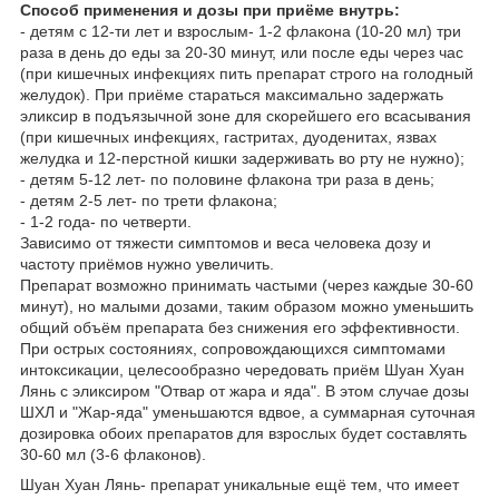
Способ применения и дозы при приёме внутрь:
- детям с 12-ти лет и взрослым- 1-2 флакона (10-20 мл) три
раза в день до еды за 20-30 минут, или после еды через час
(при кишечных инфекциях пить препарат строго на голодный
желудок). При приёме стараться максимально задержать
эликсир в подъязычной зоне для скорейшего его всасывания
(при кишечных инфекциях, гастритах, дуоденитах, язвах
желудка и 12-перстной кишки задерживать во рту не нужно);
- детям 5-12 лет- по половине флакона три раза в день;
- детям 2-5 лет- по трети флакона;
- 1-2 года- по четверти.
Зависимо от тяжести симптомов и веса человека дозу и
частоту приёмов нужно увеличить.
Препарат возможно принимать частыми (через каждые 30-60
минут), но малыми дозами, таким образом можно уменьшить
общий объём препарата без снижения его эффективности.
При острых состояниях, сопровождающихся симптомами
интоксикации, целесообразно чередовать приём Шуан Хуан
Лянь с эликсиром "Отвар от жара и яда". В этом случае дозы
ШХЛ и "Жар-яда" уменьшаются вдвое, а суммарная суточная
дозировка обоих препаратов для взрослых будет составлять
30-60 мл (3-6 флаконов).
Шуан Хуан Лянь- препарат уникальные ещё тем, что имеет