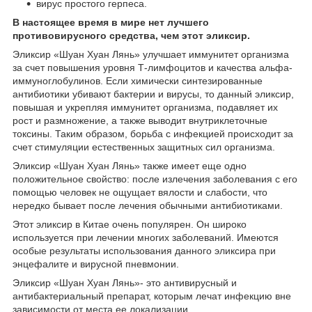
вирус простого герпеса.
В настоящее время в мире нет лучшего
противовирусного средства, чем этот эликсир.
Эликсир «Шуан Хуан Лянь» улучшает иммунитет организма
за счет повышения уровня Т-лимфоцитов и качества альфа-
иммуноглобулинов. Если химически синтезированные
антибиотики убивают бактерии и вирусы, то данный эликсир,
повышая и укрепляя иммунитет организма, подавляет их
рост и размножение, а также выводит внутриклеточные
токсины. Таким образом, борьба с инфекцией происходит за
счет стимуляции естественных защитных сил организма.
Эликсир «Шуан Хуан Лянь» также имеет еще одно
положительное свойство: после излечения заболевания с его
помощью человек не ощущает вялости и слабости, что
нередко бывает после лечения обычными антибиотиками.
Этот эликсир в Китае очень популярен. Он широко
используется при лечении многих заболеваний. Имеются
особые результаты использования данного эликсира при
энцефалите и вирусной пневмонии.
Эликсир «Шуан Хуан Лянь»- это антивирусный и
антибактериальный препарат, которым лечат инфекцию вне
зависимости от места ее локализации.