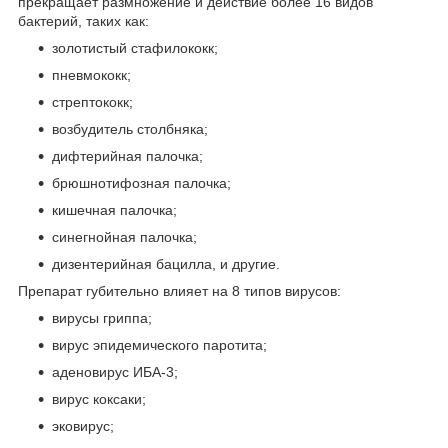
прекращает размножение и действие более 16 видов
бактерий, таких как:
золотистый стафилококк;
пневмококк;
стрептококк;
возбудитель столбняка;
дифтерийная палочка;
брюшнотифозная палочка;
кишечная палочка;
синегнойная палочка;
дизентерийная бацилла, и другие.
Препарат губительно влияет на 8 типов вирусов:
вирусы гриппа;
вирус эпидемического паротита;
аденовирус ИБА-3;
вирус коксаки;
эковирус;