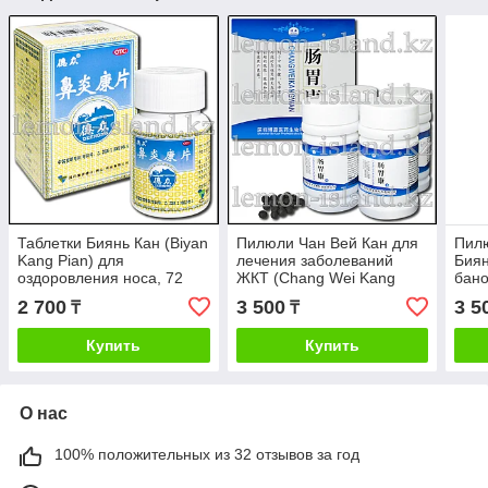
Таблетки Биянь Кан (Biyan
Пилюли Чан Вей Кан для
Пилю
Kang Pian) для
лечения заболеваний
Биян
оздоровления носа, 72
ЖКТ (Chang Wei Kang
бано
таб.
Wan) (4 баночки)
2 700
3 500
3 5
₸
₸
Купить
Купить
О нас
100% положительных из 32 отзывов за год