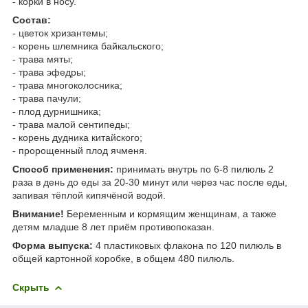
- корки в носу.
Состав:
- цветок хризантемы;
- корень шлемника байкальского;
- трава мяты;
- трава эфедры;
- трава многоколосника;
- трава пачули;
- плод дурнишника;
- трава малой сентипеды;
- корень дудника китайского;
- пророщенный плод ячменя.
Способ применения:
принимать внутрь по 6-8 пилюль 2
раза в день до еды за 20-30 минут или через час после еды,
запивая тёплой кипячёной водой.
Внимание!
Беременным и кормящим женщинам, а также
детям младше 8 лет приём противопоказан.
Форма выпуска:
4 пластиковых флакона по 120 пилюль в
общей картонной коробке, в общем 480 пилюль.
Скрыть