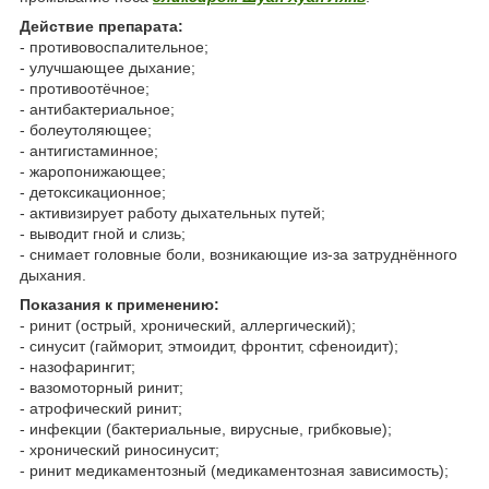
Действие препарата:
- противовоспалительное;
- улучшающее дыхание;
- противоотёчное;
- антибактериальное;
- болеутоляющее;
- антигистаминное;
- жаропонижающее;
- детоксикационное;
- активизирует работу дыхательных путей;
- выводит гной и слизь;
- снимает головные боли, возникающие из-за затруднённого
дыхания.
Показания к применению:
- ринит (острый, хронический, аллергический);
- синусит (гайморит, этмоидит, фронтит, сфеноидит);
- назофарингит;
- вазомоторный ринит;
- атрофический ринит;
- инфекции (бактериальные, вирусные, грибковые);
- хронический риносинусит;
- ринит медикаментозный (медикаментозная зависимость);