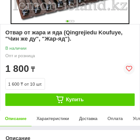
Отвар от жара и яда (Qingrejiedu Koufuye,
"Чин же ду", "Жар-яд").
В наличии
Опт и розница
1 800
₸
1 600 ₸
от 10 шт.
Купить
Описание
Характеристики
Доставка
Оплата
Усл
Описание