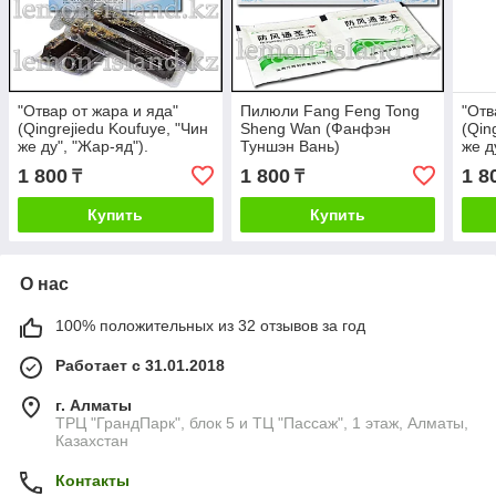
"Отвар от жара и яда"
Пилюли Fang Feng Tong
"Отв
(Qingrejiedu Koufuye, "Чин
Sheng Wan (Фанфэн
(Qin
же ду", "Жар-яд").
Туншэн Вань)
же д
1 800
1 800
1 8
₸
₸
Купить
Купить
О нас
100% положительных из 32 отзывов за год
Работает с 31.01.2018
г. Алматы
ТРЦ "ГрандПарк", блок 5 и ТЦ "Пассаж", 1 этаж, Алматы,
Казахстан
Контакты