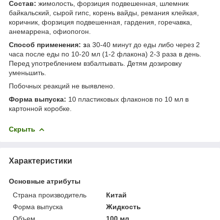
Состав:
жимолость, форзиция подвешенная, шлемник
байкальский, сырой гипс, корень вайды, ремания клейкая,
коричник, форзиция подвешенная, гардения, горечавка,
анемаррена, офиопогон.
Способ применения: з
а 30-40 минут до еды либо через 2
часа после еды по 10-20 мл (1-2 флакона) 2-3 раза в день.
Перед употреблением взбалтывать. Детям дозировку
уменьшить.
Побочных реакций не выявлено.
Форма выпуска:
10 пластиковых флаконов по 10 мл в
картонной коробке.
Скрыть
Характеристики
Основные атрибуты
Страна производитель
Китай
Форма выпуска
Жидкость
Объем
100 мл