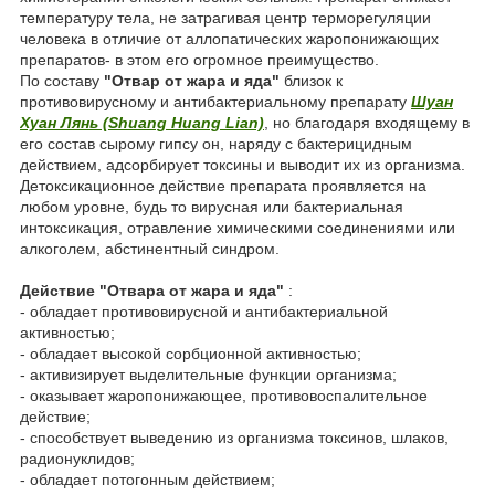
температуру тела, не затрагивая центр терморегуляции
человека в отличие от аллопатических жаропонижающих
препаратов- в этом его огромное преимущество.
По составу
"Отвар от жара и яда"
близок к
противовирусному и антибактериальному препарату
Шуан
Хуан Лянь (Shuang Huang Lian)
, но благодаря входящему в
его состав сырому гипсу он, наряду с бактерицидным
действием, адсорбирует токсины и выводит их из организма.
Детоксикационное действие препарата проявляется на
любом уровне, будь то вирусная или бактериальная
интоксикация, отравление химическими соединениями или
алкоголем, абстинентный синдром.
Действие "Отвара от жара и яда"
:
- обладает противовирусной и антибактериальной
активностью;
- обладает высокой сорбционной активностью;
- активизирует выделительные функции организма;
- оказывает жаропонижающее, противовоспалительное
действие;
- способствует выведению из организма токсинов, шлаков,
радионуклидов;
- обладает потогонным действием;