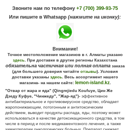
Звоните нам по телефону
+7 (700) 399-93-75
Или пишите в Whatsapp
(нажмите на иконку):
Внимание!
Точное местоположение магазинов в г. Алматы указано
здесь
. При доставке в другие регионы Казахстана
обязательна частичная или полная оплата
заказа
(для большего доверия читайте
отзывы
). Условия
доставки указаны
здесь
. Весь ассортимент нашего
lemon-island.kz
магазина- на нашем сайте:
.
"Отвар от жара и яда" (Qingrejiedu Koufuye, Цин Же
Дзеду Куфуе, "Чинжеду", "Жар-яд")-
эффективное
антибактериальное и противовирусное средство, обладает
жаропонижающим, потогонным и антитоксическим
действием, выводит продукты распада, яды, поэтому может
использоваться в качестве детоксикационного средства, в том
числе в период и после медикаментозного лечения, а также
химиотерапии онкологических больных. Препарат снижает