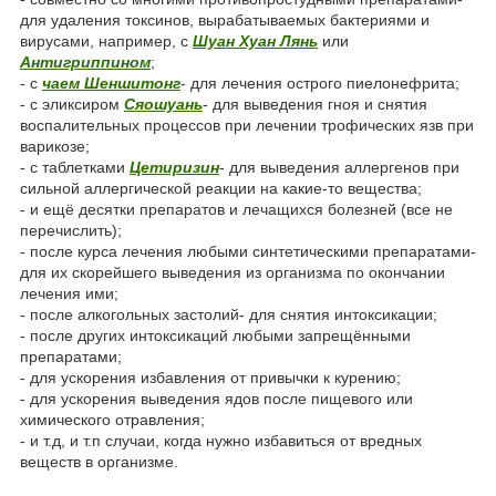
для удаления токсинов, вырабатываемых бактериями и
вирусами, например, с
Шуан Хуан Лянь
или
Антигриппином
;
- с
чаем Шеншитонг
- для лечения острого пиелонефрита;
- с эликсиром
Сяошуань
- для выведения гноя и снятия
воспалительных процессов при лечении трофических язв при
варикозе;
- с таблетками
Цетиризин
- для выведения аллергенов при
сильной аллергической реакции на какие-то вещества;
- и ещё десятки препаратов и лечащихся болезней (все не
перечислить);
- после курса лечения любыми синтетическими препаратами-
для их скорейшего выведения из организма по окончании
лечения ими;
- после алкогольных застолий- для снятия интоксикации;
- после других интоксикаций любыми запрещёнными
препаратами;
- для ускорения избавления от привычки к курению;
- для ускорения выведения ядов после пищевого или
химического отравления;
- и т.д, и т.п случаи, когда нужно избавиться от вредных
веществ в организме.