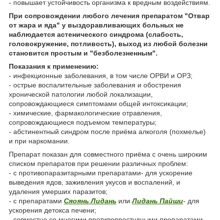
- повышает устойчивость организма к вредным воздействиям.
При сопровождении любого лечения препаратом "Отвар
от жара и яда" у выздоравливающих больных не
наблюдается астенического синдрома (слабость,
головокружение, потливость), выход из любой болезни
становится простым и "безболезненным".
Показания к применению:
- инфекционные заболевания, в том числе ОРВИ и ОРЗ;
- острые воспалительные заболевания и обострения
хронической патологии любой локализации,
сопровождающиеся симптомами общей интоксикации;
- химические, фармакологические отравления,
сопровождающиеся подъемом температуры;
- абстинентный синдром после приёма алкоголя (похмелье)
и при наркомании.
Препарат показан для совместного приёма с очень широким
списком препаратов при решении различных проблем:
- с противопаразитарными препаратами- для ускорение
выведения ядов, заживления укусов и воспалений, и
удаления умерших паразитов;
- с препаратами
Сяоянь Лидань
или
Лидань Пайши
- для
ускорения детокса печени;
- совместно со многими противопростудными препаратами-