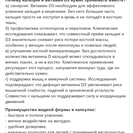
а) синергия. Витамин D3 необходим для эффективного
усвоения кальция в кишечнике. Без него большая часть
кальция просто не поступит в кровь и не попадёт в костную
ткань;
б) профилактика остеопороза и переломов. Клинические
исследования показывают, что совместный приём кальция и
D3 значительно снижает риск потери костной массы,
особенно у женщин после менопаузы и пожилых людей;
в) улучшение костной минерализации. Без достаточного
количества витамина D кальций может откладываться в
мягких тканях, а не в костях. Комплексное применение
регулирует этот процесс, направляя минерал туда, где он
действительно нужен;
г) поддержка мышц и иммунной системы. Исследования
подтверждают, что дефицит витамина D3 увеличивает риск
мышечной слабости, падений и хронической усталости.
Совместно с кальцием он поддерживает силу и координацию
движений.
Преимущества жидкой формы в капсулах:
- быстрое и полное усвоение;
- мягкое воздействие на желудок;
- удобная дозировка;
- идеально подходит для людей с пониженной кислотностью