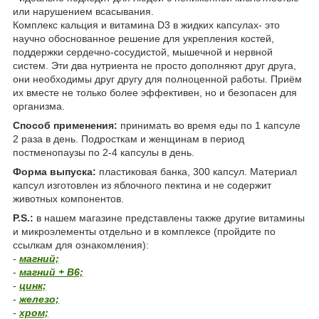
или нарушением всасывания.
Комплекс кальция и витамина D3 в жидких капсулах- это
научно обоснованное решение для укрепления костей,
поддержки сердечно-сосудистой, мышечной и нервной
систем. Эти два нутриента не просто дополняют друг друга,
они необходимы друг другу для полноценной работы. Приём
их вместе не только более эффективен, но и безопасен для
организма.
Способ применения:
принимать во время еды по 1 капсуле
2 раза в день. Подросткам и женщинам в период
постменопаузы по 2-4 капсулы в день.
Форма выпуска:
пластиковая банка, 300 капсул. Материал
капсул изготовлен из яблочного пектина и не содержит
животных компонентов.
P.S.:
в нашем магазине представлены также другие витамины
и микроэлементы отдельно и в комплексе (пройдите по
ссылкам для ознакомления):
-
магний;
-
магний + В6;
-
цинк;
-
железо;
-
хром;