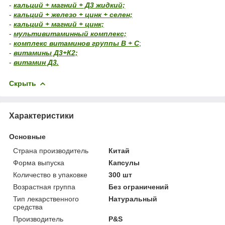
-
кальций + магний + Д3 жидкий;
-
кальций + железо + цинк + селен;
-
кальций + магний + цинк;
-
мультивитаминный комплекс;
-
комплекс витаминов группы В + С
;
-
витамины Д3+К2;
-
витамин Д3.
Скрыть
Характеристики
Основные
Страна производитель
Китай
Форма выпуска
Капсулы
Количество в упаковке
300 шт
Возрастная группа
Без ограничений
Тип лекарственного
Натуральный
средства
Производитель
P&S