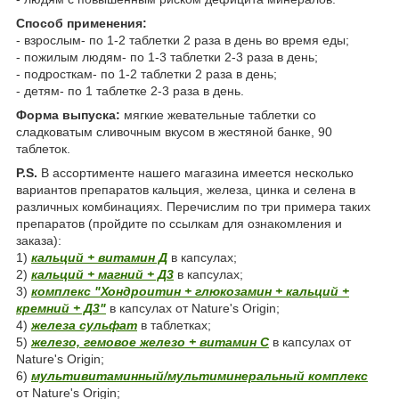
Способ применения:
- взрослым- по 1-2 таблетки 2 раза в день во время еды;
- пожилым людям- по 1-3 таблетки 2-3 раза в день;
- подросткам- по 1-2 таблетки 2 раза в день;
- детям- по 1 таблетке 2-3 раза в день.
Форма выпуска:
мягкие жевательные таблетки со
сладковатым сливочным вкусом в жестяной банке, 90
таблеток.
P.S.
В ассортименте нашего магазина имеется несколько
вариантов препаратов кальция, железа, цинка и селена в
различных комбинациях. Перечислим по три примера таких
препаратов (пройдите по ссылкам для ознакомления и
заказа):
1)
кальций + витамин Д
в капсулах;
2)
кальций + магний + Д3
в капсулах;
3)
комплекс "Хондроитин + глюкозамин + кальций +
кремний + Д3"
в капсулах от Nature's Origin;
4)
железа сульфат
в таблетках;
5)
железо, гемовое железо + витамин С
в капсулах от
Nature's Origin;
6)
мультивитаминный/мультиминеральный комплекс
от Nature's Origin;