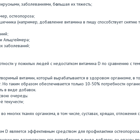
вирусными, заболеваниями, б
о
льшая их тяжесть;
мер, остеопороза;
шечника (например, добавление витамина в пищу способствует снятию т
ний;
ни Альцгеймера;
ых заболеваний;
ности у пожилых людей с недостатком витамина D по сравнению с теми
створимый витамин, который вырабатывается в здоровом организме, в т
т. Но таким образом обеспечивается только 10-50% потребности органи
ть в виде добавок.
 свою очередь:
ё текучести;
во многих тканях организма, в том числе, суставах, хрящах, отложения 
ом D является эффективным средством для профилактики остеопороза.
ышенными дозировками его потребления в виде добавок; он опасен п