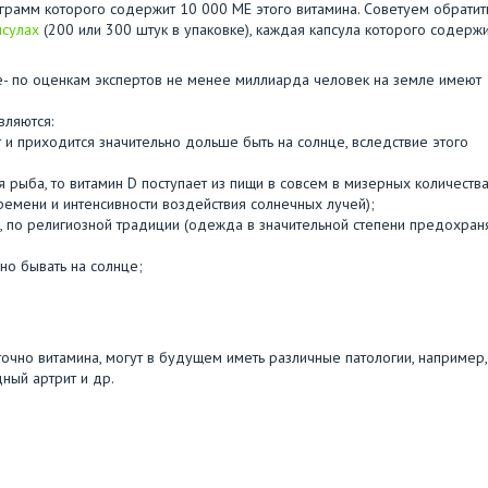
 грамм которого содержит 10 000 МЕ этого витамина. Советуем обратит
псулах
(200 или 300 штук в упаковке), каждая капсула которого содерж
е- по оценкам экспертов не менее миллиарда человек на земле имеют
вляются:
 и приходится значительно дольше быть на солнце, вследствие этого
я рыба, то витамин D поступает из пищи в совсем в мизерных количества
времени и интенсивности воздействия солнечных лучей);
, по религиозной традиции (одежда в значительной степени предохран
но бывать на солнце;
точно витамина, могут в будущем иметь различные патологии, например,
ный артрит и др.