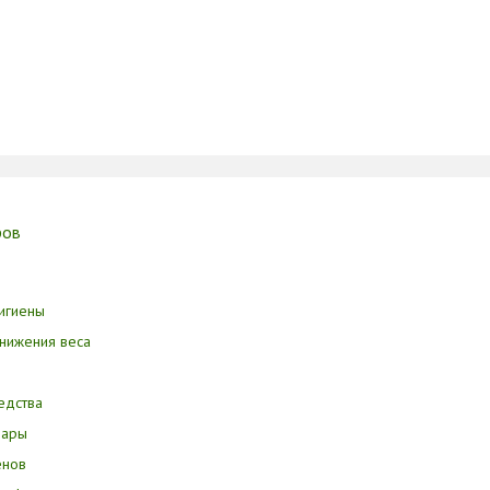
ров
игиены
нижения веса
едства
вары
енов