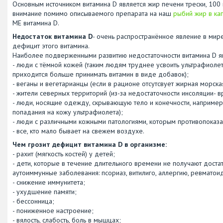
Основным источником витамина D является жир печени трески, 100
внимание помимо описываемого препарата на наш
рыбий жир в ка
МЕ витамина D.
Недостаток витамина D
- очень распространённое явление в мир
дефицит этого витамина.
Наиболее подверженными развитию недостаточности витамина D я
- люди с тёмной кожей (таким людям труднее усвоить ультрафиолет
приходится больше принимать витамин в виде добавок);
- веганы и вегетарианцы (если в рационе отсутсвует жирная морска
- жители северных территорий (из-за недостаточности инсоляции- 
- люди, носящие одежду, скрывающую тело и конечности, например
попадания на кожу ультрафиолета);
- люди с различными кожными патологиями, которым противопоказа
- все, кто мало бывает на свежем воздухе.
Чем грозит дефицит витамина D в организме:
- рахит (мягкость костей) у детей;
- дети, которые в течение длительного времени не получают доста
аутоиммунные заболевания: псориаз, витилиго, аллергию, ревматоид
- снижение иммунитета;
- ухудшение памяти;
- бессонница;
- пониженное настроение;
- вялость, слабость, боль в мышцах;