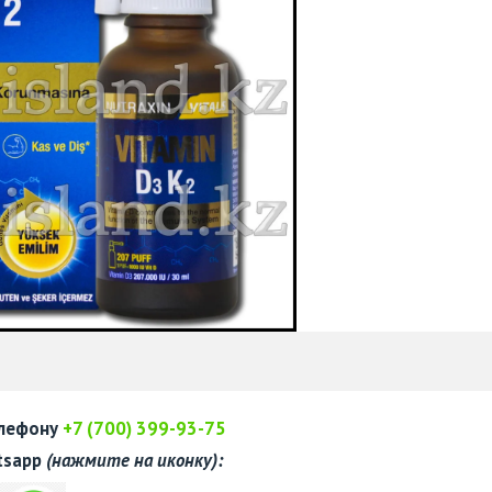
елефону
+7 (700) 399-93-75
tsapp
(нажмите на иконку):