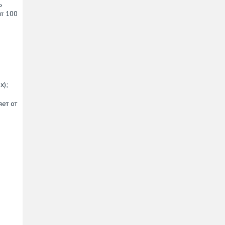
ь
ит 100
х);
яет от