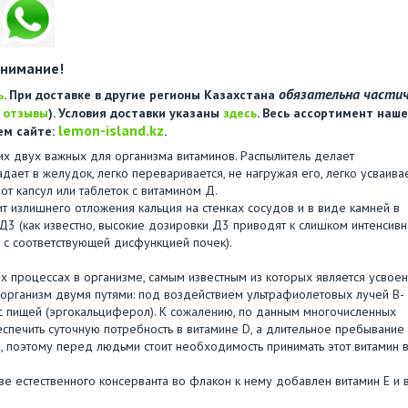
нимание!
обязательна части
ь
. При доставке в другие регионы Казахстана
е
отзывы
). Условия доставки указаны
здесь
. Весь ассортимент наше
lemon-island.kz
ем сайте:
.
их двух важных для организма витаминов. Распылитель делает
дает в желудок, легко переваривается, не нагружая его, легко усваивае
от капсул или таблеток с витамином Д.
ит излишнего отложения кальция на стенках сосудов и в виде камней в
Д3 (как известно, высокие дозировки Д3 приводят к слишком интенсив
и с соответствующей дисфункцией почек).
х процессах в организме, самым известным из которых является усвое
в организм двумя путями: под воздействием ультрафиолетовых лучей В-
с пищей (эргокальциферол). К сожалению, по данным многочисленных
спечить суточную потребность в витамине D, а длительное пребывание
, поэтому перед людьми стоит необходимость принимать этот витамин 
ве естественного консерванта во флакон к нему добавлен витамин Е и 