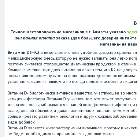
В
Точное местоположение магазинов в г. Алматы указано
здес
или полная оплата
заказа (для большего доверия читайт
магазина- на наш
Витамин D3+К2
в виде спрея- очень удобное средство приёма эт
мелкодисперсную смесь, которую не нужно запивать, она легко попа
поэтому считается стопроцентно диетическим продуктом в отличие 
Комплекс именно этих двух витаминов важен тем, что К2 не допуст
почках или мочевом пузыре на фоне высоких дозировок витамина 
усвоение кальция из пищи, что не всегда полезно, особенно лицам
Витамин D- биологически активное вещество, участвующее во многи
кальция и фосфора. Витамин D уникален тем, что может поступать 
диапазона он вырабатывается в нашей коже (холекальциферол), и 
исследований обычное, и даже полноценное, питание не может обе
солнце чревато развитием онкологии и других кожных заболеваний
виде добавок.
Витамин D является жирорастворимым витамином, поэтому в качест
не будет необходимости принимать его дополнительно.