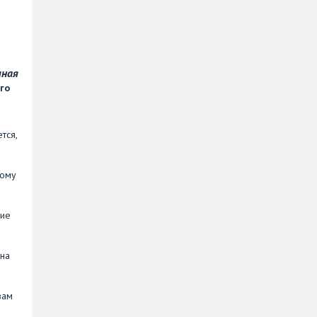
чная
го
тся,
ному
ние
 на
в
вам