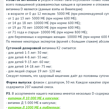
всего повышенной усваиваемостью кальция в организме и отложени
витамина D являются (данные взяты из Википедии):
- в возрасте от 0 до 12 месяцев- 5000 МЕ (при рекомендуемой су
- от 1 до 13 лет- 5000 МЕ (при норме 600 МЕ);
- от 14 до 18 лет- 10000 МЕ (при норме 600 МЕ);
- от 19 до 70 лет- 10000 МЕ (при норме 600 МЕ);
- от 71 года и старше- 10000 МЕ (при норме 800 МЕ);
- для беременных и кормящих женщин- 10000 МЕ (при норме 600 
По мнение некоторых экспертов (врачей с большим стажем) абсолют
Суточной дозировкой
витамина К2 считается:
- для детей 1-3 лет- 30 мкг;
- для детей 4-8 лет- 55 мкг;
- для детей 9-13 лет- 60 мкг;
- для детей 14-18 лет- 75 мкг;
- для людей старше 19 лет- 120 мкг.
Следует помнить, что здоровый кишечник даёт до половины суточн
Форма выпуска:
флакон с дозатором, 30 мл. Каждое нажатие спре
содержится 207 нажатий смеси.
P.S.
В ассортименте нашего магазина имеется несколько D-содержащ
-
витамин Д 10 000 МЕ в капсулах
;
- витамин Д 5 000 МЕ в капсулах;
-
витамин Д 1000 МЕ в таблетках
;