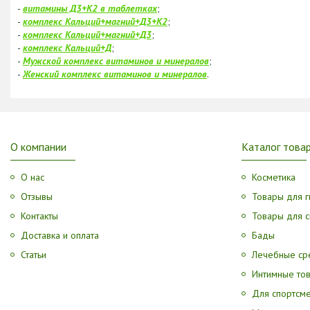
-
витамины Д3+К2 в таблетках
;
-
комплекс Кальций+магний+Д3+К2
;
-
комплекс Кальций+магний+Д3
;
-
комплекс Кальций+Д
;
-
Мужской комплекс витаминов и минералов
;
-
Женский комплекс витаминов и минералов
.
О компании
Каталог това
О нас
Косметика
Отзывы
Товары для г
Контакты
Товары для с
Доставка и оплата
Бады
Статьи
Лечебные ср
Интимные то
Для спортсм