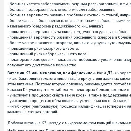
- б
о
льшая частота заболеваемости острыми респираторными, в т.ч. 
- б
о
льшая подверженность онкологическим заболеваниям;
- б
о
льшая вероятность развития проблем с костной системой, напри
- более частая заболеваемость воспалительными заболеваниями ки
называемого "синдрома раздражённого кишечника");
- повышенная вероятность развития сердечно-сосудистых заболева
- повышенная вероятность развития рассеянного склероза и болез
- более частое появление псориаза, витилиго и других аутоиммунн
- повышенный риск сахарного диабета;
- повышенный риск набора излишнего веса;
- некоторые исследования показывают небольшое увеличение смерт
получает его достаточное количество.
Витамин К2 или менахинон, или фарнохинон
- как и Д3- жирора
числе бактериями толстого кишечника в присутствии желчных кисло
этом витамине. Поэтому вторую половину рекомендуется потребля
Витамин К2 участвует в метаболизме некоторых белков, которые в
- участвуют в процессах свёртывания крови, а также поддержания е
- участвуют в процессах образования и укрепления костной ткани;
- ингибируют (нейтрализуют) процессы кальцификации (отвердения) 
кальция на стенках артерий.
Добавка витамина К2 наряду с микроэлементом кальций и витамин
Избыток витамина D
редок и может быть обусловлен только пов