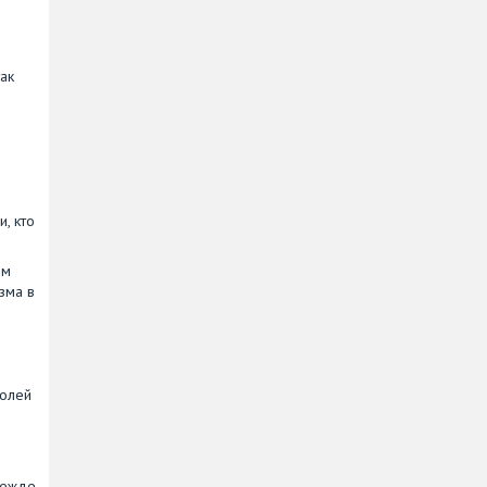
ак
, кто
ом
зма в
солей
режде