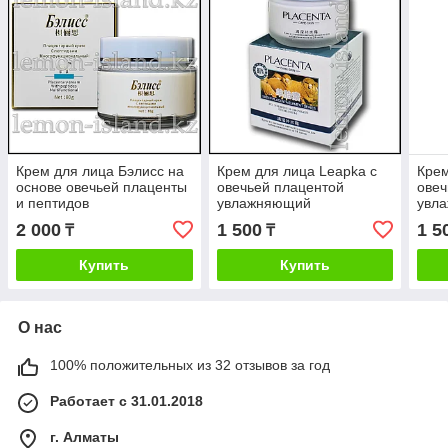
Крем для лица Бэлисс на
Крем для лица Leapka с
Крем
основе овечьей плаценты
овечьей плацентой
овеч
и пептидов
увлажняющий
увл
многофукнциональный
2 000
1 500
1 5
₸
₸
Купить
Купить
О нас
100% положительных из 32 отзывов за год
Работает с 31.01.2018
г. Алматы