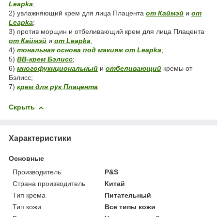
Leapka
;
2) увлажняющий крем для лица Плацента
от Каймэй
и
от
Leapka
;
3) против морщин и отбеливающий крем для лица Плацента
от Каймэй
и
от Leapka
;
4)
тональная основа под макияж от Leapka
;
5)
ВВ-крем Бэлисс
;
6)
многофукнциональный
и
отбеливающий
кремы от
Бэлисс;
7)
крем для рук Плацента
.
Скрыть
Характеристики
Основные
Производитель
P&S
Страна производитель
Китай
Тип крема
Питательный
Тип кожи
Все типы кожи