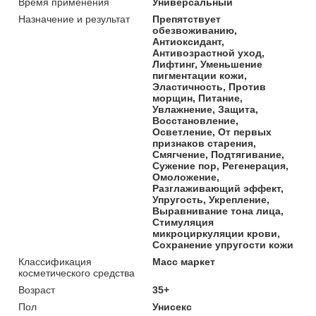
Время применения
Универсальный
Назначение и результат
Препятствует
обезвоживанию,
Антиоксидант,
Антивозрастной уход,
Лифтинг, Уменьшение
пигментации кожи,
Эластичность, Против
морщин, Питание,
Увлажнение, Защита,
Восстановление,
Осветление, От первых
признаков старения,
Смягчение, Подтягивание,
Сужение пор, Регенерация,
Омоложение,
Разглаживающий эффект,
Упругость, Укрепление,
Выравнивание тона лица,
Стимуляция
микроциркуляции крови,
Сохранение упругости кожи
Классификация
Масс маркет
косметического средства
Возраст
35+
Пол
Унисекс