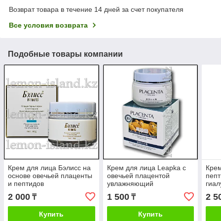
Возврат товара в течение 14 дней за счет покупателя
Все условия возврата
Подобные товары компании
Крем для лица Бэлисс на
Крем для лица Leapka с
Крем
основе овечьей плаценты
овечьей плацентой
пепт
и пептидов
увлажняющий
гиал
многофукнциональный
гли
2 000
1 500
2 5
₸
₸
Купить
Купить