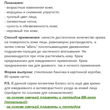
Показания:
- возрастные изменения кожи;
- морщины и снижение упругости;
- тусклый цвет лица;
- пигментные пятна;
- сухость и обезвоженность кожи;
- неровный тон кожи.
Способ применения:
нанести достаточное количество крема
на поверхность кожи лица, равномерно распределить, а
затем слегка "вбить" похлопывающими движениями
подушечек пальцев до частичного впитывания. Не
рекомендуется при этом растягивать кожу. Крем
предназначен для ежедневного применения. Крем
предназначен как для дневного, так и ночного применения.
Форма выпуска:
стеклянная баночка в картонной коробке,
80 грамм нетто.
P.S.
В данной серии косметики Бэлисс есть ещё два крема-
для ежедневного и антивозрастного ухода за кожей лица
(пройдите по ссылкам для ознакомления):
-
на основе овечьей плаценты и пептидов BB-крем
(тональный)
;
-
на основе овечьей плаценты и пептидов