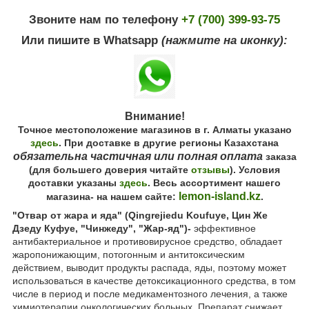
Звоните нам по телефону
+7 (700) 399-93-75
Или пишите в Whatsapp
(нажмите на иконку):
Внимание!
Точное местоположение магазинов в г. Алматы указано
здесь
. При доставке в другие регионы Казахстана
обязательна частичная или полная оплата
заказа
(для большего доверия читайте
отзывы
). Условия
доставки указаны
здесь
. Весь ассортимент нашего
lemon-island.kz
магазина- на нашем сайте:
.
"Отвар от жара и яда" (Qingrejiedu Koufuye, Цин Же
Дзеду Куфуе, "Чинжеду", "Жар-яд")-
эффективное
антибактериальное и противовирусное средство, обладает
жаропонижающим, потогонным и антитоксическим
действием, выводит продукты распада, яды, поэтому может
использоваться в качестве детоксикационного средства, в том
числе в период и после медикаментозного лечения, а также
химиотерапии онкологических больных. Препарат снижает