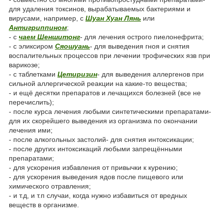
для удаления токсинов, вырабатываемых бактериями и
вирусами, например, с
Шуан Хуан Лянь
или
Антигриппином
;
- с
чаем Шеншитонг
- для лечения острого пиелонефрита;
- с эликсиром
Сяошуань
- для выведения гноя и снятия
воспалительных процессов при лечении трофических язв при
варикозе;
- с таблетками
Цетиризин
- для выведения аллергенов при
сильной аллергической реакции на какие-то вещества;
- и ещё десятки препаратов и лечащихся болезней (все не
перечислить);
- после курса лечения любыми синтетическими препаратами-
для их скорейшего выведения из организма по окончании
лечения ими;
- после алкогольных застолий- для снятия интоксикации;
- после других интоксикаций любыми запрещёнными
препаратами;
- для ускорения избавления от привычки к курению;
- для ускорения выведения ядов после пищевого или
химического отравления;
- и т.д, и т.п случаи, когда нужно избавиться от вредных
веществ в организме.