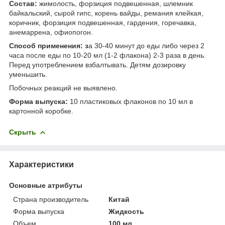
Состав:
жимолость, форзиция подвешенная, шлемник
байкальский, сырой гипс, корень вайды, ремания клейкая,
коричник, форзиция подвешенная, гардения, горечавка,
анемаррена, офиопогон.
Способ применения: з
а 30-40 минут до еды либо через 2
часа после еды по 10-20 мл (1-2 флакона) 2-3 раза в день.
Перед употреблением взбалтывать. Детям дозировку
уменьшить.
Побочных реакций не выявлено.
Форма выпуска:
10 пластиковых флаконов по 10 мл в
картонной коробке.
Скрыть
Характеристики
Основные атрибуты
Страна производитель
Китай
Форма выпуска
Жидкость
Объем
100 мл