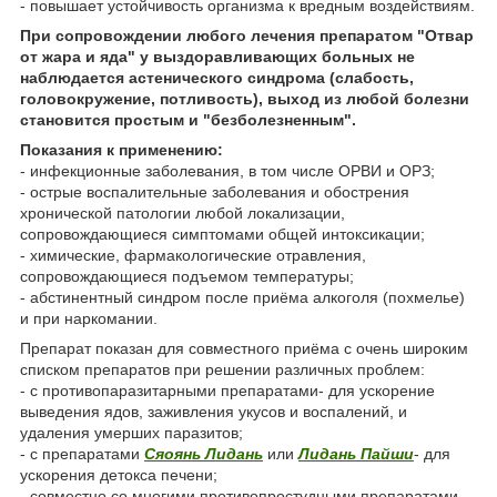
- повышает устойчивость организма к вредным воздействиям.
При сопровождении любого лечения препаратом "Отвар
от жара и яда" у выздоравливающих больных не
наблюдается астенического синдрома (слабость,
головокружение, потливость), выход из любой болезни
становится простым и "безболезненным".
Показания к применению:
- инфекционные заболевания, в том числе ОРВИ и ОРЗ;
- острые воспалительные заболевания и обострения
хронической патологии любой локализации,
сопровождающиеся симптомами общей интоксикации;
- химические, фармакологические отравления,
сопровождающиеся подъемом температуры;
- абстинентный синдром после приёма алкоголя (похмелье)
и при наркомании.
Препарат показан для совместного приёма с очень широким
списком препаратов при решении различных проблем:
- с противопаразитарными препаратами- для ускорение
выведения ядов, заживления укусов и воспалений, и
удаления умерших паразитов;
- с препаратами
Сяоянь Лидань
или
Лидань Пайши
- для
ускорения детокса печени;
- совместно со многими противопростудными препаратами-