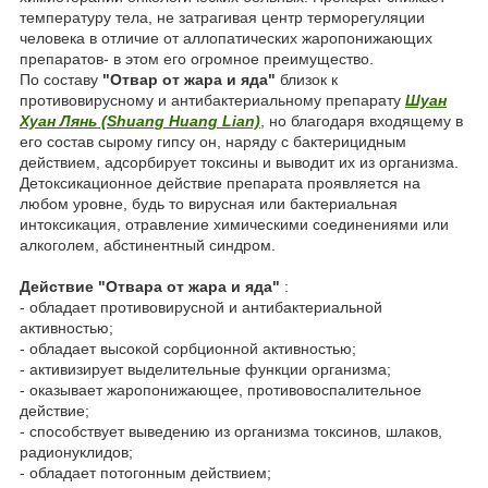
температуру тела, не затрагивая центр терморегуляции
человека в отличие от аллопатических жаропонижающих
препаратов- в этом его огромное преимущество.
По составу
"Отвар от жара и яда"
близок к
противовирусному и антибактериальному препарату
Шуан
Хуан Лянь (Shuang Huang Lian)
, но благодаря входящему в
его состав сырому гипсу он, наряду с бактерицидным
действием, адсорбирует токсины и выводит их из организма.
Детоксикационное действие препарата проявляется на
любом уровне, будь то вирусная или бактериальная
интоксикация, отравление химическими соединениями или
алкоголем, абстинентный синдром.
Действие "Отвара от жара и яда"
:
- обладает противовирусной и антибактериальной
активностью;
- обладает высокой сорбционной активностью;
- активизирует выделительные функции организма;
- оказывает жаропонижающее, противовоспалительное
действие;
- способствует выведению из организма токсинов, шлаков,
радионуклидов;
- обладает потогонным действием;