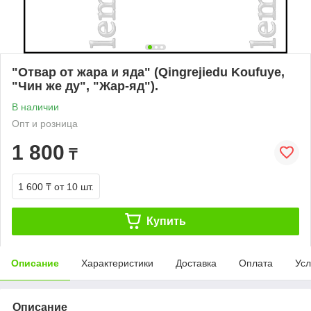
"Отвар от жара и яда" (Qingrejiedu Koufuye,
"Чин же ду", "Жар-яд").
В наличии
Опт и розница
1 800
₸
1 600 ₸
от 10 шт.
Купить
Описание
Характеристики
Доставка
Оплата
Усл
Описание