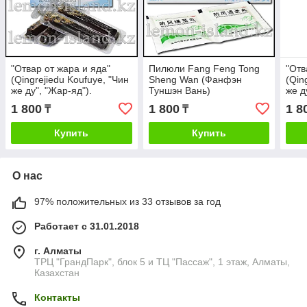
"Отвар от жара и яда"
Пилюли Fang Feng Tong
"Отв
(Qingrejiedu Koufuye, "Чин
Sheng Wan (Фанфэн
(Qin
же ду", "Жар-яд").
Туншэн Вань)
же д
1 800
1 800
1 8
₸
₸
Купить
Купить
О нас
97% положительных из 33 отзывов за год
Работает с 31.01.2018
г. Алматы
ТРЦ "ГрандПарк", блок 5 и ТЦ "Пассаж", 1 этаж, Алматы,
Казахстан
Контакты