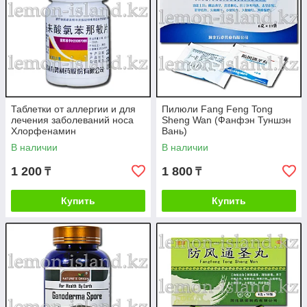
Таблетки от аллергии и для
Пилюли Fang Feng Tong
лечения заболеваний носа
Sheng Wan (Фанфэн Туншэн
Хлорфенамин
Вань)
(хлорфенирамин)
В наличии
В наличии
1 200
1 800
₸
₸
Купить
Купить