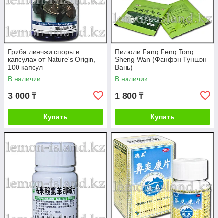
Гриба линчжи споры в
Пилюли Fang Feng Tong
капсулах от Nature's Origin,
Sheng Wan (Фанфэн Туншэн
100 капсул
Вань)
В наличии
В наличии
3 000
1 800
₸
₸
Купить
Купить