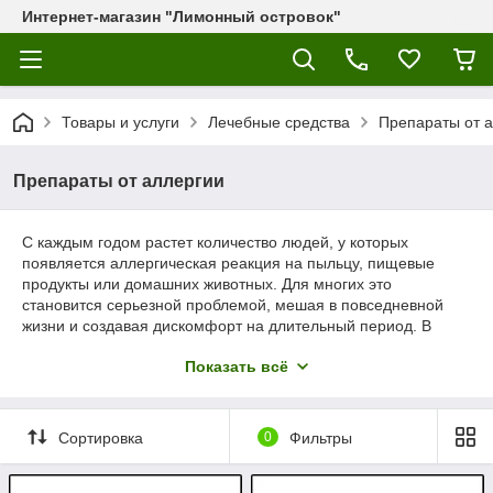
Интернет-магазин "Лимонный островок"
Товары и услуги
Лечебные средства
Препараты от 
Препараты от аллергии
С каждым годом растет количество людей, у которых
появляется аллергическая реакция на пыльцу, пищевые
продукты или домашних животных. Для многих это
становится серьезной проблемой, мешая в повседневной
жизни и создавая дискомфорт на длительный период. В
таких ситуациях на помощь приходят
китайские препараты
Показать всё
от аллергии, которые представляют собой эффективное и
натуральное решение для борьбы с неприятными
симптомами.
Сортировка
0
Фильтры