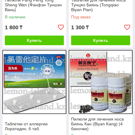
Пилюли Fang Feng Tong
Таблетки для лечения носа
Sheng Wan (Фанфэн Туншэн
Тунцяо Биянь (Tongqiao
Вань)
Biyan Pian)
В наличии
Под заказ
1 800
1 300
₸
₸
Купить
Купить
Пилюли для лечения носа
Таблетки от аллергии
Биянь Кан (Biyan Kang) (4
Лоратадин, 6 таб.
баночки)