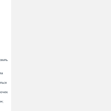
вать.
ля
яться
лочек
ем;