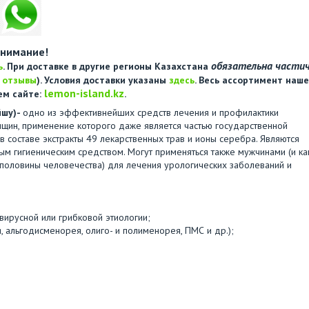
нимание!
обязательна части
ь
. При доставке в другие регионы Казахстана
е
отзывы
). Условия доставки указаны
здесь
. Весь ассортимент наше
lemon-island.kz
ем сайте:
.
йшу)-
одно из эффективнейших средств лечения и профилактики
нщин, применение которого даже является частью государственной
 составе экстракты 49 лекарственных трав и ионы серебра. Являются
 гигиеническим средством. Могут применяться также мужчинами (и ка
половины человечества) для лечения урологических заболеваний и
вирусной или грибковой этиологии;
 альгодисменорея, олиго- и полименорея, ПМС и др.);