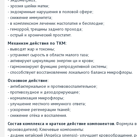
- эрозия шейки матки;
- эндокринные нарушения в половой сфере;
- снижение иммунитета;
- в комплексном лечении: мастопатия и бесплодие;
- геморрой, трещины заднего прохода;
- острый и хронический простатит.
Механизм действия по ТКМ:
- выводят жар и токсины;
- устраняют сырость в области малого таза;
- активируют циркуляцию энергии ци и крови;
- гармонизируют функцию репродуктивной системы;
- способствуют восстановлению локального баланса микрофлоры.
Основное действие:
- антибактериальное и противовоспалительное;
- противозудное и дезодорирующее;
- нормализация микрофлоры;
- улучшение местного иммунного ответа;
- ускорение регенерации тканей;
- снижение отёка и воспаления.
Состав комплекса и краткое действие компонентов.
Формула вк
производителя). Ключевые компоненты:
- дудник китайский (Angelica sinensis)- улучшает кровообращение, 