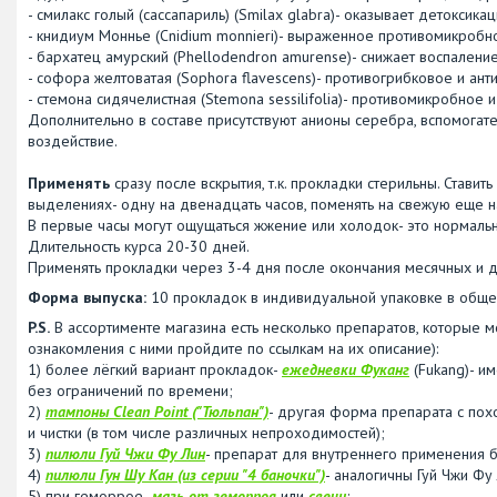
- смилакc голый (сассапариль) (Smilax glabra)- оказывает детоксик
- книдиум Моннье (Cnidium monnieri)- выраженное противомикробн
- бархатец амурский (Phellodendron amurense)- снижает воспаление
- софора желтоватая (Sophora flavescens)- противогрибковое и ант
- стемона сидячелистная (Stemona sessilifolia)- противомикробное 
Дополнительно в составе присутствуют анионы серебра, вспомог
воздействие.
Применять
сразу после вскрытия, т.к. прокладки стерильны. Ставит
выделениях- одну на двенадцать часов, поменять на свежую еще н
В первые часы могут ощущаться жжение или холодок- это нормальн
Длительность курса 20-30 дней.
Применять прокладки через 3-4 дня после окончания месячных и д
Форма выпуска:
10 прокладок в индивидуальной упаковке в обще
P.S.
В ассортименте магазина есть несколько препаратов, которые 
ознакомления с ними пройдите по ссылкам на их описание):
1) более лёгкий вариант прокладок-
ежедневки Фуканг
(Fukang)- им
без ограничений по времени;
2)
тампоны Clean Point ("Тюльпан")
- другая форма препарата с пох
и чистки (в том числе различных непроходимостей);
3)
пилюли Гуй Чжи Фу Лин
- препарат для внутреннего применения 
4)
пилюли Гун Шу Кан (из серии "4 баночки")
- аналогичны Гуй Чжи Фу
5) при геморрое-
мазь от геморроя
или
свечи
;