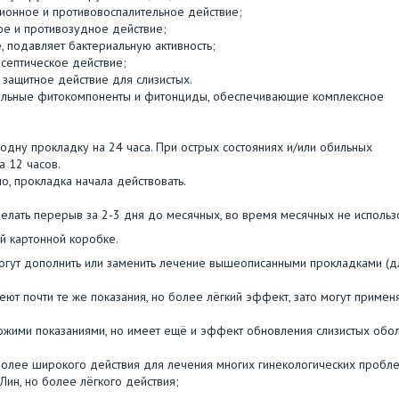
ационное и противовоспалительное действие;
ое и противозудное действие;
, подавляет бактериальную активность;
исептическое действие;
и защитное действие для слизистых.
ательные фитокомпоненты и фитонциды, обеспечивающие комплексное
ь одну прокладку на 24 часа. При острых состояниях и/или обильных
а 12 часов.
о, прокладка начала действовать.
елать перерыв за 2-3 дня до месячных, во время месячных не использо
й картонной коробке.
могут дополнить или заменить лечение вышеописанными прокладками (д
еют почти те же показания, но более лёгкий эффект, зато могут примен
ожими показаниями, но имеет ещё и эффект обновления слизистых обо
более широкого действия для лечения многих гинекологических пробл
 Лин, но более лёгкого действия;