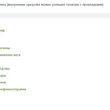
тита (внутренние средства можно успешно сочетать с прокладками).
ров
игиены
нижения веса
едства
вары
енов
орефлексотерапия