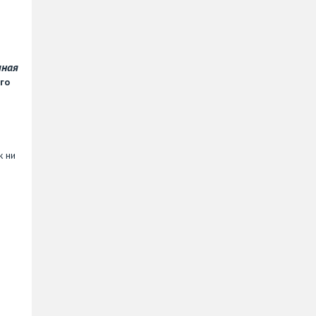
чная
го
к ни