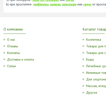
6) при простатите-
таблетки
,
пилюли
,
пластыри
или
свечи
от проста
О компании
Каталог това
О нас
Косметика
Отзывы
Товары для г
Контакты
Товары для с
Доставка и оплата
Бады
Статьи
Лечебные ср
Интимные то
Для спортсм
Массаж, игл
Другое