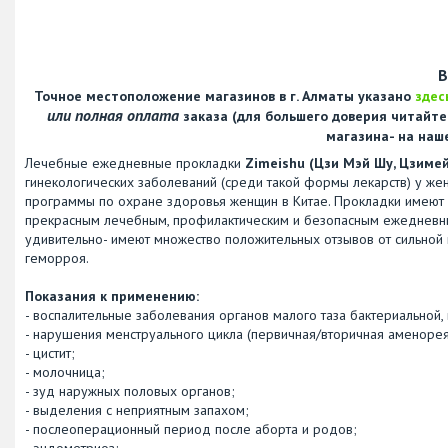
В
Точное местоположение магазинов в г. Алматы указано
здес
или полная оплата
заказа (для большего доверия читайт
магазина- на наш
Лечебные ежедневные прокладки
Zimeishu (Цзи Мэй Шу, Цзиме
гинекологических заболеваний (среди такой формы лекарств) у же
программы по охране здоровья женщин в Китае. Прокладки имеют в
прекрасным лечебным, профилактическим и безопасным ежедневным
удивительно- имеют множество положительных отзывов от сильной 
геморроя.
Показания к применению:
- воспалительные заболевания органов малого таза бактериальной, 
- нарушения менструального цикла (первичная/вторичная аменорея,
- цистит;
- молочница;
- зуд наружных половых органов;
- выделения с неприятным запахом;
- послеоперационный период после аборта и родов;
- эндометриоз;