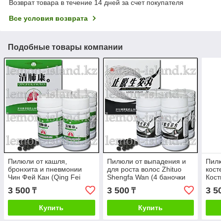
Возврат товара в течение 14 дней за счет покупателя
Все условия возврата
Подобные товары компании
Пилюли от кашля,
Пилюли от выпадения и
Пил
бронхита и пневмонии
для роста волос Zhituo
кост
Чин Фей Кан (Qing Fei
Shengfa Wan (4 баночки
Кост
Kang Wan) (4 баночки)
Рост волос)
Wan)
3 500
3 500
3 5
₸
₸
Купить
Купить