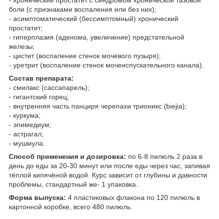
- хронический простатит с синдромом хронической тазовой
боли (с признаками воспаления или без них);
- асимптоматический (бессимптомный) хронический
простатит;
- гиперплазия (аденома, увеличение) предстательной
железы;
- цистит (воспаление стенок мочевого пузыря);
- уретрит (воспаление стенок мочеиспускательного канала).
Состав препарата:
- смилакс (сассапарель);
- гигантский горец;
- внутренняя часть панциря черепахи трионикс (biejia);
- куркума;
- эпимедиум;
- астрагал;
- мушмула.
Способ применения и дозировка:
по 6-8 пилюль 2 раза в
день до еды за 20-30 минут или после еды через час, запивая
тёплой кипячёной водой. Курс зависит от глубины и давности
проблемы, стандартный же- 1 упаковка.
Форма выпуска:
4 пластиковых флакона по 120 пилюль в
картонной коробке, всего 480 пилюль.