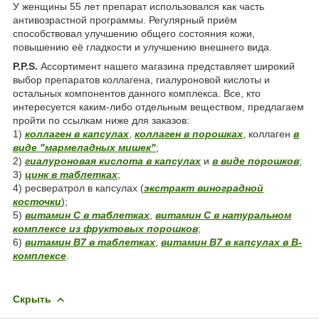
У женщины 55 лет препарат использовался как часть
антивозрастной программы. Регулярный приём
способствовал улучшению общего состояния кожи,
повышению её гладкости и улучшению внешнего вида.
P.P.S.
Ассортимент нашего магазина представляет широкий
выбор препаратов коллагена, гиалуроновой кислоты и
остальных компонентов данного комплекса. Все, кто
интересуется каким-либо отдельным веществом, предлагаем
пройти по ссылкам ниже для заказов:
1)
коллаген в капсулах
,
коллаген в порошках
, коллаген
в
виде "мармеладных мишек"
;
2)
гиалуроновая кислота в капсулах
и
в виде порошков
;
3)
цинк в таблетках
;
4) ресвератрол в капсулах (
экстракт виноградной
косточки
);
5)
витамин С в таблетках
,
витамин С в натуральном
комплексе из фруктовых порошков
;
6)
витамин В7 в таблетках
,
витамин В7 в капсулах в В-
комплексе
.
Скрыть