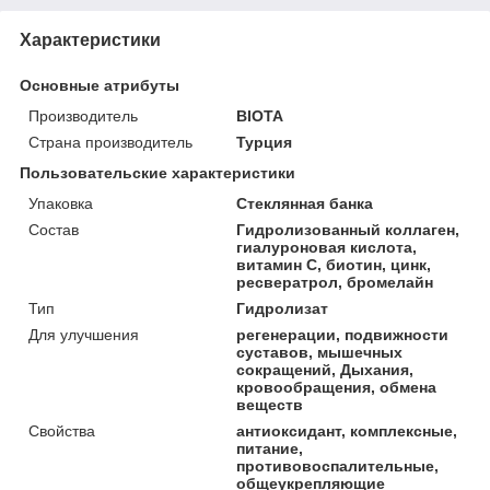
Характеристики
Основные атрибуты
Производитель
BIOTA
Страна производитель
Турция
Пользовательские характеристики
Упаковка
Стеклянная банка
Состав
Гидролизованный коллаген,
гиалуроновая кислота,
витамин С, биотин, цинк,
ресвератрол, бромелайн
Тип
Гидролизат
Для улучшения
регенерации, подвижности
суставов, мышечных
сокращений, Дыхания,
кровообращения, обмена
веществ
Свойства
антиоксидант, комплексные,
питание,
противовоспалительные,
общеукрепляющие