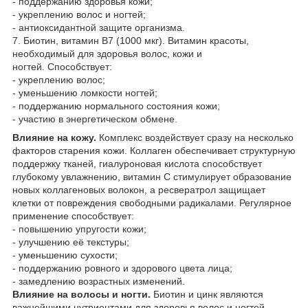
- поддержанию здоровья кожи;
- укреплению волос и ногтей;
- антиоксидантной защите организма.
7. Биотин, витамин В7 (1000 мкг). Витамин красоты,
необходимый для здоровья волос, кожи и
ногтей. Способствует:
- укреплению волос;
- уменьшению ломкости ногтей;
- поддержанию нормального состояния кожи;
- участию в энергетическом обмене.
Влияние на кожу.
Комплекс воздействует сразу на несколько
факторов старения кожи. Коллаген обеспечивает структурную
поддержку тканей, гиалуроновая кислота способствует
глубокому увлажнению, витамин С стимулирует образование
новых коллагеновых волокон, а ресвератрол защищает
клетки от повреждения свободными радикалами. Регулярное
применение способствует:
- повышению упругости кожи;
- улучшению её текстуры;
- уменьшению сухости;
- поддержанию ровного и здорового цвета лица;
- замедлению возрастных изменений.
Влияние на волосы и ногти.
Биотин и цинк являются
важнейшими нутриентами для здоровья волос и ногтей.