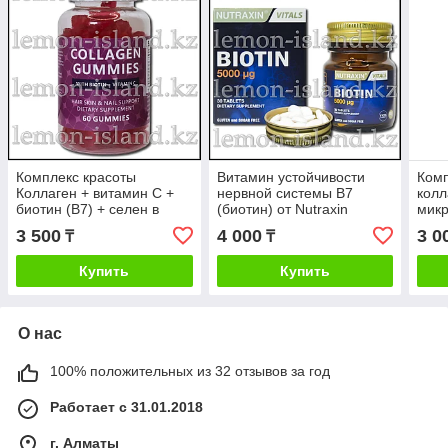
Комплекс красоты
Витамин устойчивости
Ком
Коллаген + витамин С +
нервной системы В7
колл
биотин (В7) + селен в
(биотин) от Nutraxin
мик
виде фруктового желе
(Турция), 30 таб.
(Юж.
3 500
4 000
3 0
₸
₸
Купить
Купить
О нас
100% положительных из 32 отзывов за год
Работает с 31.01.2018
г. Алматы