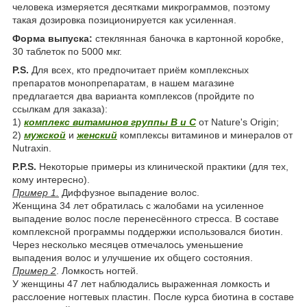
человека измеряется десятками микрограммов, поэтому
такая дозировка позиционируется как усиленная.
Форма выпуска:
стеклянная баночка в картонной коробке,
30 таблеток по 5000 мкг.
P.S.
Для всех, кто предпочитает приём комплексных
препаратов монопрепаратам, в нашем магазине
предлагается два варианта комплексов (пройдите по
ссылкам для заказа):
1)
комплекс витаминов группы В и С
от Nature's Origin;
2)
мужской
и
женский
комплексы витаминов и минералов от
Nutraxin.
P.P.S.
Некоторые примеры из клинической практики (для тех,
кому интересно).
Пример 1.
Диффузное выпадение волос.
Женщина 34 лет обратилась с жалобами на усиленное
выпадение волос после перенесённого стресса. В составе
комплексной программы поддержки использовался биотин.
Через несколько месяцев отмечалось уменьшение
выпадения волос и улучшение их общего состояния.
Пример 2
. Ломкость ногтей.
У женщины 47 лет наблюдались выраженная ломкость и
расслоение ногтевых пластин. После курса биотина в составе