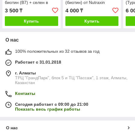
биотин (В7) + селен в
(биотин) от Nutraxin
(Тур
виде фруктового желе
(Турция), 30 таб.
3 500
4 000
6 0
₸
₸
Купить
Купить
О нас
100% положительных из 32 отзывов за год
Работает с 31.01.2018
г. Алматы
ТРЦ "ГрандПарк", блок 5 и ТЦ "Пассаж", 1 этаж, Алматы,
Казахстан
Контакты
Сегодня работает с 09:00 до 21:00
Показать весь график работы
О нас