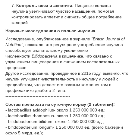
Контроль веса и аппетита.
Пищевые волокна
инулина увеличивают чувство насыщения, помогая
контролировать аппетит и снижать общее потребление
калорий.
Научные исследования о пользе инулина.
Исследование, опубликованное в журнале
"British Journal of
Nutrition"
, показало, что регулярное употребление инулина
способствует значительному увеличению
численности
Bifidobacteria
в кишечнике, что связано с
улучшением пищеварения и снижением воспалительных
процессов.
Другое исследование, проведённое в 2015 году, выявило, что
инулин улучшает чувствительность к инсулину у людей с
предиабетом, что делает его важным компонентом в
профилактике диабета 2 типа.
-------------------------------------------
Состав препарата на суточную норму (2 таблетки):
- lactobacillus acidophilus- около 1 250 000 000 ед.;
- lactobacillus rhamnosus- около 1 250 000 000 ед.;
- bifidobacterium bifidum- около 1 250 000 000 ед.;
- bifidobacterium longum- 1 250 000 000 ед. (всего бактерий
около 5 млрд. ед.);