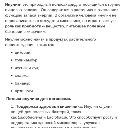
Инулин-
это природный полисахарид, относящийся к группе
пищевых волокон. Он содержится в растениях и выполняет
функцию запаса энергии. В организме человека инулин не
переваривается в желудке и кишечнике, но играет важную
роль как
пребиотик-
вещество, питающее полезные
бактерии в кишечнике.
Инулин можно найти в продуктах растительного
происхождения, таких как:
цикорий;
топинамбур;
чеснок и лук;
спаржа;
бананы;
артишоки.
Польза инулина для организма.
Поддержка здоровья кишечника.
Инулин служит
пищей для полезных бактерий, таких
как
Bifidobacteria
и
Lactobacilli
. Это способствует росту и
поддержанию здоровой микрофлоры, улучшая
пищеварение и предотвращая дисбактериоз.