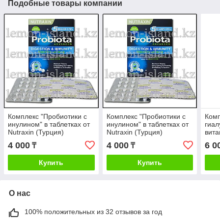
Подобные товары компании
Комплекс "Пробиотики с
Комплекс "Пробиотики с
Комп
инулином" в таблетках от
инулином" в таблетках от
гиал
Nutraxin (Турция)
Nutraxin (Турция)
вита
цинк
4 000
4 000
6 0
₸
₸
бром
(Тур
Купить
Купить
О нас
100% положительных из 32 отзывов за год