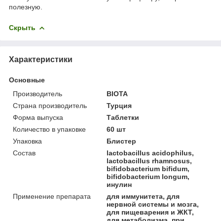
полезную.
Скрыть
Характеристики
Основные
Производитель
BIOTA
Страна производитель
Турция
Форма выпуска
Таблетки
Количество в упаковке
60 шт
Упаковка
Блистер
Состав
lactobacillus acidophilus,
lactobacillus rhamnosus,
bifidobacterium bifidum,
bifidobacterium longum,
инулин
Применение препарата
для иммунитета, для
нервной системы и мозга,
для пищеварения и ЖКТ,
для метаболизма, при