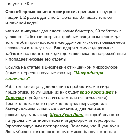
- инулин- 40 мг.
Способ применения и дозировки:
принимать внутрь с
пищей 1-2 раза в день по 1 таблетке. Запивать тёплой
кипячёной водой.
Форма выпуска:
два пластиковых блистера, 60 таблеток в
упаковке. Таблетки покрыты тройным защитным слоем для
того, чтобы противостоять желудочной кислоте, повышенной
влажности и теплу тела. Благодаря этому содержимое
таблеток полностью доходит до кишечника не повреждённым
и попадает нужные его отделы.
Ссылка на статью в Википедии от кишечной микрофлоре
(кому интересны научные факты):
"Микрофлора
кишечника"
.
P.S.
Тем, кто ищет дополнения к пробиотикам в виде
прЕбиотика, то лучшими из них будут
гриб Кордицепс
и
Хитозан
(пройдите по ссылкам для ознакомления).
Тем, кто по какой-то причине получил вирусную или
бактериальную кишечные инфекции, для лечения
рекомендуем эликсир
Шуан Хуан Лянь
, который является
натуральным антибиотиком и индуктором интерферона
(противовирусным препаратом). Заметим, что Шуан Хуан
Лянь убивает только патогенную микрофлору, не трогая