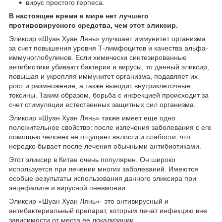
вирус простого герпеса.
В настоящее время в мире нет лучшего
противовирусного средства, чем этот эликсир.
Эликсир «Шуан Хуан Лянь» улучшает иммунитет организма
за счет повышения уровня Т-лимфоцитов и качества альфа-
иммуноглобулинов. Если химически синтезированные
антибиотики убивают бактерии и вирусы, то данный эликсир,
повышая и укрепляя иммунитет организма, подавляет их
рост и размножение, а также выводит внутриклеточные
токсины. Таким образом, борьба с инфекцией происходит за
счет стимуляции естественных защитных сил организма.
Эликсир «Шуан Хуан Лянь» также имеет еще одно
положительное свойство: после излечения заболевания с его
помощью человек не ощущает вялости и слабости, что
нередко бывает после лечения обычными антибиотиками.
Этот эликсир в Китае очень популярен. Он широко
используется при лечении многих заболеваний. Имеются
особые результаты использования данного эликсира при
энцефалите и вирусной пневмонии.
Эликсир «Шуан Хуан Лянь»- это антивирусный и
антибактериальный препарат, которым лечат инфекцию вне
зависимости от места ее локализации.