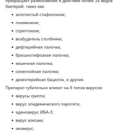
прекращает размножение и действие более 16 видов
бактерий, таких как:
золотистый стафилококк;
пневмококк;
стрептококк;
возбудитель столбняка;
дифтерийная палочка;
брюшнотифозная палочка;
кишечная палочка;
синегнойная палочка;
дизентерийная бацилла, и другие.
Препарат губительно влияет на 8 типов вирусов:
вирусы гриппа;
вирус эпидемического паротита;
аденовирус ИБА-3;
вирус коксаки;
эковирус;