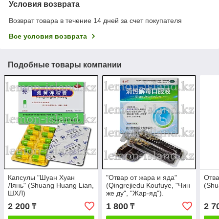
Условия возврата
Возврат товара в течение 14 дней за счет покупателя
Все условия возврата
Подобные товары компании
Капсулы "Шуан Хуан
"Отвар от жара и яда"
Отва
Лянь" (Shuang Huang Lian,
(Qingrejiedu Koufuye, "Чин
(Shu
ШХЛ)
же ду", "Жар-яд").
2 200
1 800
2 7
₸
₸