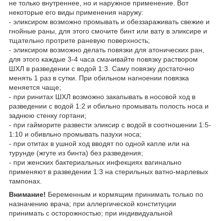
не только внутреннее, но и наружное применение. Вот
некоторые его виды применения наружу:
- эликсиром возможно промывать и обеззараживать свежие и
гнойные раны, для этого смочите бинт или вату в эликсире и
тщательно протрите раневую поверхность;
- эликсиром возможно делать повязки для атонических ран,
для этого каждые 3-4 часа смачивайте повязку раствором
ШХЛ в разведении с водой 1:3. Саму повязку достаточно
менять 1 раз в сутки. При обильном нагноении повязка
меняется чаще;
- при ринитах ШХЛ возможно закапывать в носовой ход в
разведении с водой 1:2 и обильно промывать полость носа и
заднюю стенку гортани;
- при гайморите развести эликсир с водой в соотношении 1:5-
1:10 и обивльно промывать пазухи носа;
- при отитах в ушной ход вводят по одной капле или на
турунде (жгуте из бинта) без разведения;
- при женских бактериальных инфекциях вагинально
применяют в разведении 1:3 на стерильных ватно-марлевых
тампонах.
Внимание!
Беременным и кормящим принимать только по
назначению врача; при аллергической конституции
принимать с осторожностью; при индивидуальной