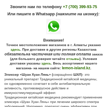
Звоните нам по телефону
+7 (700) 399-93-75
Или пишите в Whatsapp
(нажмите на иконку):
Внимание!
Точное местоположение магазинов в г. Алматы указано
здесь
. При доставке в другие регионы Казахстана
обязательна частичная или полная оплата
заказа
(для большего доверия читайте
отзывы
). Условия
доставки указаны
здесь
. Весь ассортимент нашего
lemon-island.kz
магазина- на нашем сайте:
.
Эликсир «Шуан Хуан Лянь» (
сокращённо
ШХЛ)
- это
уникальный препарат Традиционной китайской медицины,
он одновременно сочетает в себе антибактериальную
активность, противовирусное действие и
иммуностимулирующий эффект.
Традиционная китайская медицина рекомендует применение
эликсира «Шуан Хуан Лянь» при лечении широкого спектра
заболеваний. Например, препарат очень эффективен при