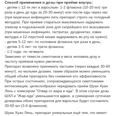
Способ применения и дозы при приёме внутрь:
- детям с 12-ти лет и взрослым- 1-2 флакона (10-20 мл) три
раза в день до еды за 20-30 минут, или после еды через час
(при кишечных инфекциях пить препарат строго на голодный
желудок). При приёме стараться максимально задержать
эликсир в подъязычной зоне для скорейшего его всасывания
(при кишечных инфекциях, гастритах, дуоденитах, язвах
желудка и 12-перстной кишки задерживать во рту не нужно);
- детям 5-12 лет- по половине флакона три раза в день;
- детям 2-5 лет- по трети флакона;
- 1-2 года- по четверти.
Зависимо от тяжести симптомов и веса человека дозу и
частоту приёмов нужно увеличить.
Препарат возможно принимать частыми (через каждые 30-60
минут), но малыми дозами, таким образом можно уменьшить
общий объём препарата без снижения его эффективности.
При острых состояниях, сопровождающихся симптомами
интоксикации, целесообразно чередовать приём Шуан Хуан
Лянь с эликсиром "Отвар от жара и яда". В этом случае дозы
ШХЛ и "Жар-яда" уменьшаются вдвое, а суммарная суточная
дозировка обоих препаратов для взрослых будет составлять
30-60 мл (3-6 флаконов).
Шуан Хуан Лянь- препарат уникальные ещё тем, что имеет