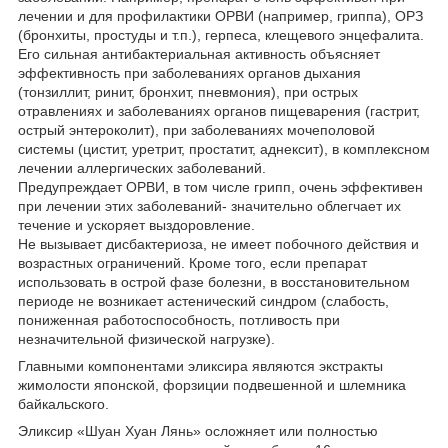
лечении и для профилактики ОРВИ (например, гриппа), ОРЗ
(бронхиты, простуды и т.п.), герпеса, клещевого энцефалита.
Его сильная антибактериальная активность объясняет
эффективность при заболеваниях органов дыхания
(тонзиллит, ринит, бронхит, пневмония), при острых
отравлениях и заболеваниях органов пищеварения (гастрит,
острый энтероколит), при заболеваниях мочеполовой
системы (цистит, уретрит, простатит, аднексит), в комплексном
лечении аллергических заболеваний.
Предупреждает ОРВИ, в том числе грипп, очень эффективен
при лечении этих заболеваний- значительно облегчает их
течение и ускоряет выздоровление.
Не вызывает дисбактериоза, не имеет побочного действия и
возрастных ограничений. Кроме того, если препарат
использовать в острой фазе болезни, в восстановительном
периоде не возникает астенический синдром (слабость,
пониженная работоспособность, потливость при
незначительной физической нагрузке).
Главными компонентами эликсира являются экстракты
жимолости японской, форзиции подвешенной и шлемника
байкальского.
Эликсир «Шуан Хуан Лянь» осложняет или полностью