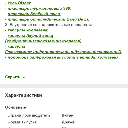
-
гель Disaar
;
-
пластырь турмалиновый 999
;
-
пластырь Зелёный тигр
;
-
пластырь ортопедический Bang De Li
.
3. Внутренние восстановительные препараты:
-
капсулы коллагена
;
-
капсулы Акулий хрящ
(хондроитин+глюкозамин+коллаген)
;
-
капсулы
Глюкозамин+хондроитин+кальций+кремний+витамин D
;
-
порошок Гиалуроновая кислота+пептиды коллагена
.
Скрыть
Характеристики
Основные
Страна производитель
Китай
Форма выпуска
Драже