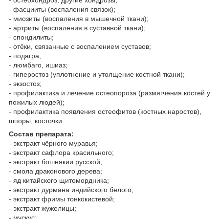
- остеохондроз, другие хондрозы;
- фасцииты (воспаления связок);
- миозиты (воспаления в мышечной ткани);
- артриты (воспаления в суставной ткани);
- спондилиты;
- отёки, связанные с воспалением суставов;
- подагра;
- люмбаго, ишиаз;
- гиперостоз (уплотнение и утолщение костной ткани);
- экзостоз;
- профилактика и лечение остеопороза (размягчения костей у
пожилых людей);
- профилактика появления остеофитов (костных наростов),
шпоры, косточки.
Состав препарата:
- экстракт чёрного муравья;
- экстракт сафлора красильного;
- экстракт бошнякии русской;
- смола драконового дерева;
- яд китайского щитомордника;
- экстракт дурмана индийского белого;
- экстракт фримы тонкокистевой;
- экстракт жужелицы;
- мускус;