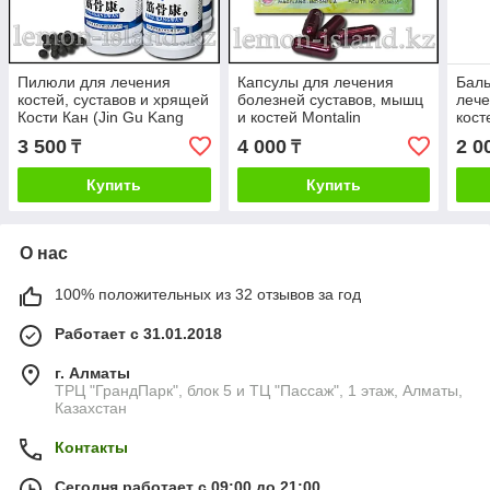
Пилюли для лечения
Капсулы для лечения
Баль
костей, суставов и хрящей
болезней суставов, мышц
лече
Кости Кан (Jin Gu Kang
и костей Montalin
кост
Wan) (4 баночки)
(Монталин) (Индонезия)
3 500
4 000
2 0
₸
₸
Купить
Купить
О нас
100% положительных из 32 отзывов за год
Работает с 31.01.2018
г. Алматы
ТРЦ "ГрандПарк", блок 5 и ТЦ "Пассаж", 1 этаж, Алматы,
Казахстан
Контакты
Сегодня работает с 09:00 до 21:00