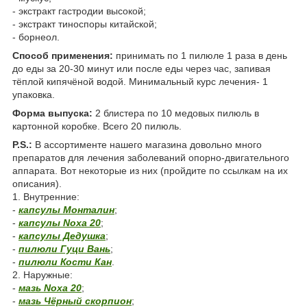
- экстракт гастродии высокой;
- экстракт тиноспоры китайской;
- борнеол.
Способ применения:
принимать по 1 пилюле 1 раза в день
до еды за 20-30 минут или после еды через час, запивая
тёплой кипячёной водой. Минимальный курс лечения- 1
упаковка.
Форма выпуска:
2 блистера по 10 медовых пилюль в
картонной коробке. Всего 20 пилюль.
P.S.:
В ассортименте нашего магазина довольно много
препаратов для лечения заболеваний опорно-двигательного
аппарата. Вот некоторые из них (пройдите по ссылкам на их
описания).
1. Внутренние:
-
капсулы Монталин
;
-
капсулы Noxa 20
;
-
капсулы Дедушка
;
-
пилюли Гуци Вань
;
-
пилюли Кости Кан
.
2. Наружные:
-
мазь Noxa 20
;
-
мазь Чёрный скорпион
;