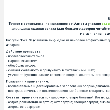
В
Точное местоположение магазинов в г. Алматы указано
здес
или полная оплата
заказа (для большего доверия читайт
магазина- на наш
Капсулы Noxa 20 (с витаминами)- одно из наиболее эффективных 
аппарата.
Действие препарата:
- противовоспалительное;
- жаропонижающее;
- обезболивающее;
- снимает скованность и припухлость в суставах и мышцах;
- улучшает функциональное состояние опорно-двигательного аппар
Показания к применению:
- воспалительные и дегенеративные заболевания опорно-двигательн
- посттравматические и послеоперационные болевые синдромы, с
Суставит применяется
при широком спектре болезней. Вот их дал
- артрит, ревматоидный артрит, остеоартрит, спондилоартрит, анкил
- артроз, остеоартроз;