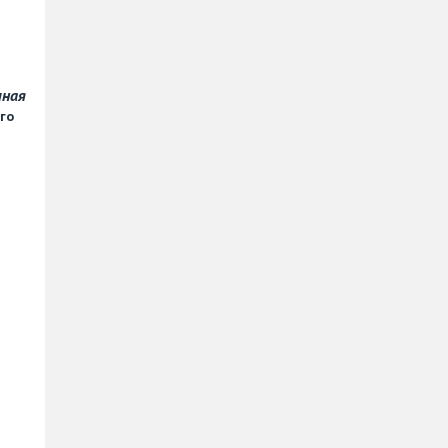
чная
го