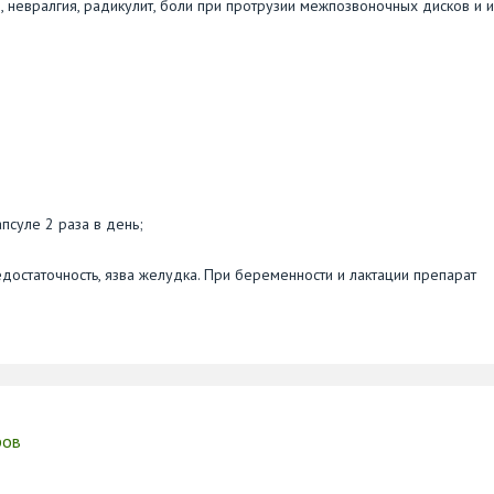
я, невралгия, радикулит, боли при протрузии межпозвоночных дисков и 
апсуле 2 раза в день;
достаточность, язва желудка. При беременности и лактации препарат
ров