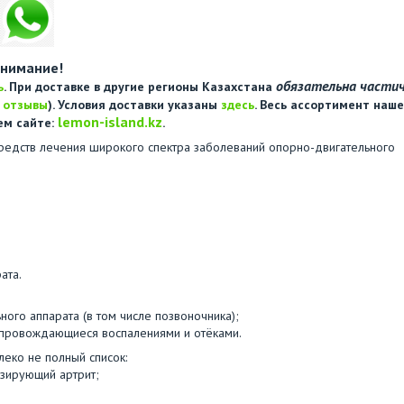
нимание!
обязательна части
ь
. При доставке в другие регионы Казахстана
е
отзывы
). Условия доставки указаны
здесь
. Весь ассортимент наше
lemon-island.kz
ем сайте:
.
средств лечения широкого спектра заболеваний опорно-двигательного
ата.
ого аппарата (в том числе позвоночника);
опровождающиеся воспалениями и отёками.
еко не полный список:
озирующий артрит;