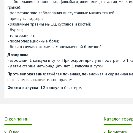
- заболевания позвоночника (люмбаго, ишиоалгия, оссалгия, миалги
грыже);
- ревматические заболевания внесуставных мягких тканей;
- приступы подагры;
- различные травмы мышц, суставов и костей;
- бурсит;
- тендовагинит;
- послеоперационные боли;
- боли в случаях желче- и мочекаменной болезней.
Дозировка
:
- взрослым: 1 капсула в сутки. При остром приступе подагры- по 1 к
- детям старше четырнадцати лет: 1 капсула в сутки.
Противопоказания:
тяжёлая почечная, печёночная и сердечная не
назначается исключительно врачом.
Форма выпуска: 12 капсул
в блистере.
О компании
Каталог това
О нас
Косметика