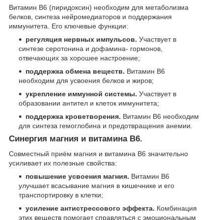
Витамин B6 (пиридоксин) необходим для метаболизма
белков, синтеза нейромедиаторов и поддержания
иммунитета. Его ключевые функции:
регуляция нервных импульсов.
Участвует в
синтезе серотонина и дофамина- гормонов,
отвечающих за хорошее настроение;
поддержка обмена веществ.
Витамин B6
необходим для усвоения белков и жиров;
укрепление иммунной системы.
Участвует в
образовании антител и клеток иммунитета;
поддержка кроветворения.
Витамин B6 необходим
для синтеза гемоглобина и предотвращения анемии.
Синергия магния и витамина B6.
Совместный приём магния и витамина B6 значительно
усиливает их полезные свойства:
повышение усвоения магния.
Витамин B6
улучшает всасывание магния в кишечнике и его
транспортировку в клетки;
усиление антистрессового эффекта.
Комбинация
этих веществ помогает справляться с эмоциональным