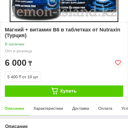
Магний + витамин B6 в таблетках от Nutraxin
(Турция)
В наличии
Опт и розница
6 000
₸
5 400 ₸
от 10 шт.
Купить
Описание
Характеристики
Доставка
Оплата
Усл
Описание