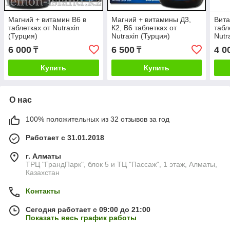
Магний + витамин B6 в
Магний + витамины Д3,
Вита
таблетках от Nutraxin
К2, В6 таблетках от
табл
(Турция)
Nutraxin (Турция)
Nutr
6 000
6 500
4 0
₸
₸
Купить
Купить
О нас
100% положительных из 32 отзывов за год
Работает с 31.01.2018
г. Алматы
ТРЦ "ГрандПарк", блок 5 и ТЦ "Пассаж", 1 этаж, Алматы,
Казахстан
Контакты
Сегодня работает с 09:00 до 21:00
Показать весь график работы