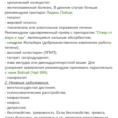
- хронический холецистит;
- желчнокаменная болезнь. В данном случае больше
рекомендуем препарат
Лидань Пайши
;
- гепатит;
- жировой гепатоз;
- токсическое или алкогольное поражения печени.
Рекомендуем одновременный приём с препаратом
"Отвар от
жара и яда"
, являющимся сильным абсорбентом;
- синдром Жильбера (доброкачественное изменение работы
печени);
- высокий холестерин (ЛПНП);
- гастрит, гастродуоденит;
- язва желудка или двенадцатиперстной кишки. Для
ускорения заживления рекомендуем принимать параллельно
с
чаем Вэйтай (Чай 999)
;
- панкреатит.
2. Нервные заболевания:
- вегетососудистая дистония;
- психосоматические расстройства;
- неврастения;
- невроз;
- депрессия;
- беспокойство, тревожность. Если беспокойство, тревога,
страх будущего, за здоровье и т.п. являются единственным