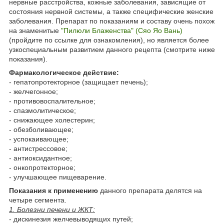
нервные расстройства, кожные заболевания, зависящие от
состояния нервной системы, а также специфические женские
заболевания. Препарат по показаниям и составу очень похож
на знаменитые
"Пилюли Блаженства" (Сяо Яо Вань)
(пройдите по ссылке для ознакомления), но является более
узкоспециальным развитием данного рецепта (смотрите ниже
показания).
Фармакологическое действие:
- гепатопротекторное (защищает печень);
- желчегонное;
- противовоспалительное;
- спазмолитическое;
- снижающее холестерин;
- обезболивающее;
- успокаивающее;
- антистрессовое;
- антиоксидантное;
- онкопротекторное;
- улучшающее пищеварение.
Показания к применению
данного препарата делятся на
четыре сегмента.
1. Болезни печени и ЖКТ:
- дискинезия желчевыводящих путей;