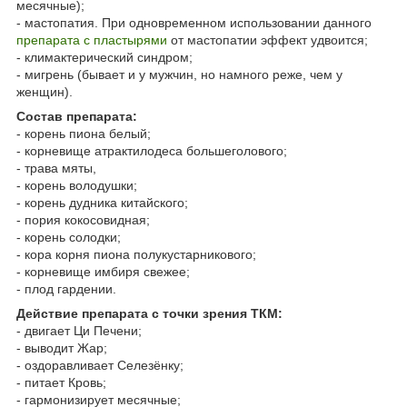
месячные);
- мастопатия. При одновременном использовании данного
препарата с пластырями
от мастопатии эффект удвоится;
- климактерический синдром;
- мигрень (бывает и у мужчин, но намного реже, чем у
женщин).
Состав препарата:
- корень пиона белый;
- корневище атрактилодеса большеголового;
- трава мяты,
- корень володушки;
- корень дудника китайского;
- пория кокосовидная;
- корень солодки;
- кора корня пиона полукустарникового;
- корневище имбиря свежее;
- плод гардении.
Действие препарата с точки зрения ТКМ:
- двигает Ци Печени;
- выводит Жар;
- оздоравливает Селезёнку;
- питает Кровь;
- гармонизирует месячные;