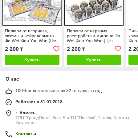
Пилюли от псориаза,
Пилюли от нервных
Пилю
экземы и нейродермита
расстройств и мигрени Jia
клим
Jia Wei Xiao Yao Wan (Цзя
Wei Xiao Yao Wan (Цзя
Xiao
Вэй Сяо Яо)
Вэй Сяо Яо)
Сяо 
2 200
2 200
2 2
₸
₸
Купить
Купить
О нас
100% положительных из 32 отзывов за год
Работает с 31.01.2018
г. Алматы
ТРЦ "ГрандПарк", блок 5 и ТЦ "Пассаж", 1 этаж, Алматы,
Казахстан
Контакты