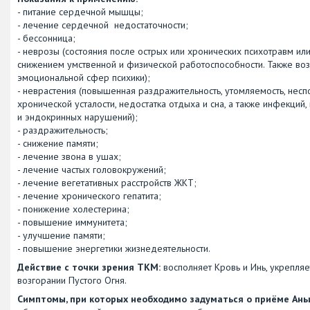
- питание сердечной мышцы;
- лечение сердечной недостаточности;
- бессонница;
- неврозы (состояния после острых или хронических психотравм ил
снижением умственной и физической работоспособности. Также во
эмоциональной сфер психики);
- неврастения (повышенная раздражительность, утомляемость, нес
хронической усталости, недостатка отдыха и сна, а также инфекци
и эндокринных нарушений);
- раздражительность;
- снижение памяти;
- лечение звона в ушах;
- лечение частых головокружений;
- лечение вегетативных расстройств ЖКТ;
- лечение хронического гепатита;
- понижение холестерина;
- повышение иммунитета;
- улучшение памяти;
- повышение энергетики жизнедеятельности.
Действие с точки зрения ТКМ:
восполняет Кровь и Инь, укрепля
возгорании Пустого Огня.
Симптомы, при которых необходимо задуматься о приёме Ань