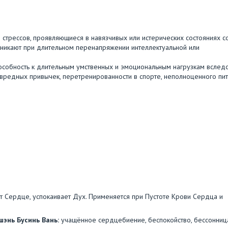
и стрессов, проявляющиеся в навязчивых или истерических состояниях с
зникают при длительном перенапряжении интеллектуальной или
пособность к длительным умственных и эмоциональным нагрузкам вслед
й, вредных привычек, перетренированности в спорте, неполноценного пи
ет Сердце, успокаивает Дух. Применяется при Пустоте Крови Сердца и
шэнь Бусинь Вань:
учащённое сердцебиение, беспокойство, бессонниц