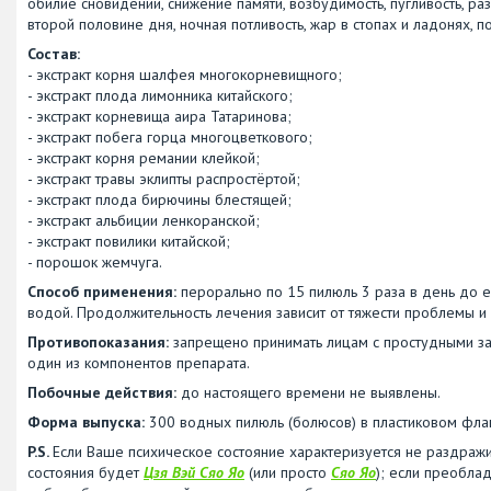
обилие сновидений, снижение памяти, возбудимость, пугливость, р
второй половине дня, ночная потливость, жар в стопах и ладонях, п
Состав:
- экстракт корня шалфея многокорневищного;
- экстракт плода лимонника китайского;
- экстракт корневища аира Татаринова;
- экстракт побега горца многоцветкового;
- экстракт корня ремании клейкой;
- экстракт травы эклипты распростёртой;
- экстракт плода бирючины блестящей;
- экстракт альбиции ленкоранской;
- экстракт повилики китайской;
- порошок жемчуга.
Способ применения:
перорально по 15 пилюль 3 раза в день до ед
водой. Продолжительность лечения зависит от тяжести проблемы и 
Противопоказания:
запрещено принимать лицам с простудными з
один из компонентов препарата.
Побочные действия:
до настоящего времени не выявлены.
Форма выпуска:
300 водных пилюль (болюсов) в пластиковом фла
P.S.
Если Ваше психическое состояние характеризуется не раздражи
состояния будет
Цзя Вэй Сяо Яо
(или просто
Сяо Яо
); если преоблад