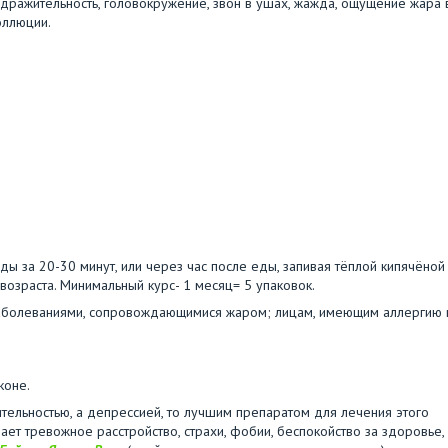
аздражительность, головокружение, звон в ушах, жажда, ощущение жара 
оллюции.
ы за 20-30 минут, или через час после еды, запивая тёплой кипячёной
возраста. Минимальный курс- 1 месяц= 5 упаковок.
аболеваниями, сопровождающимися жаром; лицам, имеющим аллергию 
коне.
тельностью, а депрессией, то лучшим препаратом для лечения этого
ает тревожное расстройство, страхи, фобии, беспокойство за здоровье,