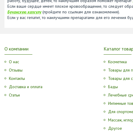
работу, будущее, детей, то наилучшим образом поможет препарат
Если ваше сердце имеет плохое кровообращение, то следует обра
Бучанскую капсулу
(пройдите по ссылкам для ознакомления).
Если у вас гепатит, то наилучшими препаратами для его лечения б
О компании
Каталог това
О нас
Косметика
Отзывы
Товары для г
Контакты
Товары для с
Доставка и оплата
Бады
Статьи
Лечебные ср
Интимные то
Для спортсм
Массаж, игл
Другое