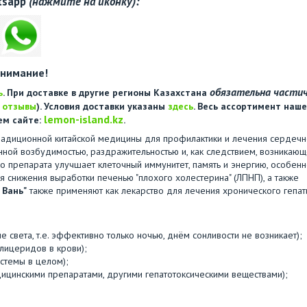
tsapp
(нажмите на иконку):
нимание!
обязательна части
ь
. При доставке в другие регионы Казахстана
е
отзывы
). Условия доставки указаны
здесь
. Весь ассортимент наше
lemon-island.kz
ем сайте:
.
радиционной китайской медицины для профилактики и лечения сердеч
нной возбудимостью, раздражительностью и, как следствием, возникаю
о препарата улучшает клеточный иммунитет, память и энергию, особенн
снижения выработки печенью "плохого холестерина" (ЛПНП), а также
 Вань"
также применяют как лекарство для лечения хронического гепати
е света, т.е. эффективно только ночью, днём сонливости не возникает);
лицеридов в крови);
стемы в целом);
дицинскими препаратами, другими гепатотоксическими веществами);