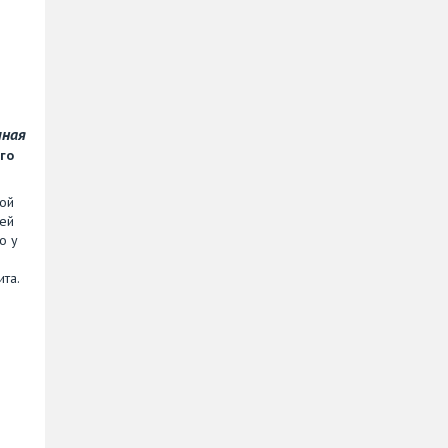
чная
го
ной
щей
о у
та.