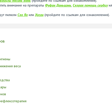
Байцзы Янсинь Вань
(пройдите по ссылкам для ознакомления).
тить внимание на препараты
Фуфан Даньшэнь
,
Скорая помощь сердцу
ил
удут пилюли
Сяо Яо
или
Хуган
(пройдите по ссылкам для ознакомления).
ров
игиены
нижения веса
едства
вары
енов
орефлексотерапия