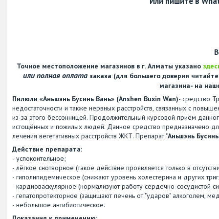
Или пишите в Wha
В
Точное местоположение магазинов в г. Алматы указано
здес
или полная оплата
заказа (для большего доверия читайт
магазина- на наш
Пилюли «Аньшэнь Бусинь Вань» (Anshen Buxin Wan)
- средство Т
недостаточности и также нервных расстройств, связанных с повыше
из-за этого бессонницей. Продолжительный курсовой приём данног
истощённых и пожилых людей. Данное средство предназначено для 
лечения вегетативных расстройств ЖКТ. Препарат "
Аньшэнь Бусинь
Действие препарата:
- успокоительное;
- лёгкое снотворное (такое действие проявляется только в отсутстви
- гиполипидемическое (снижают уровень холестерина и других триг
- кардиоваскулярное (нормализуют работу сердечно-сосудистой си
- гепатопротекторное (защищают печень от "ударов" алкоголем, ме
- небольшое антибиотическое.
Показания к применению: