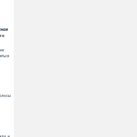
чная
го
ние
яться
волосы
ла, и