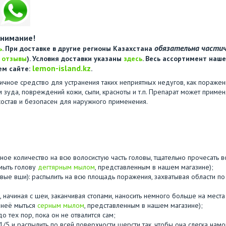
нимание!
обязательна части
ь
. При доставке в другие регионы Казахстана
е
отзывы
). Условия доставки указаны
здесь
. Весь ассортимент наше
lemon-island.kz
ем сайте:
.
ичное средство для устранения таких неприятных недугов, как пораже
им зуда, повреждений кожи, сыпи, красноты и т.п. Препарат может примен
й состав и безопасен для наружного применения.
очное количество на всю волосистую часть головы, тщательно прочесать 
мыть голову
дегтярным мылом
, представленным в нашем магазине);
евые вши): распылить на всю площадь поражения, захватывая области по
у, начиная с шеи, заканчивая стопами, наносить немного больше на места
 неё мыться
серным мылом
, представленным в нашем магазине);
о тех пор, пока он не отвалится сам;
/5 и распылить по всей поверхности шерсти так, чтобы она слегка намок