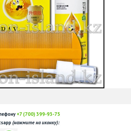
елефону
+7 (700) 399-93-75
tsapp
(нажмите на иконку):