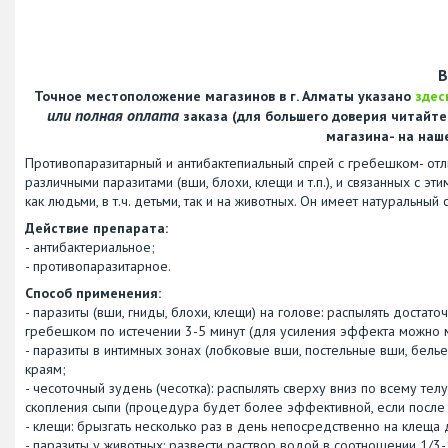
В
Точное местоположение магазинов в г. Алматы указано
здес
или полная оплата
заказа (для большего доверия читайт
магазина- на наш
Противопаразитарный и антибактепиальный спрей с гребешком- отл
различными паразитами (вши, блохи, клещи и т.п.), и связанных с эт
как людьми, в т.ч. детьми, так и на животных. Он имеет натуральны
Действие препарата:
- антибактериальное;
- противопаразитарное.
Способ применения:
- паразиты (вши, гниды, блохи, клещи) на голове: распылять достат
гребешком по истечении 3-5 минут (для усиления эффекта можно 
- паразиты в интимных зонах (лобковые вши, постельные вши, бель
краям;
- чесоточный зудень (чесотка): распылять сверху вниз по всему тел
скопления сыпи (процедура будет более эффективной, если после
- клещи: брызгать несколько раз в день непосредственно на клеща д
- паразиты у животных: развести раствор водой в соотношении 1/3-1