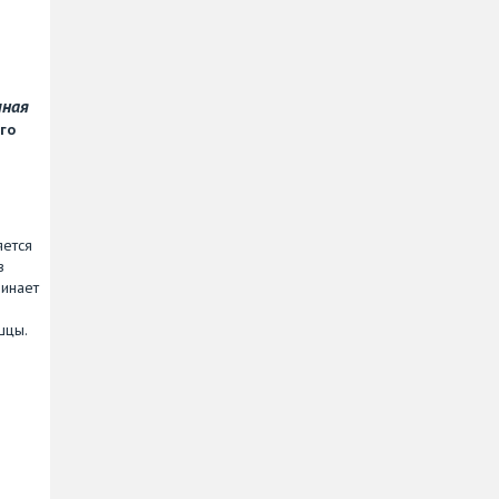
чная
го
яется
в
минает
шцы.