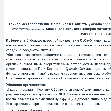
В
Точное местоположение магазинов в г. Алматы указано
здес
или полная оплата
заказа (для большего доверия читайт
магазина- на наш
Кофермент Q
, больше известный как
коэнзим Q10
(убихинон, коф
множестве биологических реакций в организме и имеющих важней
сердечно-сосудистой системы.
Убихиноны- это жирорастворимые коферменты, представленные пре
компонентом цепи переноса электронов и принимает участие в о
органах с наибольшими энергетическими потребностями, например,
строение витаминов Е и К. Кофермент Q
необходим
для нормальной 
функционирования тканей с высоким уровнем энергетического об
Естественный уровень кофермента Q в плазме крови человека соста
Убихинон применяется:
1) как антиоксидант. Коэнзим Q10 является сильнейшим антиокси
разрушающие структуру клеток и ДНК. Он вдвойне полезен тем, что
восстанавливает антиокислительную функцию другого антиоксиданта
2) в кардиологии при профилактике и в комплексной терапии
сердечной недостаточности;