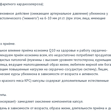
нфарктного кардиосклероза);
тензивное действие (снижающее артериальное давление) убихинона у
астолического ("нижнего") на 6-10 мм рт.ст. (при этом, лица, имеющие
их приёме.
ьное влияние приёма коэнзима Q10 на здоровье и работу сердечно-
мендуем приём коэнзима всем, кто недостаточно потребляет продуктов
стых патологий (мужчины с высоким уровнем тестостерона, курильщик
, лица, ведущие малоподвижный образ жизни, любители жирной или бог
еющим повышенные нагрузки на сердечно-сосудистую систему). Лицам,
кие курсы убихинона в зависимости от возраста и активности.
з красного мяса КРС) капсулы содержат дополнительные естественные
енты.
онсервант)- замедляет окисление компонентов капсул.
день в зависимости от возраста, образа жизни, длительности приёма и д