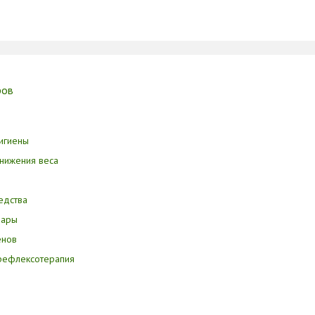
ров
игиены
нижения веса
едства
вары
енов
орефлексотерапия