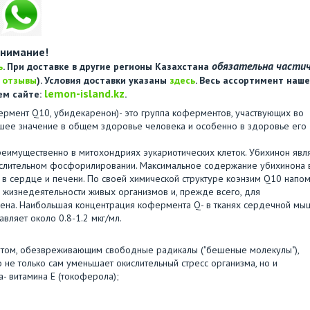
нимание!
обязательна части
ь
. При доставке в другие регионы Казахстана
е
отзывы
). Условия доставки указаны
здесь
. Весь ассортимент наше
lemon-island.kz
ем сайте:
.
ермент Q10, убидекаренон)- это группа коферментов, участвующих во
шее значение в общем здоровье человека и особенно в здоровье его
имущественно в митохондриях эукариотических клеток. Убихинон явл
кислительном фосфорилировании. Максимальное содержание убихинона 
 в сердце и печени. По своей химической структуре коэнзим Q10 напо
жизнедеятельности живых организмов и, прежде всего, для
мена. Наибольшая концентрация кофермента Q- в тканях сердечной мы
вляет около 0.8-1.2 мкг/мл.
дантом, обезвреживающим свободные радикалы ("бешеные молекулы"),
 не только сам уменьшает окислительный стресс организма, но и
- витамина Е (токоферола);