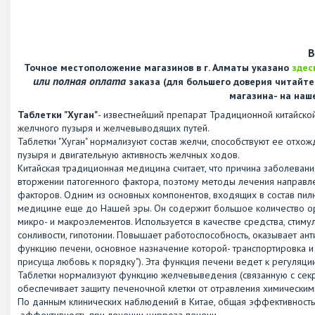
В
Точное местоположение магазинов в г. Алматы указано
здес
или полная оплата
заказа (для большего доверия читайт
магазина- на наш
Таблетки "Хуган"
- известнейший препарат Традиционной китайско
желчного пузыря и желчевыводящих путей.
Таблетки "Хуган" нормализуют состав желчи, способствуют ее отхо
пузыря и двигательную активность желчных ходов.
Китайская традиционная медицина считает, что причина заболевани
вторжении патогенного фактора, поэтому методы лечения направле
факторов. Одним из основных компонентов, входящих в состав пилюл
медицине еще до Нашей эры. Он содержит большое количество орга
микро- и макроэлементов. Используется в качестве средства, стим
сонливости, гипотонии. Повышает работоспособность, оказывает ант
функцию печени, основное назначение которой- транспортировка и 
присуща любовь к порядку"). Эта функция печени ведет к регуляци
Таблетки нормализуют функцию желчевыведения (связанную с секре
обеспечивает защиту печеночной клетки от отравления химически
По данным клинических наблюдений в Китае, общая эффективность 
эффективность при лечении цирроза печени.