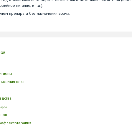
ийное питание, и т.д.).
иём препарата без назначения врача.
ров
игиены
нижения веса
едства
вары
енов
орефлексотерапия