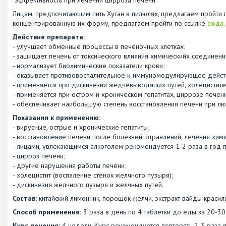
Лицам, предпочитающим пить Хуган в пилюлях, предлагаем пройти 
концентрированную их форму, предлагаем пройти по ссылке
сюда
.
Действие препарата:
- улучшает обменные процессы в печёночных клетках;
- защищает печень от токсического влияния химическийх соединен
- нормализует биохимические показатели крови;
- оказывает противовоспалительное и иммуномодулирующее дейст
- применяется при дискинезии жедчевыводящих путей, холецистите
- применяется при остром и хроническом гепатитах, циррозе печен
- обеспечивает наибольшую степень восстановления печени при лю
Показания к применению:
- вирусные, острые и хронические гепатиты;
- восстановление печени после болезней, отравлений, лечения хим
- лицами, увлекающимся алкоголем рекомендуется 1-2 раза в год 
- цирроз печени;
- другие нарушения работы печени;
- холецистит (воспаление стенок желчного пузыря);
- дискинезия желчного пузыря и желчных путей.
Состав:
китайский лимонник, порошок желчи, экстракт вайды красиль
Способ применения:
3 раза в день по 4 таблетки до еды за 20-30
Курс лечения:
4 недели. Курс рекомендуется повторять 2-3 раза в 