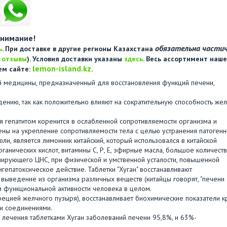
нимание!
обязательна части
ь
. При доставке в другие регионы Казахстана
е
отзывы
). Условия доставки указаны
здесь
. Весь ассортимент наше
lemon-island.kz
ем сайте:
.
й медицины, предназначенный для восстановления функций печени,
ждению, так как положительно влияют на сократительную способность же
я гепатитом коренится в ослабленной сопротивляемости организма и
ны на укрепление сопротивляемости тела с целью устранения патоген
и, является лимонник китайский, который использовался в китайской
нических кислот, витамины С, Р, Е, эфирные масла, большое количест
улирующего ЦНС, при физической и умственной усталости, повышенной
игепатоксическое действие. Таблетки "Хуган" восстанавливают
выведение из организма различных веществ (китайцы говорят, "печени
и функциональной активности человека в целом.
цией желчного пузыря), восстанавливает биохимические показатели к
ми соединениями.
лечения таблетками Хуган заболеваний печени 95,8%, и 63%-