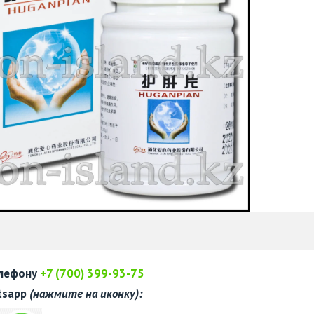
елефону
+7 (700) 399-93-75
tsapp
(нажмите на иконку):