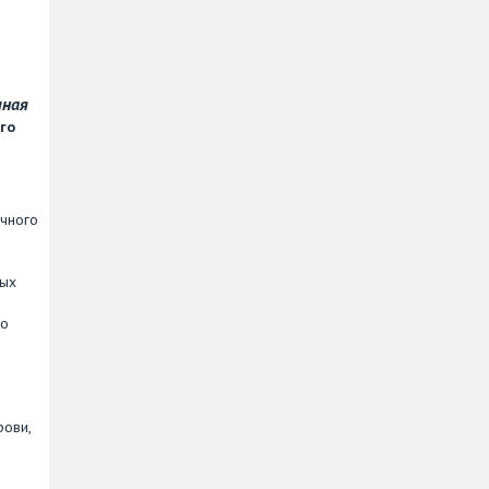
чная
го
лчного
ных
во
рови,