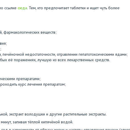
по ссылке
сюда
. Тем, кто предпочитает таблетки и ищет чуть более
ий, фармакологических веществ;
вия;
;
и, печёночной недостаточности, отравлении гепатотоксическими ядами;
бых её поражениях, лучшую из всех лекарственных средств.
ическими препаратами;
проходить курс лечения препаратом;
ной, экстракт володушки и другие растительные экстракты.
 минут, запивая тёплой кипячёной водой.
год в зависимости от образа жизни и частоты отравления печени (алког