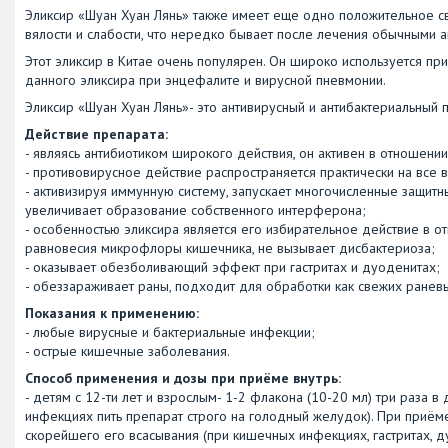
Эликсир «Шуан Хуан Лянь» также имеет еще одно положительное с
вялости и слабости, что нередко бывает после лечения обычными а
Этот эликсир в Китае очень популярен. Он широко используется пр
данного эликсира при энцефалите и вирусной пневмонии.
Эликсир «Шуан Хуан Лянь»- это антивирусный и антибактериальный 
Действие препарата:
- являясь антибиотиком широкого действия, он активен в отношен
- противовирусное действие распространяется практически на все 
- активизируя иммунную систему, запускает многочисленные защитн
увеличивает образование собственного интерферона;
- особенностью эликсира является его избирательное действие в 
равновесия микрофлоры кишечника, не вызывает дисбактериоза;
- оказывает обезболивающий эффект при гастритах и дуоденитах;
- обеззараживает раны, подходит для обработки как свежих раневы
Показания к применению:
- любые вирусные и бактериальные инфекции;
- острые кишечные заболевания.
Способ применения и дозы при приёме внутрь:
- детям с 12-ти лет и взрослым- 1-2 флакона (10-20 мл) три раза 
инфекциях пить препарат строго на голодный желудок). При приём
скорейшего его всасывания (при кишечных инфекциях, гастритах, д