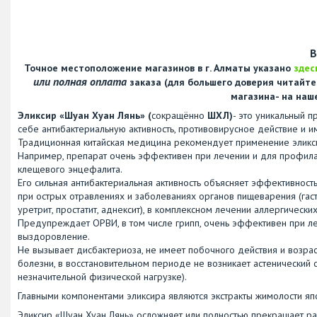
В
Точное местоположение магазинов в г. Алматы указано
здес
или полная оплата
заказа (для большего доверия читайт
магазина- на наш
Эликсир «Шуан Хуан Лянь» (
сокращённо
ШХЛ)
- это уникальный 
себе антибактериальную активность, противовирусное действие и
Традиционная китайская медицина рекомендует применение эликси
Например, препарат очень эффективен при лечении и для профилакти
клещевого энцефалита.
Его сильная антибактериальная активность объясняет эффективность
при острых отравлениях и заболеваниях органов пищеварения (гастр
уретрит, простатит, аднексит), в комплексном лечении аллергически
Предупреждает ОРВИ, в том числе грипп, очень эффективен при леч
выздоровление.
Не вызывает дисбактериоза, не имеет побочного действия и возрас
болезни, в восстановительном периоде не возникает астенический 
незначительной физической нагрузке).
Главными компонентами эликсира являются экстракты жимолости я
Эликсир «Шуан Хуан Лянь» осложняет или полностью прекращает раз