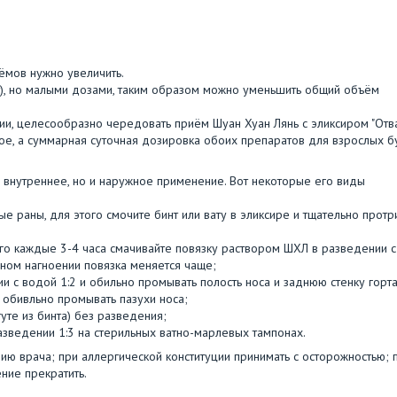
иёмов нужно увеличить.
), но малыми дозами, таким образом можно уменьшить общий объём
и, целесообразно чередовать приём Шуан Хуан Лянь с эликсиром "Отв
вое, а суммарная суточная дозировка обоих препаратов для взрослых б
о внутреннее, но и наружное применение. Вот некоторые его виды
е раны, для этого смочите бинт или вату в эликсире и тщательно протр
ого каждые 3-4 часа смачивайте повязку раствором ШХЛ в разведении с
льном нагноении повязка меняется чаще;
и с водой 1:2 и обильно промывать полость носа и заднюю стенку горта
и обивльно промывать пазухи носа;
уте из бинта) без разведения;
азведении 1:3 на стерильных ватно-марлевых тампонах.
ю врача; при аллергической конституции принимать с осторожностью; 
ние прекратить.