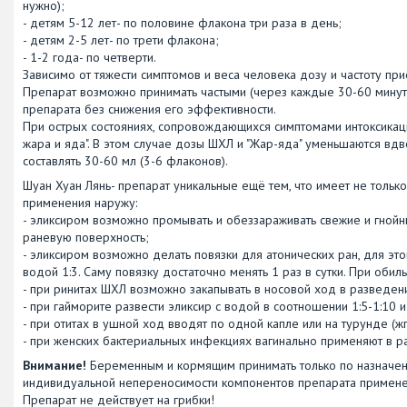
нужно);
- детям 5-12 лет- по половине флакона три раза в день;
- детям 2-5 лет- по трети флакона;
- 1-2 года- по четверти.
Зависимо от тяжести симптомов и веса человека дозу и частоту пр
Препарат возможно принимать частыми (через каждые 30-60 минут
препарата без снижения его эффективности.
При острых состояниях, сопровождающихся симптомами интоксикаци
жара и яда". В этом случае дозы ШХЛ и "Жар-яда" уменьшаются вд
составлять 30-60 мл (3-6 флаконов).
Шуан Хуан Лянь- препарат уникальные ещё тем, что имеет не тольк
применения наружу:
- эликсиром возможно промывать и обеззараживать свежие и гнойны
раневую поверхность;
- эликсиром возможно делать повязки для атонических ран, для эт
водой 1:3. Саму повязку достаточно менять 1 раз в сутки. При оби
- при ринитах ШХЛ возможно закапывать в носовой ход в разведени
- при гайморите развести эликсир с водой в соотношении 1:5-1:10 
- при отитах в ушной ход вводят по одной капле или на турунде (жг
- при женских бактериальных инфекциях вагинально применяют в р
Внимание!
Беременным и кормящим принимать только по назначени
индивидуальной непереносимости компонентов препарата примене
Препарат не действует на грибки!