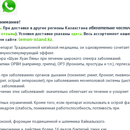
нимание!
обязательна части
ь
. При доставке в другие регионы Казахстана
е
отзывы
). Условия доставки указаны
здесь
. Весь ассортимент наше
lemon-island.kz
ем сайте:
.
препарат Традиционной китайской медицины, он одновременно сочетает
 иммуностимулирующий эффект.
ра «Шуан Хуан Лянь» при лечении широкого спектра заболеваний.
ки ОРВИ (например, гриппа), ОРЗ (бронхиты, простуды и т.п.), герпеса
 при заболеваниях органов дыхания (тонзиллит, ринит, бронхит, пневмон
ит, острый энтероколит), при заболеваниях мочеполовой системы (цист
х заболеваний.
ении этих заболеваний- значительно облегчает их течение и ускоряет
тных ограничений. Кроме того, если препарат использовать в острой фа
синдром (слабость, пониженная работоспособность, потливость при
понской, форзиции подвешенной и шлемника байкальского.
множение и действие более 16 видов бактерий, таких как: