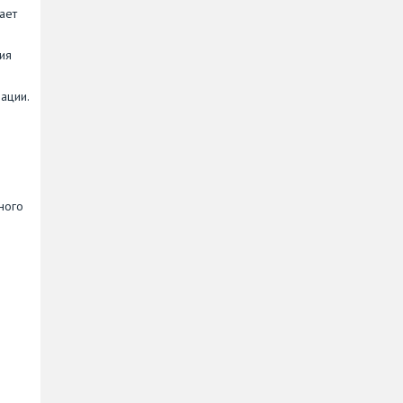
ает
ия
ации.
ного