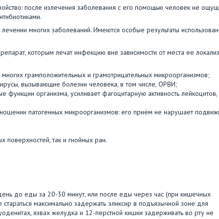
войство: после излечения заболевания с его помощью человек не ощущ
нтибиотиками.
и лечении многих заболеваний. Имеются особые результаты использован
препарат, которым лечат инфекцию вне зависимости от места ее локализ
ии многих грамположительных и грамотрицательных микроорганизмов;
вирусы, вызывающие болезни человека, в том числе, ОРВИ;
ые функции организма, усиливает фагоцитарную активность лейкоцитов,
отношении патогенных микроорганизмов: его приём не нарушает подвиж
х поверхностей, так и гнойных ран.
в день до еды за 20-30 минут, или после еды через час (при кишечных
е стараться максимально задержать эликсир в подъязычной зоне для
уоденитах, язвах желудка и 12-перстной кишки задерживать во рту не