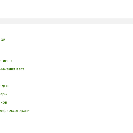
ров
игиены
нижения веса
едства
вары
енов
орефлексотерапия