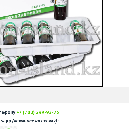
елефону
+7 (700) 399-93-75
tsapp
(нажмите на иконку):