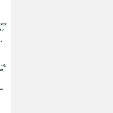
чная
го
 в
,
ия),
ит,
зе