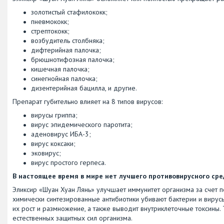
золотистый стафилококк;
пневмококк;
стрептококк;
возбудитель столбняка;
дифтерийная палочка;
брюшнотифозная палочка;
кишечная палочка;
синегнойная палочка;
дизентерийная бацилла, и другие.
Препарат губительно влияет на 8 типов вирусов:
вирусы гриппа;
вирус эпидемического паротита;
аденовирус ИБА-3;
вирус коксаки;
эковирус;
вирус простого герпеса.
В настоящее время в мире нет лучшего противовирусного сред
Эликсир «Шуан Хуан Лянь» улучшает иммунитет организма за счет
химически синтезированные антибиотики убивают бактерии и вирусы
их рост и размножение, а также выводит внутриклеточные токсины.
естественных защитных сил организма.