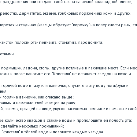
то раздражения они создают слой так называемой коллоидной плёнки,
прелостях, дерматитах, экземе, грибковых поражениях кожи и других;
резах и ссадинах (квасцы образуют "корочку" на поверхности раны, эт
истой полости рта- гингивита, стоматита, пародонтита;
отными.
е подмышки, ладони, стопы, другие потливые и пахнущие места. Если мес
оды и после наносите его. "Кристалл" не оставляет следов на коже и
 горячей воде в тазу или ванночке, опустите в эту воду ноги/руки и
ния;
и горячие ванночки, как описано выше;
травмы и намажьте слой квасцов на рану;
ий, экземы, прыщей на лице, укусов насекомых- смочите и намажьте слой
ое количество квасцов в стакане воды и прополощите ей полость рта;
и сделайте несколько промываний;
е "кристалл" в тёплой воде и полощите каждые час-два.