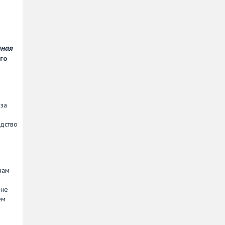
чная
го
-за
едство
вам
 не
ем