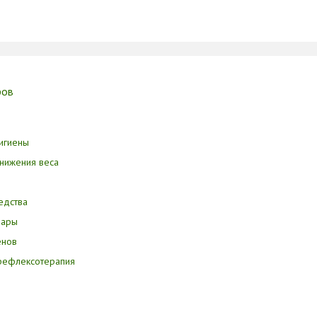
ров
игиены
нижения веса
едства
вары
енов
орефлексотерапия