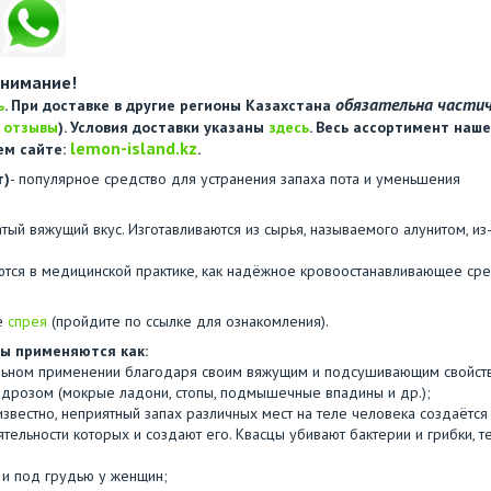
нимание!
обязательна части
ь
. При доставке в другие регионы Казахстана
е
отзывы
). Условия доставки указаны
здесь
. Весь ассортимент наше
lemon-island.kz
ем сайте:
.
т)
- популярное средство для устранения запаха пота и уменьшения
ватый вяжущий вкус. Изготавливаются из сырья, называемого алунитом, из
яются в медицинской практике, как надёжное кровоостанавливающее ср
е
спрея
(пройдите по ссылке для ознакомления).
ы применяются как:
ельном применении благодаря своим вяжущим и подсушивающим свойст
идрозом (мокрые ладони, стопы, подмышечные впадины и др.);
известно, неприятный запах различных мест на теле человека создаётся
тельности которых и создают его. Квасцы убивают бактерии и грибки, т
х и под грудью у женщин;