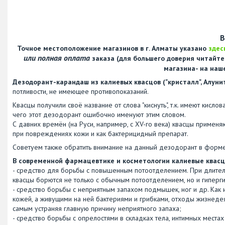
В
Точное местоположение магазинов в г. Алматы указано
здес
или полная оплата
заказа (для большего доверия читайт
магазина- на наш
Дезодорант-карандаш из калиевых квасцов ("кристалл", Алуни
потливости, не имеющее противопоказаний.
Квасцы получили своё название от слова "киснуть", т.к. имеют кисло
чего этот дезодорант ошибочно именуют этим словом.
С давних времён (на Руси, например, с XV-го века) квасцы примен
при повреждениях кожи и как бактерицидный препарат.
Советуем также обратить внимание на данный дезодорант в форм
В современной фармацевтике и косметологии калиевые квасц
- средство для борьбы с повышенным потоотделением. При длит
квасцы борются не только с обычным потоотделением, но и гиперг
- средство борьбы с неприятным запахом подмышек, ног и др. Как 
кожей, а живущими на ней бактериями и грибками, отходы жизнедея
самым устраняя главную причину неприятного запаха;
- средство борьбы с опрелостями в складках тела, интимных места