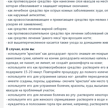
- как противозудное средство- при нанесении слоя квасцов на мес
которая обволакивает и защищает нервные окончания;
- как лечебное средство при острых кожных заболеваниях: зуде, о
- как наружный антисептик;
- как кровоостанавливающее и прижигающее средство при мелких по
ускоряя её заживление);
- как средство лечения жирной себореи;
- как противовоспалительное средство при лечении заболеваний слиз
- как средство лечения "дикого мяса" при вросшем ногте;
- всё вышеперечисленное касается также ухода за домашними жив
В случае, если вы:
- используете "кристалл" как дезодорант- просто смажьте им мокры
нанесения сухие, капните на кончик дезодоранта несколько капель в
одежде, не пахнет, не липнет, не создаёт дискомфорта на коже;
- используете его как противогрибковое средство- растворите его в
подержите 15-20 минут. Повторяйте процедуру до полного излече
- используете его для устранения запаха ног- делайте периодическ
- имеете ссадины, порезы, царапины- смочите "кристалл" или место 
- используете его для устранения болячек, красноты, зуда, высыпан
квасцов на проблемный участок;
- используете его для лечения болячек во рту- растворите некотор
- используете его для женского спринцевания- растворите в воде 
- нуждаетесь в полоскании горла при ангине, например, растворяет