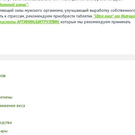
Золотой олень"
;
пляющий силы мужского организма, улучшающий выработку собственног
сть к стрессам, рекомендуем приобрести таблетки
"Ultra men" от Nutraxi
кислоты АРГИНИН/ЦИТРУЛЛИН
, которые мы рекомендуем принимать
ров
игиены
нижения веса
едства
вары