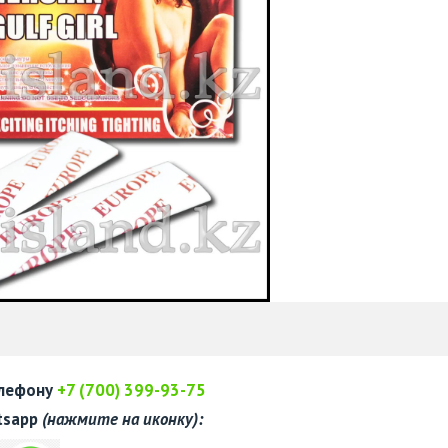
елефону
+7 (700) 399-93-75
tsapp
(нажмите на иконку):