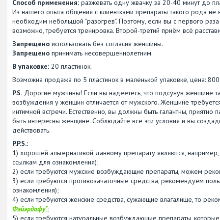
Способ применения:
разжевать одну жвачку за 20-40 минут до пл
Из нашего опыта общения с клиентками препараты такого рода не вс
необходим небольшой "разогрев". Поэтому, если вы с первого раза 
возможно, требуется тренировка. Второй-третий приём всё расстави
Запрещено
использовать без согласия женщины.
Запрещено
принимать несовершеннолетним.
В упаковке:
20 пластинок.
Возможна продажа по 5 пластинок в маленькой упаковке, цена: 800 
P.S.
Дорогие мужчины! Если вы надеетесь, что подсунув женщине та
возбуждения у женщин отличается от мужского. Женщине требуется
интимной встречи. Естественно, вы должны быть галантны, приятно п
быть интересны женщине. Соблюдайте все эти условия и вы создади
действовать.
P.P.S.:
1) хорошей альтернативой данному препарату являются, например
ссылкам для ознакомления);
2) если требуются мужские возбуждающие препараты, можем реко
3) если требуются противозачаточные средства, рекомендуем пол
ознакомления);
4) если требуются женские средства, сужающие влагалище, то рек
Фэйэрдофу"
;
5) если требуются натуральные возбуждающие препараты, которые 