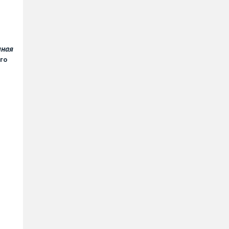
чная
го