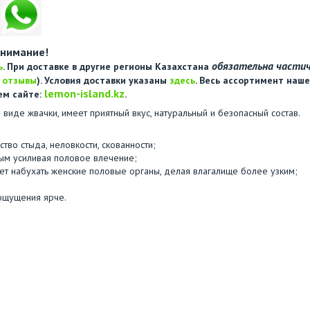
нимание!
обязательна части
ь
. При доставке в другие регионы Казахстана
е
отзывы
). Условия доставки указаны
здесь
. Весь ассортимент наше
lemon-island.kz
ем сайте:
.
 виде жвачки, имеет приятный вкус, натуральный и безопасный состав.
ство стыда, неловкости, скованности;
мым усиливая половое влечение;
ляет набухать женские половые органы, делая влагалище более узким;
 ощущения ярче.