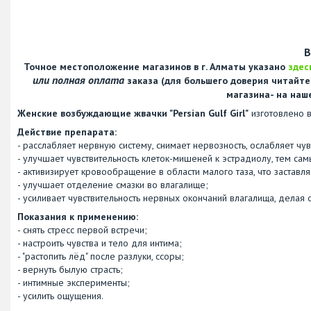
В
Точное местоположение магазинов в г. Алматы указано
здес
или полная оплата
заказа (для большего доверия читайт
магазина- на наш
Женские возбуждающие жвачки "Persian Gulf Girl"
изготовлено в
Действие препарата:
- расслабляет нервную систему, снимает нервозность, ослабляет чув
- улучшает чувствительность клеток-мишеней к эстрадиолу, тем са
- активизирует кровообращение в области малого таза, что застав
- улучшает отделение смазки во влагалище;
- усиливает чувствительность нервных окончаний влагалища, делая
Показания к применению:
- снять стресс первой встречи;
- настроить чувства и тело для интима;
- "растопить лёд" после разлуки, ссоры;
- вернуть былую страсть;
- интимные эксперименты;
- усилить ощущения.