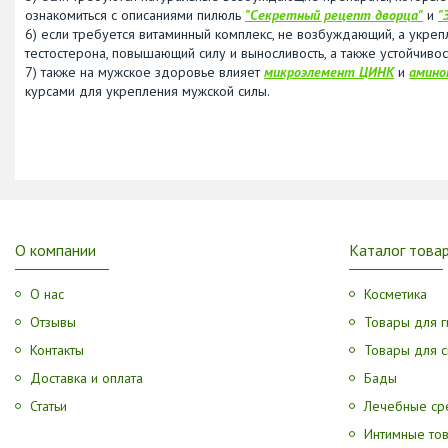
ознакомиться с описаниями пилюль
"Секретный рецепт дворца"
и
"
6) если требуется витаминный комплекс, не возбуждающий, а укре
тестостерона, повышающий силу и выносливость, а также устойчиво
7) также на мужское здоровье влияет
микроэлемент ЦИНК
и
амино
курсами для укрепления мужской силы.
О компании
Каталог това
О нас
Косметика
Отзывы
Товары для г
Контакты
Товары для с
Доставка и оплата
Бады
Статьи
Лечебные ср
Интимные то