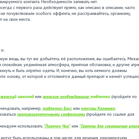
анируемого контакта. Необходимости запивать нет.
егда с первого раза действуют прямо, как описано в описании, часто
не почувствовали особого эффекта, не расстраивайтесь, организму,
т на свои места.
тг.
кую вещь, вы тут же добьётесь её расположения, вы ошибаетесь. Меха
 спокойная, уединённая атмосфера, приятная обстановка, и другие атр
ахнуть и быть опрятно одеты. И, конечно, вы хоть немного должны
те основу, от которой и оттолкнётся данный препарат и начнёт успешн
,
женски
й шоколад
или
женские возбуждающие
таблетки
(пройдите по
мендовать, например,
таблетки Босс
или
капсулы Казанова
;
ьзоваться
противозачаточными салфетками
(пройдите по ссылке для
омендуем использовать
"Палочку Чка"
или
"Гранулы для сокращения влаг
могут быть использованы в том числе для лечения, рекомендуем