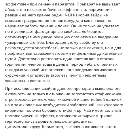
эффективен при лечении паразитов. Препарат не вызывает
абсолютно никаких побочных эффектов, аллергические
реакции на него крайне редки. Чай из корня вайды не
вызывает раздражения стенок желудка и кишечника, не
нарушает работы печени и почек. Он не только не угнетает,
но и усиливает фагоцитарные свойства лейкоцитов,
оптимизирует иммунную реакцию организма на внедрение
чужеродных агентов. Благодаря этому свойству его
рекомендуется употреблять не только для лечения, но и для
профилактики заражения любыми инфекциями дыхательных
путей. Достаточно растворить один пакетик чая в стакане
горячей кипячёной воды в день в период неблагоприятных
погодных условий или агрессивного эпидемиологического
окружения и опасность заболеть чем-то неприятным
значительно снижается.
При исследовании свойств данного препарата выявлена его
активность не только в отношении золотистого стафилококка,
стрептококка, диплококков, кишечной и синегнойной палочек,
но и таких опасных возбудителей заболеваний, как холерного
вибриона, палочки брюшного тифа и др. Чай имеет сильный
противовирусный эффект, противостоит вирусам гриппа,
герпеса/опоясывающего лишая, энцефалита,
цитомегаловирусу. Кроме того, выявлена активность этого