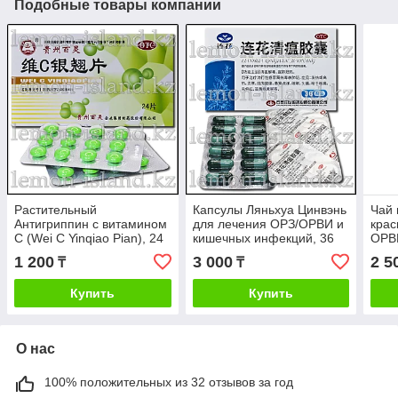
Подобные товары компании
Растительный
Капсулы Ляньхуа Цинвэнь
Чай 
Антигриппин с витамином
для лечения ОРЗ/ОРВИ и
крас
С (Wei C Yinqiao Pian), 24
кишечных инфекций, 36
ОРВ
табл.
капс.
инфе
1 200
3 000
2 5
₸
₸
Купить
Купить
О нас
100% положительных из 32 отзывов за год