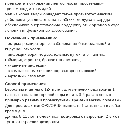
препарата в отношении лептоспироза, простейших-
трихомонад и хламидий.
Чай из корня вайды обладает также противотоксическим
действием, усиливает каналы лёгких, желудка и сердца,
обеспечивая энергетическую поддержку этих органов в ходе
лечения инфекционных заболеваний.
Показания к применению:
- острые респираторные заболевания бактериальной и
вирусной этиологии;
- инфекции верхних дыхательных путей, в т.ч. ангина,
гайморит, фронтит, бронхит, пневмония;
- кишечные инфекции;
- в комплексном лечении паразитарных инвазий;
- афтозный стоматит.
Способ применения.
Взрослым и детям с 12-ти лет: для лечения- растворить 1
пакетик в стакане горячей воды и пить 3-4 раза в день с
примерно равными промежутками времени между приёмами.
Для профилактики ОРЗ/ОРВИ выпивать 1 стакан чая в любое
время дня.
Детям: 5-11 лет- половинная дозировка от взрослой; 2-5 лет-
треть от взрослой дозировки.