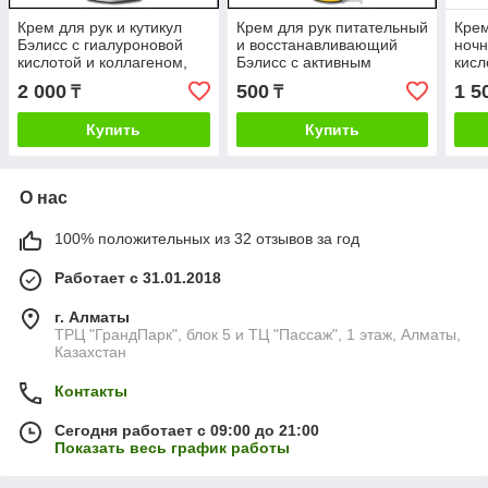
Крем для рук и кутикул
Крем для рук питательный
Крем
Бэлисс с гиалуроновой
и восстанавливающий
ночн
кислотой и коллагеном,
Бэлисс с активным
кисл
500 мл
золотом.
улит
2 000
500
1 5
₸
₸
Купить
Купить
О нас
100% положительных из 32 отзывов за год
Работает с 31.01.2018
г. Алматы
ТРЦ "ГрандПарк", блок 5 и ТЦ "Пассаж", 1 этаж, Алматы,
Казахстан
Контакты
Сегодня работает с 09:00 до 21:00
Показать весь график работы