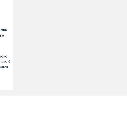
чная
го
боко
ние. В
вится