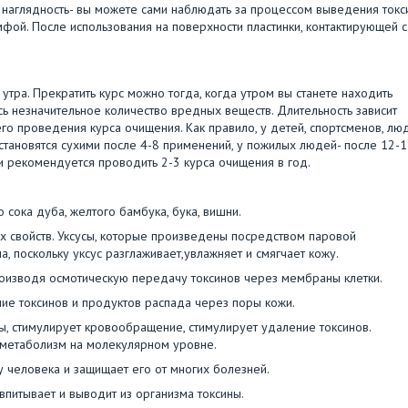
 наглядность- вы можете сами наблюдать за процессом выведения токс
фой. После использования на поверхности пластинки, контактирующей с
ра. Прекратить курс можно тогда, когда утром вы станете находить
ось незначительное количество вредных веществ. Длительность зависит
го проведения курса очищения. Как правило, у детей, спортсменов, лю
тановятся сухими после 4-8 применений, у пожилых людей- после 12-
и рекомендуется проводить 2-3 курса очищения в год.
сока дуба, желтого бамбука, бука, вишни.
ых свойств. Уксусы, которые произведены посредством паровой
а, поскольку уксус разглаживает,увлажняет и смягчает кожу.
оизводя осмотическую передачу токсинов через мембраны клетки.
ие токсинов и продуктов распада через поры кожи.
, стимулирует кровообращение, стимулирует удаление токсинов.
 метаболизм на молекулярном уровне.
 человека и защищает его от многих болезней.
питывает и выводит из организма токсины.