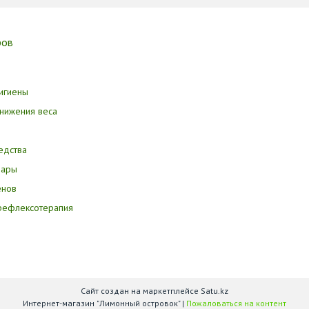
ров
игиены
нижения веса
едства
вары
енов
орефлексотерапия
Сайт создан на маркетплейсе
Satu.kz
Интернет-магазин "Лимонный островок" |
Пожаловаться на контент