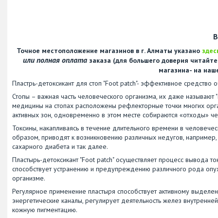
В
Точное местоположение магазинов в г. Алматы указано
здес
или полная оплата
заказа (для большего доверия читайт
магазина- на наш
Пластрь-детоксикант для стоп "Foot patch"- эффективное средство о
Стопы – важная часть человеческого организма, их даже называют 
медицины на стопах расположены рефлекторные точки многих орга
активных зон, одновременно в этом месте собираются «отходы» че
Токсины, накапливаясь в течение длительного времени в человече
образом, приводят к возникновению различных недугов, например, 
сахарного диабета и так далее.
Пластырь-детоксикант "Foot patch" осуществляет процесс вывода т
способствует устранению и предупреждению различного рода опухо
организме.
Регулярное применение пластыря способствует активному выделен
энергетические каналы, регулирует деятельность желез внутренней
кожную пигментацию.