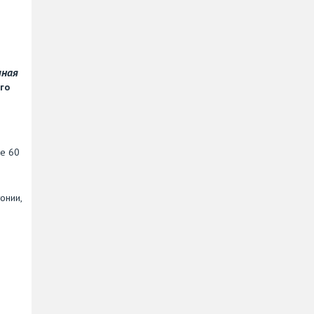
чная
го
ее 60
онии,