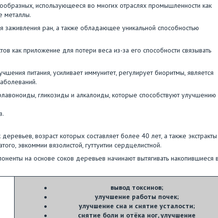
оообразных, использующееся во многих отраслях промышленности как
е металлы.
я заживления ран, а также обладающее уникальной способностью
ов как приложение для потери веса из-за его способности связывать
чшения питания, усиливает иммунитет, регулирует биоритмы, является
аболеваний.
флавоноиды, гликозиды и алкалоиды, которые способствуют улучшению
в.
деревьев, возраст которых составляет более 40 лет, а также экстракты
атого, эвкоммии вязолистой, гуттуитии сердцелистной.
мпоненты на основе соков деревьев начинают вытягивать накопившиеся 
вывод токсинов;
улучшение работы почек;
улучшение сна и снятие усталости;
снятие боли и отёка ног, улучшение