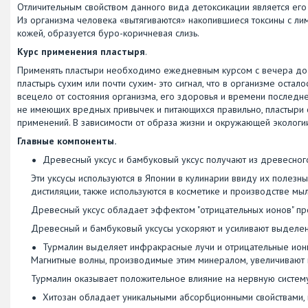
Отличительным свойством данного вида детоксикации является его
Из организма человека «вытягиваются» накопившиеся токсины c лим
кожей, образуется буро-коричневая слизь.
Курс применения пластыря
.
Применять пластыри необходимо ежедневным курсом с вечера до ут
пластырь сухим или почти сухим- это сигнал, что в организме остал
всецело от состояния организма, его здоровья и времени последне
не имеющих вредных привычек и питающихся правильно, пластыри с
применений. В зависимости от образа жизни и окружающей экологи
Главные компоненты.
Древесный уксус и бамбуковый уксус получают из древесного 
Эти уксусы используются в Японии в кулинарии ввиду их полезн
дистиляции, также используются в косметике и производстве мыл
Древесный уксус обладает эффектом "отрицательных ионов" пр
Древесный и бамбуковый уксусы ускоряют и усиливают выделен
Турмалин выделяет инфракрасные лучи и отрицательные ионы
Магнитные волны, производимые этим минералом, увеличивают
Турмалин оказывает положительное влияние на нервную систему
Хитозан обладает уникальными абсорбционными свойствами, в