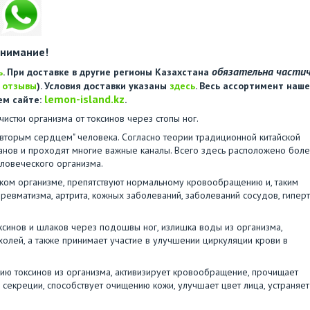
нимание!
обязательна части
ь
. При доставке в другие регионы Казахстана
е
отзывы
). Условия доставки указаны
здесь
. Весь ассортимент наше
lemon-island.kz
ем сайте:
.
чистки организма от токсинов через стопы ног.
"вторым сердцем" человека. Согласно теории традиционной китайской
нов и проходят многие важные каналы. Всего здесь расположено бол
ловеческого организма.
ском организме, препятствуют нормальному кровообращению и, таким
ревматизма, артрита, кожных заболеваний, заболеваний сосудов, гиперт
оксинов и шлаков через подошвы ног, излишка воды из организма,
лей, а также принимает участие в улучшении циркуляции крови в
ию токсинов из организма, активизирует кровообращение, прочищает
 секреции, способствует очищению кожи, улучшает цвет лица, устраняет