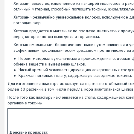
Хитозан- вещество, извлеченное из панцирей моллюсков и рак
отличный материал, способный поглощать токсины, жиры, тяжелы
Хитозан- чрезвычайно универсальное волокно, используемое дл
поглощать жир.
Хитозан продается в магазинах по продаже диетических продукт
жиры, которые потом выводятся из организма.
Хитозан омолаживает биологические ткани путем очищения и улу
эффективным профилактическим средством против множества з
Перлит материал вулканического происхождения, содержит 
обмена веществ и выведению шлаков.
Чистый кремний усиливает циркуляцию лекарственных средст
Крахмал поглощает влагу, содержащую выводимые токсины.
Для изготовления пластыря используется тщательно отобранный сок 
более 30 растений, в том числе перилла, кора акантопанакса шипов
После того как пластырь наклеивается на стопы, содержащиеся ко
организме токсины.
Действие препарата: