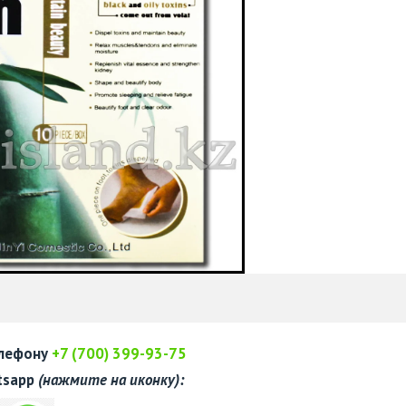
елефону
+7 (700) 399-93-75
tsapp
(нажмите на иконку):