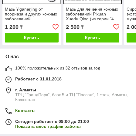
Мазь Yiganerjing от
Мазь для лечения кожных
Сиро
псориаза и других кожных
заболеваний Pixuan
экст
заболеваний
Xuedu Qing (из серии "4
муш
баночки")
1 200
2 500
2 0
₸
₸
Купить
Купить
О нас
100% положительных из 32 отзывов за год
Работает с 31.01.2018
г. Алматы
ТРЦ "ГрандПарк", блок 5 и ТЦ "Пассаж", 1 этаж, Алматы,
Казахстан
Контакты
Сегодня работает с 09:00 до 21:00
Показать весь график работы