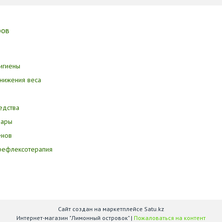
ров
игиены
нижения веса
едства
вары
енов
орефлексотерапия
Сайт создан на маркетплейсе
Satu.kz
Интернет-магазин "Лимонный островок" |
Пожаловаться на контент