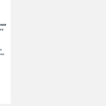
чная
го
ля
нки