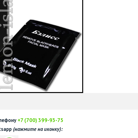
елефону
+7 (700) 399-93-75
tsapp
(нажмите на иконку):