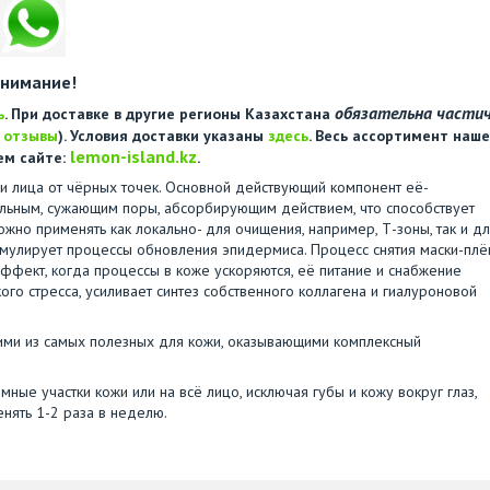
нимание!
обязательна части
ь
. При доставке в другие регионы Казахстана
е
отзывы
). Условия доставки указаны
здесь
. Весь ассортимент наше
lemon-island.kz
ем сайте:
.
жи лица от чёрных точек. Основной действующий компонент её-
альным, сужающим поры, абсорбирующим действием, что способствует
о применять как локально- для очищения, например, Т-зоны, так и д
тимулирует процессы обновления эпидермиса. Процесс снятия маски-плё
ффект, когда процессы в коже ускоряются, её питание и снабжение
ого стресса, усиливает синтез собственного коллагена и гиалуроновой
ими из самых полезных для кожи, оказывающими комплексный
ные участки кожи или на всё лицо, исключая губы и кожу вокруг глаз,
енять 1-2 раза в неделю.