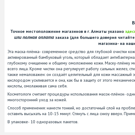
В
Точное местоположение магазинов в г. Алматы указано
здес
или полная оплата
заказа (для большего доверия читайт
магазина- на наш
Эта маска-плёнка- современное средство для глубокой очистки ко
активированный бамбуковый уголь, который обладает антибактери
глубокому очищению и общему омоложению кожи. Маску-плёнку можн
всего лица. Кроме чистки она регулирует работу сальных желез, с
также немаловажен: он создаёт целительный для кожи массажный э
кислородом усиливается и она, как бы в защиту от этого механическ
кислоты, омолаживая сама себя.
Косметологи считают процедуры использования масок-плёнок- одн
многосторонний уход за кожей.
Способ применения: нанести тонкий, но достаточный слой на проблем
оставить высыхать на 10-15 минут. Стянуть с лица снизу вверх. Прим
В упаковке- 10 одноразовых пакетов.