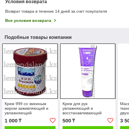
Условия возврата
Возврат товара в течение 14 дней за счет покупателя
Все условия возврата
Подобные товары компании
Крем 999 со змеиным
Крем для рук
Маск
жиром заживляющий и
увлажняющий и
ткан
увлажняющий
восстанавливающий
двух
Бэлисс с гиалуроновой
бото
1 000
500
3 5
₸
₸
кислотой и эстрактом
улитки.