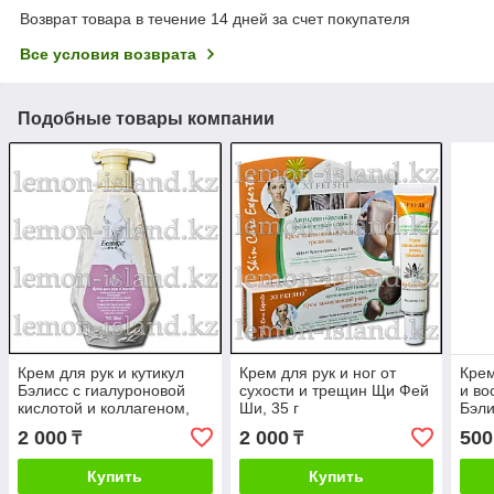
Возврат товара в течение 14 дней за счет покупателя
Все условия возврата
Подобные товары компании
Крем для рук и кутикул
Крем для рук и ног от
Крем
Бэлисс с гиалуроновой
сухости и трещин Щи Фей
и в
кислотой и коллагеном,
Ши, 35 г
Бэли
500 мл
золо
2 000
2 000
500
₸
₸
Купить
Купить