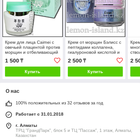
Крем для лица Caimei с
Крем от морщин Бэлисс с
Крем
овечьей плацентой против
пептидами коллагена,
мно
морщин и отбеливающий
гиалуроновой кислотой и
ство
глицерином
экст
1 500
2 500
2 5
₸
₸
бифи
ало
Купить
Купить
О нас
100% положительных из 32 отзывов за год
Работает с 31.01.2018
г. Алматы
ТРЦ "ГрандПарк", блок 5 и ТЦ "Пассаж", 1 этаж, Алматы,
Казахстан