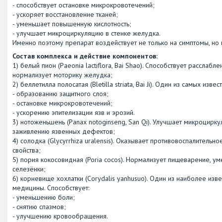
- способствует остановке микрокровотечений;
- ускоряет восстановление тканей;
- уменьшает повышенную кислотность;
- улучшает микроциркуляцию в стенке желудка.
Именно поэтому препарат воздействует не только на симптомы, но 
Состав комплекса и действие компонентов:
1) белый пион (Paeonia lactiflora, Bai Shao). Способствует рассла
нормализует моторику желудка;
2) беллетилла полосатая (Bletilla striata, Bai Ji). Один из самых и
- образованию защитного слоя;
- остановке микрокровотечений;
- ускорению эпителизации язв и эрозий.
3) нотоженьшень (Panax notoginseng, San Qi). Улучшает микроцирк
заживлению язвенных дефектов;
4) солодка (Glycyrrhiza uralensis). Оказывает противовоспалитель
свойства;
5) пория кокосовидная (Poria cocos). Нормализует пищеварение, у
селезёнки;
6) корневище хохлатки (Corydalis yanhusuo). Один из наиболее из
медицины. Способствует:
- уменьшению боли;
- снятию спазмов;
- улучшению кровообращения.