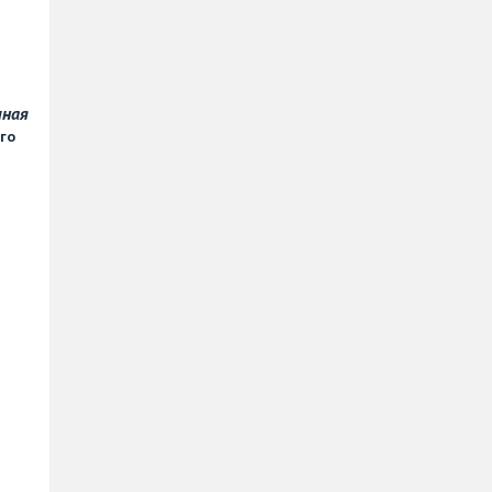
чная
го