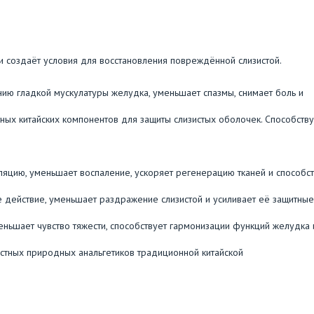
и создаёт условия для восстановления повреждённой слизистой.
блению гладкой мускулатуры желудка, уменьшает спазмы, снимает боль и
звестных китайских компонентов для защиты слизистых оболочек. Способству
уляцию, уменьшает воспаление, ускоряет регенерацию тканей и способс
ное действие, уменьшает раздражение слизистой и усиливает её защитные
меньшает чувство тяжести, способствует гармонизации функций желудка 
вестных природных анальгетиков традиционной китайской