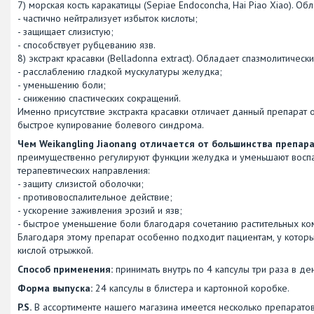
7) морская кость каракатицы (Sepiae Endoconcha, Hai Piao Xiao). 
- частично нейтрализует избыток кислоты;
- защищает слизистую;
- способствует рубцеванию язв.
8) экстракт красавки (Belladonna extract). Обладает спазмолитическ
- расслаблению гладкой мускулатуры желудка;
- уменьшению боли;
- снижению спастических сокращений.
Именно присутствие экстракта красавки отличает данный препарат
быстрое купирование болевого синдрома.
Чем Weikangling Jiaonang отличается от большинства препар
преимущественно регулируют функции желудка и уменьшают воспале
терапевтических направления:
- защиту слизистой оболочки;
- противовоспалительное действие;
- ускорение заживления эрозий и язв;
- быстрое уменьшение боли благодаря сочетанию растительных ком
Благодаря этому препарат особенно подходит пациентам, у котор
кислой отрыжкой.
Способ применения:
принимать внутрь по 4 капсулы три раза в де
Форма выпуска:
24 капсулы в блистера и картонной коробке.
P.S.
В ассортименте нашего магазина имеется несколько препаратов 