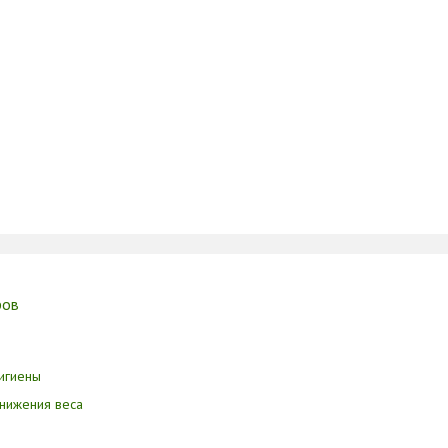
ров
игиены
нижения веса