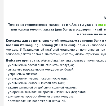
В
Точное местоположение магазинов в г. Алматы указано
здес
или полная оплата
заказа (для большего доверия читайт
магазина- на наш
Комплекс для защиты слизистой желудка, устранения боли и 
болезни Weikangling Jiaonang (Вэй Кан Лин)-
один из наиболее и
желудка. В Традиционной китайской медицине он применяется при с
сопровождаются болью в эпигастрии, изжогой, кислой отрыжкой, ч
Действие препарата.
Weikangling Jiaonang оказывает комплексно
- уменьшению воспаления слизистой желудка;
- снижению выраженности желудочных болей;
- устранению спазмов;
- уменьшению чувства тяжести после еды;
- уменьшению изжоги и кислой отрыжки;
- защите слизистой от действия соляной кислоты;
- ускорению заживления эрозий и язвенных дефектов;
- улучшению кровоснабжения стенки желудка;
- восстановлению повреждённых тканей.