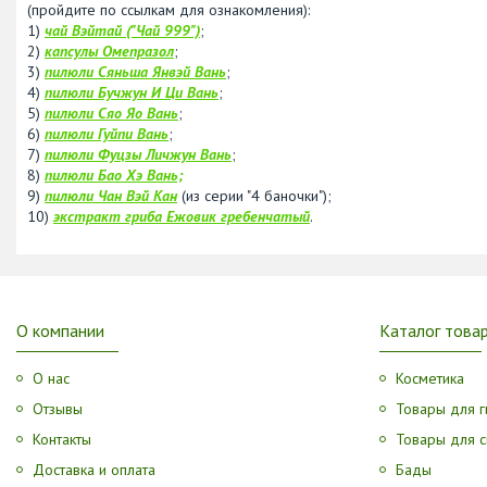
(пройдите по ссылкам для ознакомления):
1)
чай Вэйтай ("Чай 999")
;
2)
капсулы Омепразол
;
3)
пилюли Сяньша Янвэй Вань
;
4)
пилюли Бучжун И Ци Вань
;
5)
пилюли Сяо Яо Вань
;
6)
пилюли Гуйпи Вань
;
7)
пилюли Фуцзы Личжун Вань
;
8)
пилюли Бао Хэ Вань;
9)
пилюли Чан Вэй Кан
(из серии "4 баночки");
10)
экстракт гриба Ежовик гребенчатый
.
О компании
Каталог това
О нас
Косметика
Отзывы
Товары для г
Контакты
Товары для с
Доставка и оплата
Бады