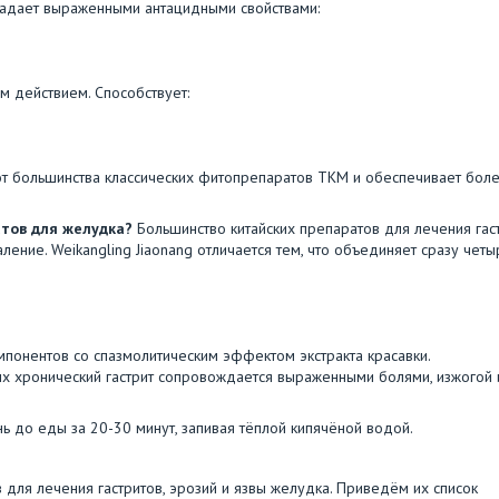
Обладает выраженными антацидными свойствами:
им действием. Способствует:
 от большинства классических фитопрепаратов ТКМ и обеспечивает бол
атов для желудка?
Большинство китайских препаратов для лечения гас
ние. Weikangling Jiaonang отличается тем, что объединяет сразу четы
понентов со спазмолитическим эффектом экстракта красавки.
ых хронический гастрит сопровождается выраженными болями, изжогой 
нь до еды за 20-30 минут, запивая тёплой кипячёной водой.
для лечения гастритов, эрозий и язвы желудка. Приведём их список