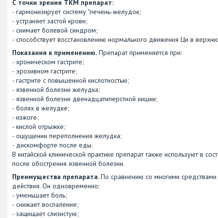
С точки зрения ТКМ препарат:
- гармонизирует систему "печень-желудок;
- устраняет застой крови;
- снимает болевой синдром;
- способствует восстановлению нормального движения Ци в верхни
Показания к применению.
Препарат применяется при:
- хроническом гастрите;
- эрозивном гастрите;
- гастрите с повышенной кислотностью;
- язвенной болезни желудка;
- язвенной болезни двенадцатиперстной кишки;
- болях в желудке;
- изжоге;
- кислой отрыжке;
- ощущении переполнения желудка;
- дискомфорте после еды.
В китайской клинической практике препарат также используют в сос
после обострения язвенной болезни.
Преимущества препарата.
По сравнению со многими средствами 
действия. Он одновременно:
- уменьшает боль;
- снижает воспаление;
- защищает слизистую;