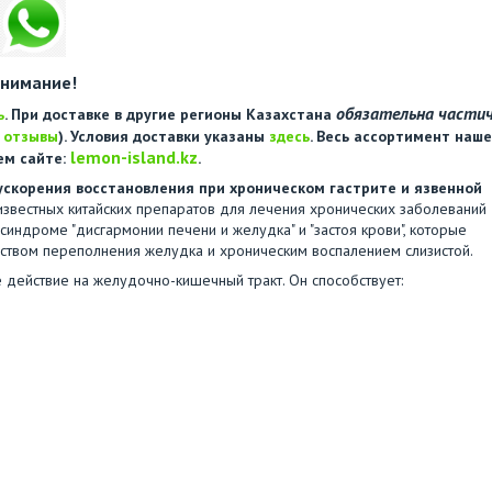
нимание!
обязательна части
ь
. При доставке в другие регионы Казахстана
е
отзывы
). Условия доставки указаны
здесь
. Весь ассортимент наше
lemon-island.kz
ем сайте:
.
ускорения восстановления при хроническом гастрите и язвенной
звестных китайских препаратов для лечения хронических заболеваний
индроме "дисгармонии печени и желудка" и "застоя крови", которые
увством переполнения желудка и хроническим воспалением слизистой.
е действие на желудочно-кишечный тракт. Он способствует: