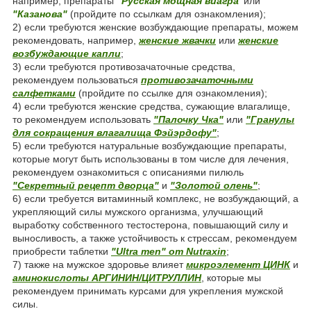
например, препараты
"Русская мощная виагра"
или
"Казанова"
(пройдите по ссылкам для ознакомления);
2) если требуются женские возбуждающие препараты, можем
рекомендовать, например,
женские жвачки
или
женские
возбуждающие капли
;
3) если требуются противозачаточные средства,
рекомендуем пользоваться
противозачаточными
салфетками
(пройдите по ссылке для ознакомления);
4) если требуются женские средства, сужающие влагалище,
то рекомендуем использовать
"Палочку Чка"
или
"Гранулы
для сокращения влагалища Фэйэрдофу"
;
5) если требуются натуральные возбуждающие препараты,
которые могут быть использованы в том числе для лечения,
рекомендуем ознакомиться с описаниями пилюль
"Секретный рецепт дворца"
и
"Золотой олень"
;
6) если требуется витаминный комплекс, не возбуждающий, а
укрепляющий силы мужского организма, улучшающий
выработку собственного тестостерона, повышающий силу и
выносливость, а также устойчивость к стрессам, рекомендуем
приобрести таблетки
"Ultra men" от Nutraxin
;
7) также на мужское здоровье влияет
микроэлемент ЦИНК
и
аминокислоты АРГИНИН/ЦИТРУЛЛИН
, которые мы
рекомендуем принимать курсами для укрепления мужской
силы.