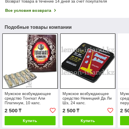
Возврат товара в течение 14 дней за счет покупателя
Все условия возврата
Подобные товары компании
Мужское возбуждающее
Мужское возбуждающее
Муж
средство Тонгкат Али
средство Немецкий Да Ли
сред
Платинум, 10 капс.
Шэ, 24 капс.
перу
2 500
2 500
2 5
₸
₸
Купить
Купить