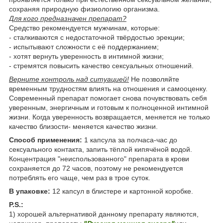
сохраняя природную физиологию организма.
Для кого предназначен препарат?
Средство рекомендуется мужчинам, которые:
- сталкиваются с недостаточной твёрдостью эрекции;
- испытывают сложности с её поддержанием;
- хотят вернуть уверенность в интимной жизни;
- стремятся повысить качество сексуальных отношений.
Верните контроль над ситуацией!
Не позволяйте
временным трудностям влиять на отношения и самооценку.
Современный препарат помогает снова почувствовать себя
уверенным, энергичным и готовым к полноценной интимной
жизни. Когда уверенность возвращается, меняется не только
качество близости- меняется качество жизни.
Способ применения:
1 капсула за полчаса-час до
сексуального контакта, запить тёплой кипячёной водой.
Концентрация "неиспользованного" препарата в крови
сохраняется до 72 часов, поэтому не рекомендуется
потреблять его чаще, чем раз в трое суток.
В упаковке:
12 капсул в блистере и картонной коробке.
P.S.:
1) хорошей альтернативой данному препарату являются,