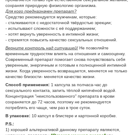
сохраняя природную физиологию организма.
Для кого предназначен препарат?
Средство рекомендуется мужчинам, которые:
- сталкиваются с недостаточной твёрдостью эрекции;
- испытывают сложности с её поддержанием;
- хотят вернуть уверенность в интимной жизни;
- стремятся повысить качество сексуальных отношений.
Верните контроль над ситуацией!
Не позволяйте
временным трудностям влиять на отношения и самооценку.
Современный препарат помогает снова почувствовать себя
уверенным, энергичным и готовым к полноценной интимной
жизни. Когда уверенность возвращается, меняется не только
качество близости- меняется качество жизни.
Способ применения:
1 капсула за полчаса-час до
сексуального контакта, запить тёплой кипячёной водой.
Концентрация "неиспользованного" препарата в крови
сохраняется до 72 часов, поэтому не рекомендуется
потреблять его чаще, чем раз в трое суток.
В упаковке:
10 капсул в блистере и картонной коробке.
P.S.:
1) хорошей альтернативой данному препарату являются,