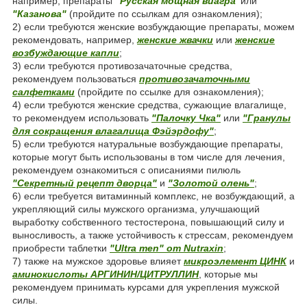
например, препараты
"Русская мощная виагра"
или
"Казанова"
(пройдите по ссылкам для ознакомления);
2) если требуются женские возбуждающие препараты, можем
рекомендовать, например,
женские жвачки
или
женские
возбуждающие капли
;
3) если требуются противозачаточные средства,
рекомендуем пользоваться
противозачаточными
салфетками
(пройдите по ссылке для ознакомления);
4) если требуются женские средства, сужающие влагалище,
то рекомендуем использовать
"Палочку Чка"
или
"Гранулы
для сокращения влагалища Фэйэрдофу"
;
5) если требуются натуральные возбуждающие препараты,
которые могут быть использованы в том числе для лечения,
рекомендуем ознакомиться с описаниями пилюль
"Секретный рецепт дворца"
и
"Золотой олень"
;
6) если требуется витаминный комплекс, не возбуждающий, а
укрепляющий силы мужского организма, улучшающий
выработку собственного тестостерона, повышающий силу и
выносливость, а также устойчивость к стрессам, рекомендуем
приобрести таблетки
"Ultra men" от Nutraxin
;
7) также на мужское здоровье влияет
микроэлемент ЦИНК
и
аминокислоты АРГИНИН/ЦИТРУЛЛИН
, которые мы
рекомендуем принимать курсами для укрепления мужской
силы.