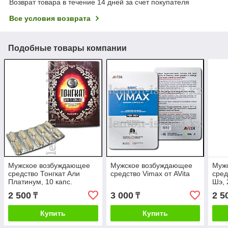
Возврат товара в течение 14 дней за счет покупателя
Все условия возврата
Подобные товары компании
Мужское возбуждающее
Мужское возбуждающее
Муж
средство Тонгкат Али
средство Vimax от AVita
сред
Платинум, 10 капс.
Шэ, 
2 500
3 000
2 5
₸
₸
Купить
Купить