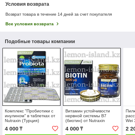
Условия возврата
Возврат товара в течение 14 дней за счет покупателя
Все условия возврата
Подобные товары компании
Комплекс "Пробиотики с
Витамин устойчивости
Пил
инулином" в таблетках от
нервной системы В7
расс
Nutraxin (Турция)
(биотин) от Nutraxin
Wei 
(Турция), 30 таб.
Вэй 
4 000
4 000
2 2
₸
₸