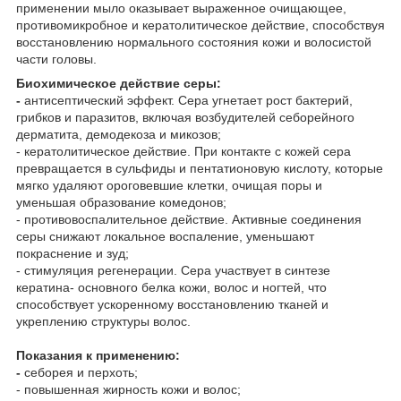
применении мыло оказывает выраженное очищающее,
противомикробное и кератолитическое действие, способствуя
восстановлению нормального состояния кожи и волосистой
части головы.
Биохимическое действие серы:
-
антисептический эффект. Сера угнетает рост бактерий,
грибков и паразитов, включая возбудителей себорейного
дерматита, демодекоза и микозов;
- кератолитическое действие. При контакте с кожей сера
превращается в сульфиды и пентатионовую кислоту, которые
мягко удаляют ороговевшие клетки, очищая поры и
уменьшая образование комедонов;
- противовоспалительное действие. Активные соединения
серы снижают локальное воспаление, уменьшают
покраснение и зуд;
- стимуляция регенерации. Сера участвует в синтезе
кератина- основного белка кожи, волос и ногтей, что
способствует ускоренному восстановлению тканей и
укреплению структуры волос.
Показания к применению:
-
себорея и перхоть;
- повышенная жирность кожи и волос;