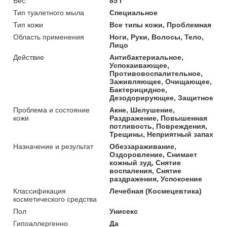
Вес
85 г
Тип туалетного мыла
Специальное
Тип кожи
Все типы кожи, Проблемная
Область применения
Ноги, Руки, Волосы, Тело,
Лицо
Действие
Антибактериальное,
Успокаивающее,
Противовоспалительное,
Заживляющее, Очищающее,
Бактерицидное,
Дезодорирующее, Защитное
Проблема и состояние
Акне, Шелушение,
кожи
Раздражение, Повышенная
потливость, Повреждения,
Трещины, Неприятный запах
Назначение и результат
Обеззараживание,
Оздоровление, Снимает
кожный зуд, Снятие
воспаления, Снятие
раздражения, Успокоение
Классификация
Лечебная (Космецевтика)
косметического средства
Пол
Унисекс
Гипоаллергенно
Да