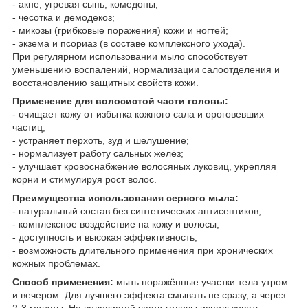
- акне, угревая сыпь, комедоны;
- чесотка и демодекоз;
- микозы (грибковые поражения) кожи и ногтей;
- экзема и псориаз (в составе комплексного ухода).
При регулярном использовании мыло способствует
уменьшению воспалений, нормализации салоотделения и
восстановлению защитных свойств кожи.
Применение для волосистой части головы:
- очищает кожу от избытка кожного сала и ороговевших
частиц;
- устраняет перхоть, зуд и шелушение;
- нормализует работу сальных желёз;
- улучшает кровоснабжение волосяных луковиц, укрепляя
корни и стимулируя рост волос.
Преимущества использования серного мыла:
- натуральный состав без синтетических антисептиков;
- комплексное воздействие на кожу и волосы;
- доступность и высокая эффективность;
- возможность длительного применения при хронических
кожных проблемах.
Способ применения:
мыть поражённые участки тела утром
и вечером. Для лучшего эффекта смывать не сразу, а через
2-3 минуты. На волосистой части головы использовать