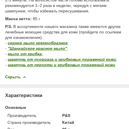
рекомендуется 1–2 раза в неделю, чередуя с мягким
шампунем, чтобы избежать пересушивания.
Масса нетто:
85 г.
P.S.
В ассортименте нашего магазина также имеются другие
лечебные моющие средства для кожи (пройдите по ссылкам
для ознакомления):
-
серное мыло кремообразное
;
-
"Шанхайское красное мыло"
;
-
мыло от грибка
;
-
шампунь от псориаза и грибковых поражений кожи
;
-
шампунь от перхоти и грибковых поражений кожи
.
Скрыть
Характеристики
Основные
Производитель
P&S
Страна производитель
Китай