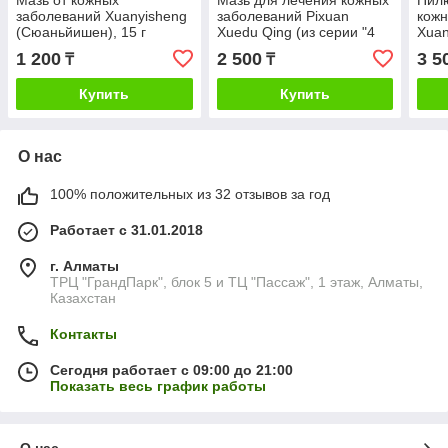
Мазь от кожных
Мазь для лечения кожных
Пил
заболеваний Xuanyisheng
заболеваний Pixuan
кожн
(Сюаньйишен), 15 г
Xuedu Qing (из серии "4
Xuan
баночки")
(Пис
1 200
2 500
3 5
₸
₸
бано
Купить
Купить
О нас
100% положительных из 32 отзывов за год
Работает с 31.01.2018
г. Алматы
ТРЦ "ГрандПарк", блок 5 и ТЦ "Пассаж", 1 этаж, Алматы,
Казахстан
Контакты
Сегодня работает с 09:00 до 21:00
Показать весь график работы