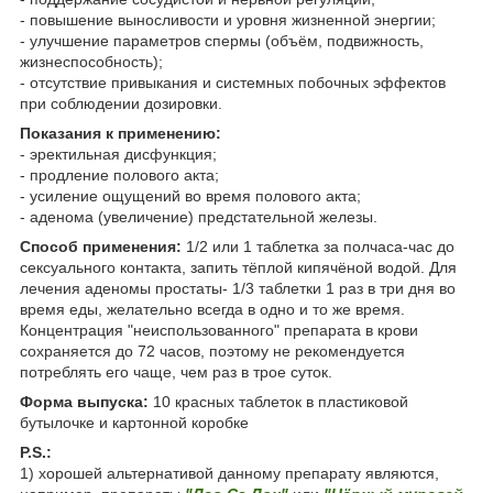
- повышение выносливости и уровня жизненной энергии;
- улучшение параметров спермы (объём, подвижность,
жизнеспособность);
- отсутствие привыкания и системных побочных эффектов
при соблюдении дозировки.
Показания к применению:
- эректильная дисфункция;
- продление полового акта;
- усиление ощущений во время полового акта;
- аденома (увеличение) предстательной железы.
Способ применения:
1/2 или 1 таблетка за полчаса-час до
сексуального контакта, запить тёплой кипячёной водой. Для
лечения аденомы простаты- 1/3 таблетки 1 раз в три дня во
время еды, желательно всегда в одно и то же время.
Концентрация "неиспользованного" препарата в крови
сохраняется до 72 часов, поэтому не рекомендуется
потреблять его чаще, чем раз в трое суток.
Форма выпуска:
10 красных таблеток в пластиковой
бутылочке и картонной коробке
P.S.:
1) хорошей альтернативой данному препарату являются,