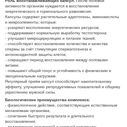
Роль восстанавливающих капсул.
После половой
активности организм нуждается в восстановлении
энергетического и гормонального равновесия.
Капсулы содержат растительные адаптогены, аминокислоты
и микроэлементы, которые:
- ускоряют восполнение энергетических ресурсов;
- поддерживают нормальную выработку тестостерона;
- улучшают микроциркуляцию и питание тканей;
- способствуют восстановлению количества и качества
спермы за счёт стимуляции сперматогенеза и
антиоксидантной защиты клеток;
- сокращают период восстановления между половыми
актами;
- повышают общий тонус и устойчивость к физическим и
эмоциональным нагрузкам.
Регулярный приём капсул способствует накопительному
эффекту, улучшению репродуктивных показателей и общему
укреплению мужской силы.
Биологические преимущества комплекса:
-
физиологичное действие, соответствующее естественным
механизмам организма;
- сочетание быстрого результата и длительного
восстановления;
- поддержание сосудистой и нервной регуляции;