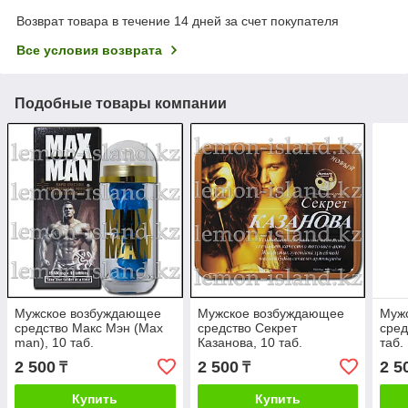
Возврат товара в течение 14 дней за счет покупателя
Все условия возврата
Подобные товары компании
Мужское возбуждающее
Мужское возбуждающее
Муж
средство Макс Мэн (Max
средство Секрет
сред
man), 10 таб.
Казанова, 10 таб.
таб.
2 500
2 500
2 5
₸
₸
Купить
Купить