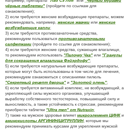
например, препараты
"Лао Сэ Лон"
или
"Чёрный муравей
чёрные таблетки"
(пройдите по ссылкам для
ознакомления);
2) если требуются женские возбуждающие препараты, можем
рекомендовать, например,
женские жвачки
или
женские
возбуждающие капли
;
3) если требуются противозачаточные средства,
рекомендуем пользоваться
противозачаточными
салфетками
(пройдите по ссылке для ознакомления);
4) если требуются женские средства, сужающие влагалище,
то рекомендуем использовать
"Палочку Чка"
или
"Гранулы
для сокращения влагалища Фэйэрдофу"
;
5) если требуются натуральные возбуждающие препараты,
которые могут быть использованы в том числе для лечения,
рекомендуем ознакомиться с описаниями пилюль
"Секретный рецепт дворца"
и
"Золотой олень"
;
6) если требуется витаминный комплекс, не возбуждающий, а
укрепляющий силы мужского организма, улучшающий
выработку собственного тестостерона, повышающий силу и
выносливость, а также устойчивость к стрессам, рекомендуем
приобрести таблетки
"Ultra men" от Nutraxin
;
7) также на мужское здоровье влияет
микроэлемент ЦИНК
и
аминокислоты АРГИНИН/ЦИТРУЛЛИН
, которые мы
рекомендуем принимать курсами для укрепления мужской