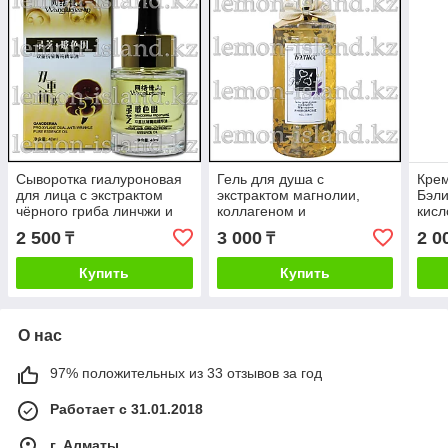
Сыворотка гиалуроновая
Гель для душа с
Крем
для лица с экстрактом
экстрактом магнолии,
Бэли
чёрного гриба линчжи и
коллагеном и
кисл
коллагеном
феромонами, 758 мл
500 
2 500
3 000
2 0
₸
₸
Купить
Купить
О нас
97% положительных из 33 отзывов за год
Работает с 31.01.2018
г. Алматы