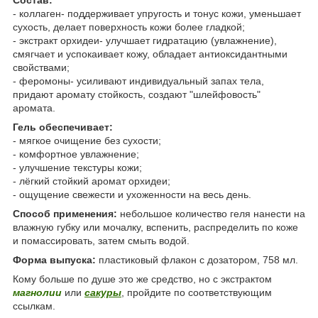
- коллаген- поддерживает упругость и тонус кожи, уменьшает
сухость, делает поверхность кожи более гладкой;
- экстракт орхидеи- улучшает гидратацию (увлажнение),
смягчает и успокаивает кожу, обладает антиоксидантными
свойствами;
- феромоны- усиливают индивидуальный запах тела,
придают аромату стойкость, создают "шлейфовость"
аромата.
Гель обеспечивает:
- мягкое очищение без сухости;
- комфортное увлажнение;
- улучшение текстуры кожи;
- лёгкий стойкий аромат орхидеи;
- ощущение свежести и ухоженности на весь день.
Способ применения:
небольшое количество геля нанести на
влажную губку или мочалку, вспенить, распределить по коже
и помассировать, затем смыть водой.
Форма выпуска:
пластиковый флакон с дозатором, 758 мл.
Кому больше по душе это же средство, но с экстрактом
магнолии
или
сакуры
, пройдите по соответствующим
ссылкам.