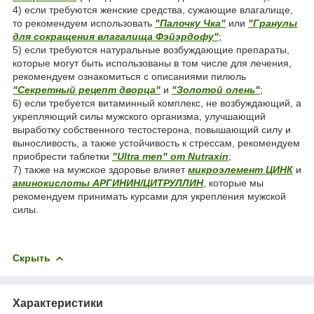
4) если требуются женские средства, сужающие влагалище,
то рекомендуем использовать
"Палочку Чка"
или
"Гранулы
для сокращения влагалища Фэйэрдофу"
;
5) если требуются натуральные возбуждающие препараты,
которые могут быть использованы в том числе для лечения,
рекомендуем ознакомиться с описаниями пилюль
"Секретный рецепт дворца"
и
"Золотой олень"
;
6) если требуется витаминный комплекс, не возбуждающий, а
укрепляющий силы мужского организма, улучшающий
выработку собственного тестостерона, повышающий силу и
выносливость, а также устойчивость к стрессам, рекомендуем
приобрести таблетки
"Ultra men" от Nutraxin
;
7) также на мужское здоровье влияет
микроэлемент ЦИНК
и
аминокислоты АРГИНИН/ЦИТРУЛЛИН
, которые мы
рекомендуем принимать курсами для укрепления мужской
силы.
Скрыть
Характеристики