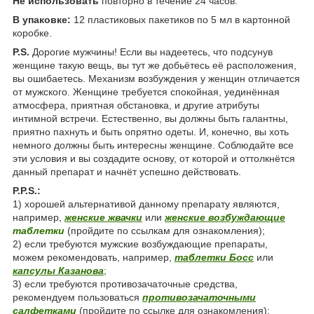
Не использовать
повторно в течение 24 часов.
В упаковке:
12 пластиковых пакетиков по 5 мл в картонной
коробке.
P.S.
Дорогие мужчины! Если вы надеетесь, что подсунув
женщине такую вещь, вы тут же добьётесь её расположения,
вы ошибаетесь. Механизм возбуждения у женщин отличается
от мужского. Женщине требуется спокойная, уединённая
атмосфера, приятная обстановка, и другие атрибуты
интимной встречи. Естественно, вы должны быть галантны,
приятно пахнуть и быть опрятно одеты. И, конечно, вы хоть
немного должны быть интересны женщине. Соблюдайте все
эти условия и вы создадите основу, от которой и оттолкнётся
данный препарат и начнёт успешно действовать.
P.P.S.:
1) хорошей альтернативой данному препарату являются,
например,
женские жвачки
или
женские возбуждающие
таблетки
(пройдите по ссылкам для ознакомления);
2) если требуются мужские возбуждающие препараты,
можем рекомендовать, например,
таблетки Босс
или
капсулы Казанова
;
3) если требуются противозачаточные средства,
рекомендуем пользоваться
противозачаточными
салфетками
(пройдите по ссылке для ознакомления);