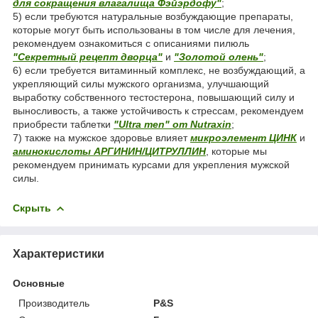
для сокращения влагалища Фэйэрдофу"
;
5) если требуются натуральные возбуждающие препараты,
которые могут быть использованы в том числе для лечения,
рекомендуем ознакомиться с описаниями пилюль
"Секретный рецепт дворца"
и
"Золотой олень"
;
6) если требуется витаминный комплекс, не возбуждающий, а
укрепляющий силы мужского организма, улучшающий
выработку собственного тестостерона, повышающий силу и
выносливость, а также устойчивость к стрессам, рекомендуем
приобрести таблетки
"Ultra men" от Nutraxin
;
7) также на мужское здоровье влияет
микроэлемент ЦИНК
и
аминокислоты АРГИНИН/ЦИТРУЛЛИН
, которые мы
рекомендуем принимать курсами для укрепления мужской
силы.
Скрыть
Характеристики
Основные
Производитель
P&S