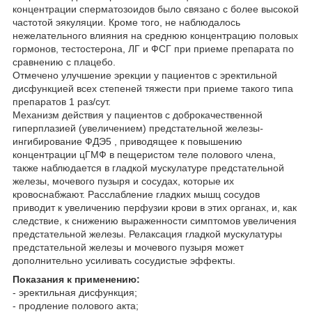
концентрации сперматозоидов было связано с более высокой
частотой эякуляции. Кроме того, не наблюдалось
нежелательного влияния на среднюю концентрацию половых
гормонов, тестостерона, ЛГ и ФСГ при приеме препарата по
сравнению с плацебо.
Отмечено улучшение эрекции у пациентов с эректильной
дисфункцией всех степеней тяжести при приеме такого типа
препаратов 1 раз/сут.
Механизм действия у пациентов с доброкачественной
гиперплазией (увеличением) предстательной железы
-
ингибирование ФДЭ5 , приводящее к повышению
концентрации цГМФ в пещеристом теле полового члена,
также наблюдается в гладкой мускулатуре предстательной
железы, мочевого пузыря и сосудах, которые их
кровоснабжают. Расслабление гладких мышц сосудов
приводит к увеличению перфузии крови в этих органах, и, как
следствие, к снижению выраженности симптомов увеличения
предстательной железы. Релаксация гладкой мускулатуры
предстательной железы и мочевого пузыря может
дополнительно усиливать сосудистые эффекты.
Показания к применению:
- эректильная дисфункция;
- продление полового акта;