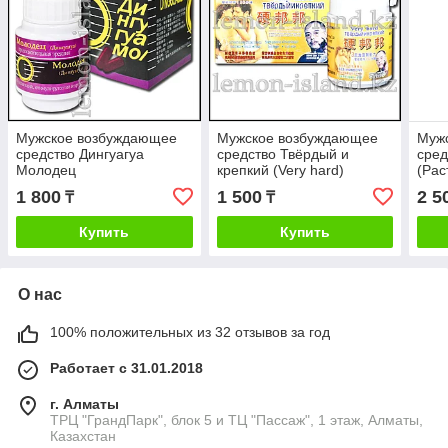
Мужское возбуждающее
Мужское возбуждающее
Муж
средство Дингуагуа
средство Твёрдый и
сред
Молодец
крепкий (Very hard)
(Рас
1 800
1 500
2 5
₸
₸
Купить
Купить
О нас
100% положительных из 32 отзывов за год
Работает с 31.01.2018
г. Алматы
ТРЦ "ГрандПарк", блок 5 и ТЦ "Пассаж", 1 этаж, Алматы,
Казахстан