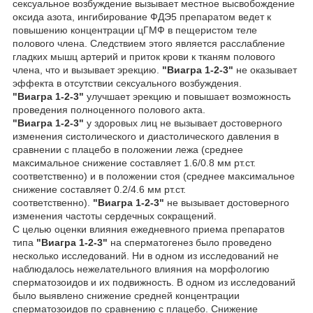
сексуальное возбуждение вызывает местное высвобождение
оксида азота, ингибирование ФДЭ5 препаратом ведет к
повышению концентрации цГМФ в пещеристом теле
полового члена. Следствием этого является расслабление
гладких мышц артерий и приток крови к тканям полового
члена, что и вызывает эрекцию.
"Виагра 1-2-3"
не оказывает
эффекта в отсутствии сексуального возбуждения.
"Виагра 1-2-3"
улучшает эрекцию и повышает возможность
проведения полноценного полового акта.
"Виагра 1-2-3"
у здоровых лиц не вызывает достоверного
изменения систолического и диастолического давления в
сравнении с плацебо в положении лежа (среднее
максимальное снижение составляет 1.6/0.8 мм рт.ст.
соответственно) и в положении стоя (среднее максимальное
снижение составляет 0.2/4.6 мм рт.ст.
соответственно).
"Виагра 1-2-3"
не вызывает достоверного
изменения частоты сердечных сокращений.
С целью оценки влияния ежедневного приема препаратов
типа
"Виагра 1-2-3"
на сперматогенез было проведено
несколько исследований. Ни в одном из исследований не
наблюдалось нежелательного влияния на морфологию
сперматозоидов и их подвижность. В одном из исследований
было выявлено снижение средней концентрации
сперматозоидов по сравнению с плацебо. Снижение