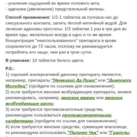
- усиление ощущений во время полового акта;
- аденома (увеличение) предстательной железы.
Способ применения:
1/2-1 таблетка за полчаса-час до
сексуального контакта, запить тёплой кипячёной водой. Для
лечения аденомы простаты- 1/3 таблетки 1 раз в три дня во
время еды, желательно всегда в одно и то же время.
Концентрация "неиспользованного" препарата в крови
сохраняется до 72 часов, поэтому не рекомендуется
потреблять его чаще, чем раз в трое суток.
В упаковке:
10 таблеток белого цвета.
P.S.:
1) хорошей альтернативой данному препарату являются,
например, препараты
"Немецкий Да Лишэ"
или
"Дингуагуа
Молодец"
(пройдите по ссылкам для ознакомления);
2) если требуются женские возбуждающие препараты, можем
рекомендовать, например,
женские жвачки
или
женские
возбуждающие капли
;
3) если требуются противозачаточные средства,
рекомендуем пользоваться
противозачаточными
салфетками
(пройдите по ссылке для ознакомления);
4) если требуются женские средства, сужающие влагалище,
то рекомендуем использовать
"Палочку Чка"
или
"Гранулы