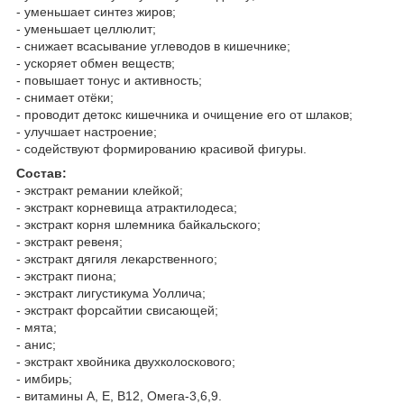
- уменьшает синтез жиров;
- уменьшает целлюлит;
- снижает всасывание углеводов в кишечнике;
- ускоряет обмен веществ;
- повышает тонус и активность;
- снимает отёки;
- проводит детокс кишечника и очищение его от шлаков;
- улучшает настроение;
- содействуют формированию красивой фигуры.
Состав:
- экстракт ремании клейкой;
- экстракт корневища атрактилодеса;
- экстракт корня шлемника байкальского;
- экстракт ревеня;
- экстракт дягиля лекарственного;
- экстракт пиона;
- экстракт лигустикума Уоллича;
- экстракт форсайтии свисающей;
- мята;
- анис;
- экстракт хвойника двухколоскового;
- имбирь;
- витамины А, Е, В12, Омега-3,6,9.