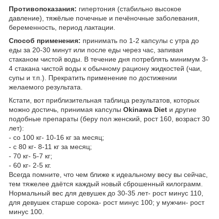
Противопоказания:
гипертония (стабильно высокое
давление), тяжёлые почечные и печёночные заболевания,
беременность, период лактации.
Способ применения:
принимать по 1-2 капсулы с утра до
еды за 20-30 минут или после еды через час, запивая
стаканом чистой воды. В течение дня потреблять минимум 3-
4 стакана чистой воды к обычному рациону жидкостей (чаи,
супы и т.п.). Прекратить применение по достижении
желаемого результата.
Кстати, вот приблизительная таблица результатов, которых
можно достичь, принимая капсулы
Okinawa Diet
и другие
подобные препараты (беру пол женский, рост 160, возраст 30
лет):
- со 100 кг- 10-16 кг за месяц;
- с 80 кг- 8-11 кг за месяц;
- 70 кг- 5-7 кг;
- 60 кг- 2-5 кг.
Всегда помните, что чем ближе к идеальному весу вы сейчас,
тем тяжелее даётся каждый новый сброшенный килограмм.
Нормальный вес для девушек до 30-35 лет- рост минус 110,
для девушек старше сорока- рост минус 100; у мужчин- рост
минус 100.