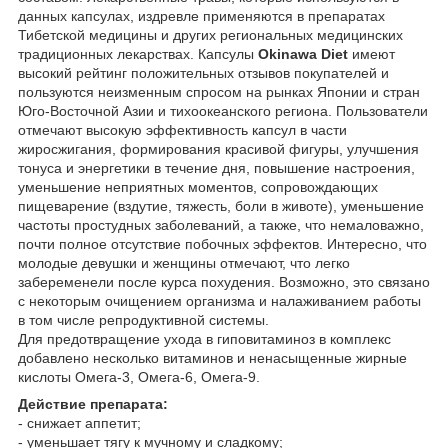
данных капсулах, издревле применяются в препаратах
Тибетской медицины и других региональных медицинских
традиционных лекарствах. Капсулы
Okinawa Diet
имеют
высокий рейтинг положительных отзывов покупателей и
пользуются неизменным спросом на рынках Японии и стран
Юго-Восточной Азии и тихоокеанского региона. Пользователи
отмечают высокую эффективность капсул в части
жиросжигания, формирования красивой фигуры, улучшения
тонуса и энергетики в течение дня, повышение настроения,
уменьшение неприятных моментов, сопровождающих
пищеварение (вздутие, тяжесть, боли в животе), уменьшение
частоты простудных заболеваний, а также, что немаловажно,
почти полное отсутствие побочных эффектов. Интересно, что
молодые девушки и женщины отмечают, что легко
забеременели после курса похудения. Возможно, это связано
с некоторым очищением организма и налаживанием работы
в том числе репродуктивной системы.
Для предотвращение ухода в гиповитаминоз в комплекс
добавлено несколько витаминов и ненасыщенные жирные
кислоты Омега-3, Омега-6, Омега-9.
Действие препарата:
- снижает аппетит;
- уменьшает тягу к мучному и сладкому;