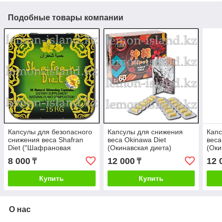
Подобные товары компании
Капсулы для безопасного
Капсулы для снижения
Капс
снижения веса Shafran
веса Okinawa Diet
веса
Diet ("Шафрановая
(Окинавская диета)
(Оки
диета", "Шафран")
(Япония) gen.1
(Япо
8 000
12 000
12 
₸
₸
Купить
Купить
О нас