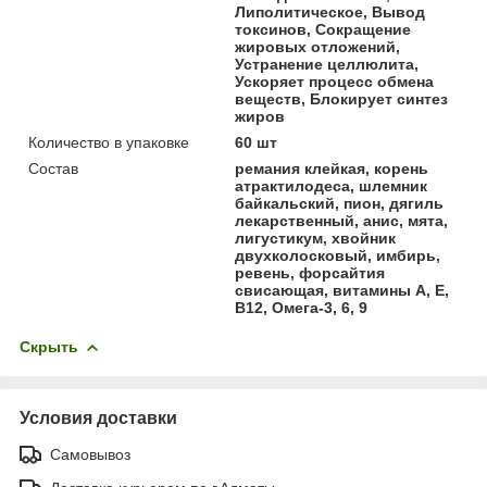
Липолитическое, Вывод
токсинов, Сокращение
жировых отложений,
Устранение целлюлита,
Ускоряет процесс обмена
веществ, Блокирует синтез
жиров
Количество в упаковке
60 шт
Состав
ремания клейкая, корень
атрактилодеса, шлемник
байкальский, пион, дягиль
лекарственный, анис, мята,
лигустикум, хвойник
двухколосковый, имбирь,
ревень, форсайтия
свисающая, витамины А, Е,
В12, Омега-3, 6, 9
Скрыть
Условия доставки
Самовывоз