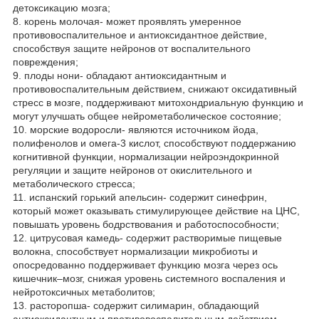
детоксикацию мозга;
8. корень молочая- может проявлять умеренное
противовоспалительное и антиоксидантное действие,
способствуя защите нейронов от воспалительного
повреждения;
9. плоды нони- обладают антиоксидантным и
противовоспалительным действием, снижают оксидативный
стресс в мозге, поддерживают митохондриальную функцию и
могут улучшать общее нейрометаболическое состояние;
10. морские водоросли- являются источником йода,
полифенолов и омега-3 кислот, способствуют поддержанию
когнитивной функции, нормализации нейроэндокринной
регуляции и защите нейронов от окислительного и
метаболического стресса;
11. испанский горький апельсин- содержит синефрин,
который может оказывать стимулирующее действие на ЦНС,
повышать уровень бодрствования и работоспособности;
12. цитрусовая камедь- содержит растворимые пищевые
волокна, способствует нормализации микробиоты и
опосредованно поддерживает функцию мозга через ось
кишечник–мозг, снижая уровень системного воспаления и
нейротоксичных метаболитов;
13. расторопша- содержит силимарин, обладающий