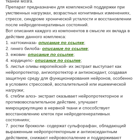
тканей мозга.
Препарат предназначен для комплексной поддержки при
умственных нагрузках, возрастных когнитивных изменениях,
стрессе, синдроме хронической усталости и восстановлении
после нейродегенеративных состояний.
Вот описания каждого из компонентов в смысле их вклада в
действие данного комплекса:
1. наттокиназа-
описание по ссылке
;
2. гинкго билоба-
описание по ссылке
;
3. ежовик-
описание по ссылке
;
4. кордицепс-
описание по ссылке
;
5. листья оливы европейской- их экстракт выступает как
нейропротектор, ангиопротектор и антиоксидант, создавая
защитную среду для функционирования нейронов, особенно
в условиях стрессовой, воспалительной или ишемической
нагрузки;
6. стебли алоэ- экстракт оказывает нейропротекторное и
противовоспалительное действие, улучшает
микроциркуляцию в нервной ткани и способствует
восстановлению клеток при нейродегенеративных
состояниях;
7. ростки брокколи- содержат сульфорафан, обладающий
выраженным нейропротекторным и антиоксидантным
действием, снижают нейровоспаление и поддерживают