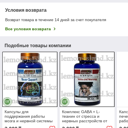
Условия возврата
Возврат товара в течение 14 дней за счет покупателя
Все условия возврата
Подобные товары компании
Капсулы для
Комплекс GABA + L-
Капс
поддержания работы
теанин от стресса и
пече
мозга и нервной системы
нервных расстройств от
рабо
от фабрики Nature's Origin
Nature's Origin, 100 шт.
Natu