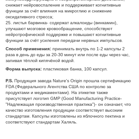
снижает нейровоспаление и поддерживает когнитивные
функции за счёт влияния на микроглию и снижение
оксидативного стресса;
25. листья барвинка- содержат алкалоиды (винкамин),
улучшают мозговое кровообращение, способствуют
нейротрофической поддержке и повышают когнитивные
функции за счёт усиления передачи нервных импульсов.
Способ применения:
принимать внутрь по 1-2 капсулы 2
раза в день до еды за 20-30 минут или после еды через час,
запивая тёплой кипячёной водой.
Форма выпуска:
пластиковая банка, 100 капсул.
P.S.
Продукция завода Nature's Origin прошла сертификацию
FDA (Федерального Агентства США по контролю за
продуктами и медикаментами). На этикетке также
присутствует логотип GMP (Good Manufacturing Practice-
"Надлежащая производственная практика")- он означает, что
качество изготовления продукции соответствует высоким
стандартам. Капсулы изготовлены из яблочного пектина и
соответствуют стандартам Халяль.