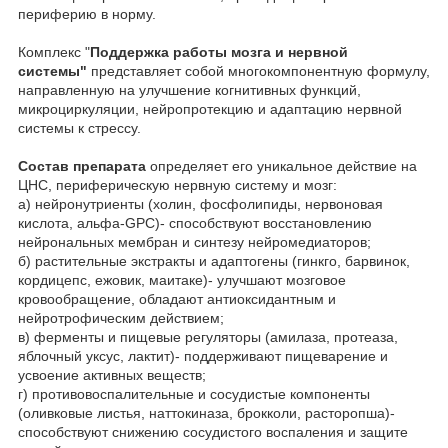
периферию в норму.
Комплекс "
Поддержка работы мозга и нервной
системы"
представляет собой многокомпонентную формулу,
направленную на улучшение когнитивных функций,
микроциркуляции, нейропротекцию и адаптацию нервной
системы к стрессу.
Состав препарата
определяет его уникальное действие на
ЦНС, периферическую нервную систему и мозг:
а) нейронутриенты (холин, фосфолипиды, нервоновая
кислота, альфа-GPC)- способствуют восстановлению
нейрональных мембран и синтезу нейромедиаторов;
б) растительные экстракты и адаптогены (гинкго, барвинок,
кордицепс, ежовик, маитаке)- улучшают мозговое
кровообращение, обладают антиоксидантным и
нейротрофическим действием;
в) ферменты и пищевые регуляторы (амилаза, протеаза,
яблочный уксус, лактит)- поддерживают пищеварение и
усвоение активных веществ;
г) противовоспалительные и сосудистые компоненты
(оливковые листья, наттокиназа, брокколи, расторопша)-
способствуют снижению сосудистого воспаления и защите