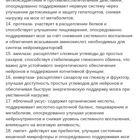
антиоксидантным и противовоспалительным действием,
опосредованно поддерживает нервную систему через
улучшение детоксикации и защиту гепатоцитов, снижая
нагрузку на мозг от метаболитов;
14. протеаза- участвует в расщеплении белков и
способствует улучшению пищеварения, опосредованно
поддерживает мозг за счёт снижения системного воспаления
и облегчения всасывания аминокислот, необходимых для
синтеза нейромедиаторов$
15. амилаза- расщепляет сложные углеводы до простых
сахаров, способствуя стабилизации глюкозного обмена, что
важно для устойчивого энергетического обеспечения
нейронов и поддержания когнитивной функции;
16. инвертаза- расщепляет сахарозу на глюкозу и фруктозу,
улучшая доступность простых углеводов для нейронов и
обеспечивая быструю энергетическую поддержку мозга при
умственной нагрузке;
17. яблочный уксус- содержит органические кислоты,
поддерживает кислотно-щелочной баланс, пищеварение и
метаболизм, опосредованно улучшая усвоение
нейронутриентов и снижая уровень системного воспаления,
влияющего на мозговую активность;
18. лактит- действует как пребиотик, улучшая состояние
кишечной микрофлоры и опосредованно поддерживая мозг