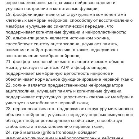
через ось кишечник–мозг, снижая нейровоспаление и
улучшая настроение и когнитивные функции;
19. фосфолипиды- являются структурными компонентами
клеточных мембран нейронов, способствуют восстановлению
мембран и улучшению синаптической передачи, что
поддерживает когнитивные функции и нейропластичность;
20. альфа-глицерил- является источником холина,
способствует синтезу ацетилхолина, улучшает память,
внимание и нейротрансмиссию, а также поддерживает
восстановление мембран нейронов;
21. фосфор- ключевой элемент в энергетическом обмене
мозга, участвует в синтезе АТФ и фосфолипидов,
поддерживает мембранную целостность нейронов и
обеспечивает нормальное функционирование нервной ткани;
22. холин- является предшественником нейромедиатора
ацетилхолина, улучшает память и когнитивные функции,
поддерживает структурную целостность клеточных мембран и
участвует в метаболизме нервной ткани;
23. нервоновая кислота- поддерживает структуру миелиновых
оболочек нейронов, улучшает передачу нервных импульсов и
обладает нейропротекторными свойствами, способствуя
стабильности и восстановлению нервной ткани;
24. гриб маитаке (grifola frondosa)- обладает
иммуномодулирующим и нейропротекторным действием,