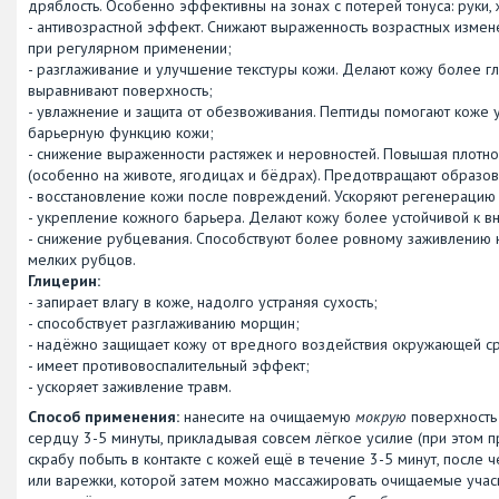
дряблость. Особенно эффективны на зонах с потерей тонуса: руки,
- антивозрастной эффект. Снижают выраженность возрастных измен
при регулярном применении;
- разглаживание и улучшение текстуры кожи. Делают кожу более г
выравнивают поверхность;
- увлажнение и защита от обезвоживания. Пептиды помогают коже у
барьерную функцию кожи;
- снижение выраженности растяжек и неровностей. Повышая плотнос
(особенно на животе, ягодицах и бёдрах). Предотвращают образов
- восстановление кожи после повреждений. Ускоряют регенерацию 
- укрепление кожного барьера. Делают кожу более устойчивой к в
- снижение рубцевания. Способствуют более ровному заживлению к
мелких рубцов.
Глицерин:
- запирает влагу в коже, надолго устраняя сухость;
- способствует разглаживанию морщин;
- надёжно защищает кожу от вредного воздействия окружающей сре
- имеет противовоспалительный эффект;
- ускоряет заживление травм.
Способ применения:
нанесите на очищаемую
мокрую
поверхность 
сердцу 3-5 минуты, прикладывая совсем лёгкое усилие (при этом 
скрабу побыть в контакте с кожей ещё в течение 3-5 минут, после 
или варежки, которой затем можно массажировать очищаемые учаск