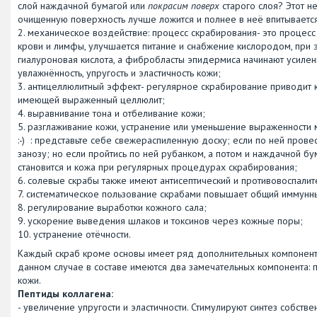
слой наждачной бумагой или
покрасим поверх
старого слоя? Этот н
очищенную поверхность лучше ложится и полнее в неё впитывается 
2. механическое воздействие: процесс скрабирования- это процес
крови и лимфы, улучшается питание и снабжение кислородом, при э
гиалуроновая кислота, а фибробласты эпидермиса начинают усиленн
увлажнённость, упругость и эластичность кожи;
3. антицеллюлитный эффект- регулярное скрабирование приводит
имеющей выраженный целлюлит;
4. выравнивание тона и отбеливание кожи;
5. разглаживание кожи, устранение или уменьшение выраженности 
:-) : представьте себе свежераспиленную доску; если по ней прове
занозу; но если пройтись по ней рубанком, а потом и наждачной бум
становится и кожа при регулярных процедурах скрабирования;
6. солевые скрабы также имеют антисептический и противовоспали
7. систематическое пользование скрабами повышает общий иммунн
8. регулирование выработки кожного сала;
9. ускорение выведения шлаков и токсинов через кожные поры;
10. устранение отёчности.
Каждый скраб кроме основы имеет ряд дополнительных компонент
данном случае в составе имеются два замечательных компонента: п
кожи.
Пептиды коллагена:
- увеличение упругости и эластичности. Стимулируют синтез собств