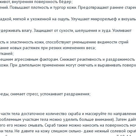
 живот, внутренняя поверхность бёдер;
ений. Повышают плотность и тургор кожи. Предотвращают раннее старе
ладкой, мягкой и ухоженной на ощупь. Улучшают микрорельеф и визуал
держивать влагу. Защищают от сухости, шелушения и зуда. Усиливают
ть и эластичность кожи, способствуют уменьшению видимости стрий
ание новых растяжек при резких изменениях веса;
тканей;
нешним агрессивным факторам. Снижают реактивность и раздражимость 
ожи. При длительном применении могут смягчать и выравнивать поверх
ды, снимает стресс, успокаивает раздражения;
части тела достаточное количество скраба и массируйте по направлени
проблемным участкам тела можно уделить больше внимания). Затем дай
чего его можно смывать. Скраб также можно наносить на поверхность мо
и тела. Не давите на кожу слишком сильно- даже нежный солевой скра