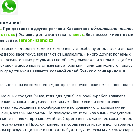
нимание!
обязательна части
ь
. При доставке в другие регионы Казахстана
е
отзывы
). Условия доставки указаны
здесь
. Весь ассортимент наше
lemon-island.kz
ем сайте:
.
дости и здоровья кожи, их компоненты способствуют быстрой и лёгко
оддерживают тонус, избавляют от целлюлита, и много других полезных
ся восхитительных результатов по общему омоложению тела и лица без
солевой основе являются наименее травматичными для кожного покров
ных средств ухода является
солевой скраб Бэлисс с глицерином и
олнительным их компонентам, которые, конечно, тоже имеют свои поле
 моющих средств (мыла, геля для душа), основой скрабов являются
е клетки кожи, стимулируя тем самым обновление и омоложение
нельзя недооценивать скрабирование по сравнению с пользованием
нами, маслами, молочком. Не пользуясь отшелушивающими средствами
дываете на плохо проницаемый слой ороговевших частичек кожи, котор
сь ухаживать. Простой пример: вы собираетесь красить пол, старая кр
раски прослужит дольше и выглядеть будет лучше- если мы
снимем
стар