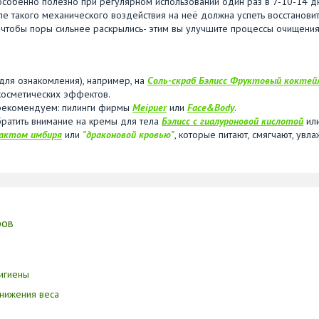
собенно полезно при регулярном использовании один раз в 7-10-14 д
ле такого механического воздействия на неё должна успеть восстановит
чтобы поры сильнее раскрылись- этим вы улучшите процессы очищения
для ознакомления), например, на
Соль-скраб Бэлисс Фруктовый коктей
косметических эффектов.
, рекомендуем: пилинги фирмы
Meipuer
или
Face&Body
.
ратить внимание на кремы для тела
Бэлисс с гиалуроновой кислотой
ил
актом имбиря
или
"драконовой кровью"
, которые питают, смягчают, увл
ров
игиены
нижения веса