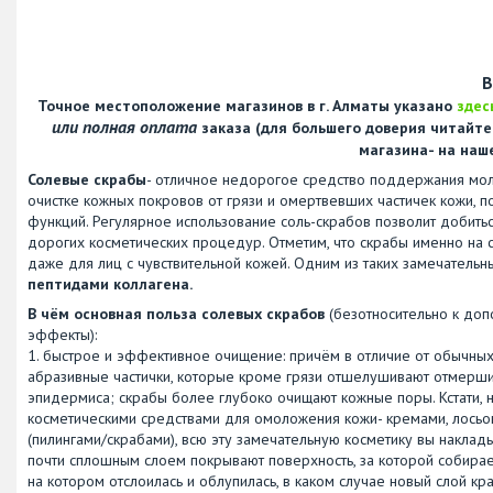
В
Точное местоположение магазинов в г. Алматы указано
здес
или полная оплата
заказа (для большего доверия читайт
магазина- на наш
Солевые скрабы
- отличное недорогое средство поддержания моло
очистке кожных покровов от грязи и омертвевших частичек кожи, п
функций. Регулярное использование соль-скрабов позволит добить
дорогих косметических процедур. Отметим, что скрабы именно на 
даже для лиц с чувствительной кожей. Одним из таких замечатель
пептидами коллагена.
В чём основная польза солевых скрабов
(безотносительно к доп
эффекты):
1. быстрое и эффективное очищение: причём в отличие от обычных
абразивные частички, которые кроме грязи отшелушивают отмерши
эпидермиса; скрабы более глубоко очищают кожные поры. Кстати, 
косметическими средствами для омоложения кожи- кремами, лосьо
(пилингами/скрабами), всю эту замечательную косметику вы накла
почти сплошным слоем покрывают поверхность, за которой собираете
на котором отслоилась и облупилась, в каком случае новый слой к