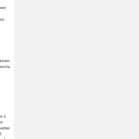
ние
ьно
кожи;
ность
ю к
те
чалки
б