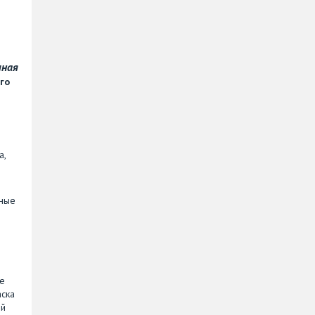
чная
го
й
а,
зные
ые
аска
ый