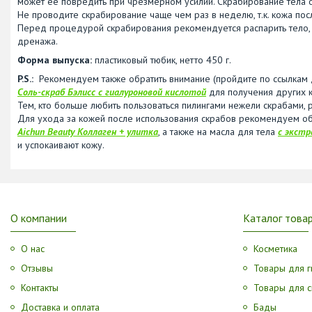
может её повредить при чрезмерном усилии. Скрабирование тела о
Не проводите скрабирование чаще чем раз в неделю, т.к. кожа пос
Перед процедурой скрабирования рекомендуется распарить тело, 
дренажа.
Форма выпуска:
пластиковый тюбик, нетто 450 г.
P.S.:
Рекомендуем также обратить внимание (пройдите по ссылкам 
Соль-скраб Бэлисс
с гиалуроновой кислотой
для получения других 
Тем, кто больше любить пользоваться пилингами нежели скрабами
Для ухода за кожей после использования скрабов рекомендуем об
Aichun Beauty Коллаген + улитка
, а также на масла для тела
с
экстр
и успокаивают кожу.
О компании
Каталог това
О нас
Косметика
Отзывы
Товары для г
Контакты
Товары для с
Доставка и оплата
Бады