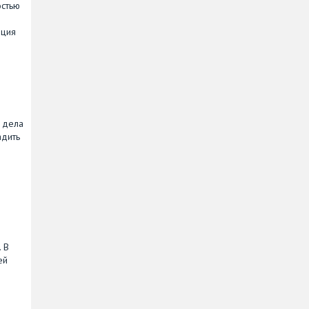
остью
яция
 дела
адить
 В
ей