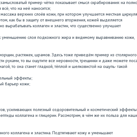
езамысловатый пример чётко показывает смысл скрабирования: на полн
всё, что на неё наносится;
с массажа верхних слоёв кожи, при котором улучшается местная циркул
том, как бы в защиту от внешнего вторжения, кожей выделяется
о вырабатывать коллаген и эластин, что существенно улучшает
 к уменьшению слоя подкожного жира и видимому выравниванию кожи,
морщин, растяжек, шрамов. Здесь тоже приведём пример из столярного
сти руками, то вы ощутите все неровности, трещинки и даже можете пос
агой, то она станет гладкой, тёплой и шелковистой на ощупь- такой
тельный эффекты;
ый барьер кожи;
ов, усиливающих полезный оздоровительный и косметический эффекты.
ептиды коллагена и глицерин. Рассмотрим, в чём же их польза для наш
енного коллагена и эластина. Подтягивают кожу и уменьшают