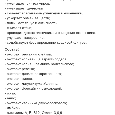
- уменьшает синтез жиров;
- уменьшает целлюлит;
- снижает всасывание углеводов в кишечнике;
- ускоряет обмен веществ;
- повышает тонус и активность;
- снимает отёки;
- проводит детокс кишечника и очищение его от шлаков;
- улучшает настроение;
- содействуют формированию красивой фигуры.
Состав:
- экстракт ремании клейкой;
- экстракт корневища атрактилодеса;
- экстракт корня шлемника байкальского;
- экстракт ревеня;
- экстракт дягиля лекарственного;
- экстракт пиона;
- экстракт лигустикума Уоллича;
- экстракт форсайтии свисающей;
- мята;
- анис;
- экстракт хвойника двухколоскового;
- имбирь;
- витамины А, Е, В12, Омега-3,6,9.