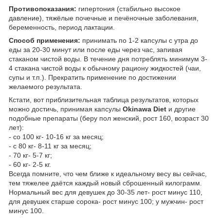
Противопоказания:
гипертония (стабильно высокое
давление), тяжёлые почечные и печёночные заболевания,
беременность, период лактации.
Способ применения:
принимать по 1-2 капсулы с утра до
еды за 20-30 минут или после еды через час, запивая
стаканом чистой воды. В течение дня потреблять минимум 3-
4 стакана чистой воды к обычному рациону жидкостей (чаи,
супы и т.п.). Прекратить применение по достижении
желаемого результата.
Кстати, вот приблизительная таблица результатов, которых
можно достичь, принимая капсулы
Okinawa Diet
и другие
подобные препараты (беру пол женский, рост 160, возраст 30
лет):
- со 100 кг- 10-16 кг за месяц;
- с 80 кг- 8-11 кг за месяц;
- 70 кг- 5-7 кг;
- 60 кг- 2-5 кг.
Всегда помните, что чем ближе к идеальному весу вы сейчас,
тем тяжелее даётся каждый новый сброшенный килограмм.
Нормальный вес для девушек до 30-35 лет- рост минус 110,
для девушек старше сорока- рост минус 100; у мужчин- рост
минус 100.