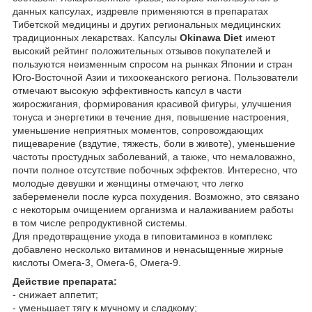
данных капсулах, издревле применяются в препаратах
Тибетской медицины и других региональных медицинских
традиционных лекарствах. Капсулы
Okinawa Diet
имеют
высокий рейтинг положительных отзывов покупателей и
пользуются неизменным спросом на рынках Японии и стран
Юго-Восточной Азии и тихоокеанского региона. Пользователи
отмечают высокую эффективность капсул в части
жиросжигания, формирования красивой фигуры, улучшения
тонуса и энергетики в течение дня, повышение настроения,
уменьшение неприятных моментов, сопровождающих
пищеварение (вздутие, тяжесть, боли в животе), уменьшение
частоты простудных заболеваний, а также, что немаловажно,
почти полное отсутствие побочных эффектов. Интересно, что
молодые девушки и женщины отмечают, что легко
забеременели после курса похудения. Возможно, это связано
с некоторым очищением организма и налаживанием работы
в том числе репродуктивной системы.
Для предотвращение ухода в гиповитаминоз в комплекс
добавлено несколько витаминов и ненасыщенные жирные
кислоты Омега-3, Омега-6, Омега-9.
Действие препарата:
- снижает аппетит;
- уменьшает тягу к мучному и сладкому;