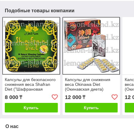
Подобные товары компании
Капсулы для безопасного
Капсулы для снижения
Капс
снижения веса Shafran
веса Okinawa Diet
веса
Diet ("Шафрановая
(Окинавская диета)
(Оки
диета", "Шафран")
(Япония) gen.1
(Япо
8 000
12 000
12 
₸
₸
Купить
Купить
О нас