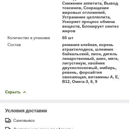
Снижение аппетита, Вывод
токсинов, Сокращение
жировых отложений,
Устранение целлюлита,
Ускоряет процесс обмена
веществ, Блокирует синтез
жиров
Количество в упаковке
60 шт
Состав
ремания клейкая, корень
атрактилодеса, шлемник
байкальский, пион, дягиль
лекарственный, анис, мята,
лигустикум, хвойник
двухколосковый, имбирь,
ревень, форсайтия
свисающая, витамины А, Е,
В12, Омега-3, 6, 9
Скрыть
Условия доставки
Самовывоз